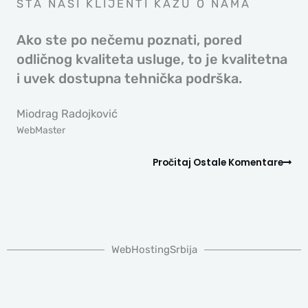
ŠTA NAŠI KLIJENTI KAŽU O NAMA
Ako ste po nečemu poznati, pored
odličnog kvaliteta usluge, to je kvalitetna
i uvek dostupna tehnička podrška.
Miodrag Radojković
WebMaster
Pročitaj Ostale Komentare
WebHostingSrbija