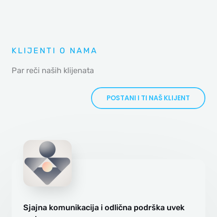
KLIJENTI O NAMA
Par reči naših klijenata
POSTANI I TI NAŠ KLIJENT
Sjajna komunikacija i odlična podrška uvek