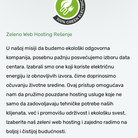
Zeleno Web Hosting Rešenje
U našoj misiji da budemo ekološki odgovorna
kompanija, posebnu pažnju posvećujemo izboru data
centara. Izabrali smo one koji koriste električnu
energiju iz obnovljivih izvora, čime doprinosimo
očuvanju životne sredine. Ovaj pristup omogućava
nam da pružimo pouzdane hosting usluge koje ne
samo da zadovoljavaju tehničke potrebe naših
klijenata, već i promovišu održivost i ekološku svest.
Izaberite naš zeleni web hosting i zajedno radimo na
boljoj i čistijoj budućnosti.