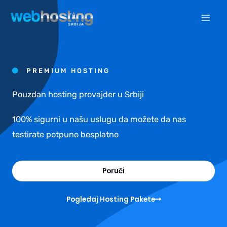
Pređi
na
sadržaj
PREMIUM HOSTING
Pouzdan hosting provajder u Srbiji
100% sigurni u našu uslugu da možete da nas
testirate potpuno besplatno
Poruči
Pogledaj Hosting Pakete