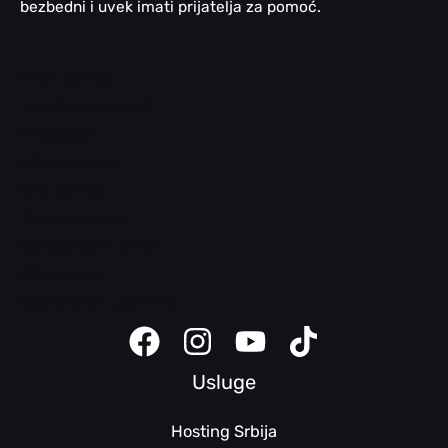
bezbedni i uvek imati prijatelja za pomoć.
Email pomoć
WordPress pomoć
LiteSpeed
cPanel pomoć
SEO pomoć
Domen pomoć
Bezbednosni saveti
Klijent panel
Sajt kreator uputstva
Usluge
Hosting Srbija