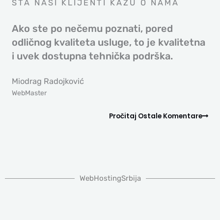
ŠTA NAŠI KLIJENTI KAŽU O NAMA
Ako ste po nečemu poznati, pored
odličnog kvaliteta usluge, to je kvalitetna
i uvek dostupna tehnička podrška.
Miodrag Radojković
WebMaster
Pročitaj Ostale Komentare
WebHostingSrbija