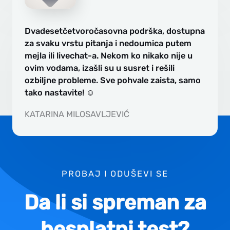
Dvadesetčetvoročasovna podrška, dostupna
za svaku vrstu pitanja i nedoumica putem
mejla ili livechat-a. Nekom ko nikako nije u
ovim vodama, izašli su u susret i rešili
ozbiljne probleme. Sve pohvale zaista, samo
tako nastavite! ☺
KATARINA MILOSAVLJEVIĆ
PROBAJ I ODUŠEVI SE
Da li si spreman za
besplatni test?