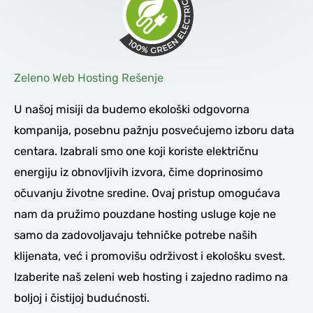
Zeleno Web Hosting Rešenje
U našoj misiji da budemo ekološki odgovorna
kompanija, posebnu pažnju posvećujemo izboru data
centara. Izabrali smo one koji koriste električnu
energiju iz obnovljivih izvora, čime doprinosimo
očuvanju životne sredine. Ovaj pristup omogućava
nam da pružimo pouzdane hosting usluge koje ne
samo da zadovoljavaju tehničke potrebe naših
klijenata, već i promovišu održivost i ekološku svest.
Izaberite naš zeleni web hosting i zajedno radimo na
boljoj i čistijoj budućnosti.