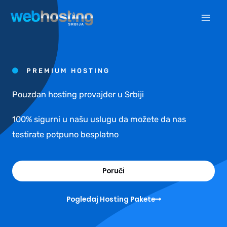
Pređi
na
sadržaj
PREMIUM HOSTING
Pouzdan hosting provajder u Srbiji
100% sigurni u našu uslugu da možete da nas
testirate potpuno besplatno
Poruči
Pogledaj Hosting Pakete