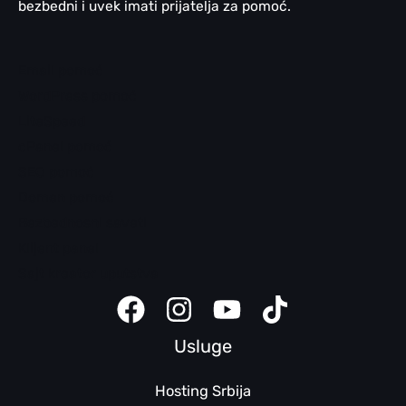
bezbedni i uvek imati prijatelja za pomoć.
Email pomoć
WordPress pomoć
LiteSpeed
cPanel pomoć
SEO pomoć
Domen pomoć
Bezbednosni saveti
Klijent panel
Sajt kreator uputstva
Usluge
Hosting Srbija