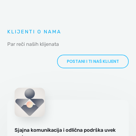
KLIJENTI O NAMA
Par reči naših klijenata
POSTANI I TI NAŠ KLIJENT
Sjajna komunikacija i odlična podrška uvek