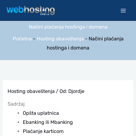
Pređi
na
sadržaj
Načini plaćanja hostinga i domena
Početna
-
Hosting obaveštenja
-
Načini plaćanja
hostinga i domena
Hosting obaveštenja
/ Od:
Djordje
Sadržaj
Opšta uplatnica
Ebanking ili Mbanking
Plaćanje karticom