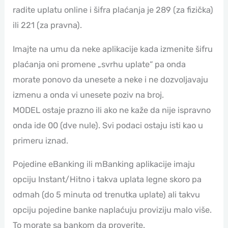
radite uplatu online i šifra plaćanja je 289 (za fizička)
ili 221 (za pravna).
Imajte na umu da neke aplikacije kada izmenite šifru
plaćanja oni promene „svrhu uplate“ pa onda
morate ponovo da unesete a neke i ne dozvoljavaju
izmenu a onda vi unesete poziv na broj.
MODEL ostaje prazno ili ako ne kaže da nije ispravno
onda ide 00 (dve nule). Svi podaci ostaju isti kao u
primeru iznad.
Pojedine eBanking ili mBanking aplikacije imaju
opciju Instant/Hitno i takva uplata legne skoro pa
odmah (do 5 minuta od trenutka uplate) ali takvu
opciju pojedine banke naplaćuju proviziju malo više.
To morate sa bankom da proverite.