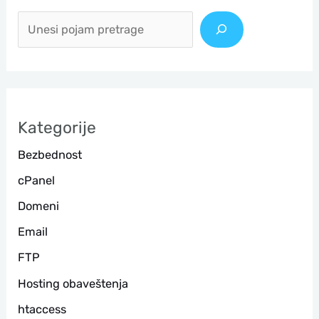
р
е
т
р
а
Kategorije
г
Bezbednost
а
cPanel
Domeni
Email
FTP
Hosting obaveštenja
htaccess