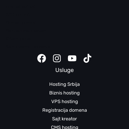
cPanel pomoć
SEO pomoć
Domen pomoć
Bezbednosni saveti
Klijent panel
Sajt kreator uputstva
Usluge
Hosting Srbija
Biznis hosting
VPS hosting
Registracija domena
Sajt kreator
CMS hosting