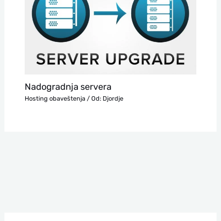
Nadogradnja servera
Hosting obaveštenja
/ Od:
Djordje
П