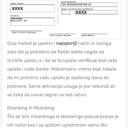
Ovaj metod je ujedno i
najsporiji
način iz razloga
zato što je potrebno da fizički odete negde da
izvršite uplatu a i da se ta uplata verifikuje kod vaše
uplate i naše banke. Maksimalno vreme koje čekate
da mi primimo vašu uplatu je sledećeg dana do
podneva. Sama aktivacija usluga je par sekundi ali
se čeka da novac legne na naš račun.
Ebanking ili Mbanking
Što se tiče mbankinga ili ebankinga popuanjvanje je
isti način kao i sa opštom uplatnicom samo što