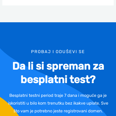
PROBAJ I ODUŠEVI SE
Da li si spreman za
besplatni test?
Besplatni testni period traje 7 dana i moguće ga je
iskoristiti u bilo kom trenutku bez ikakve uplate. Sve
što vam je potrebno jeste registrovani domen.