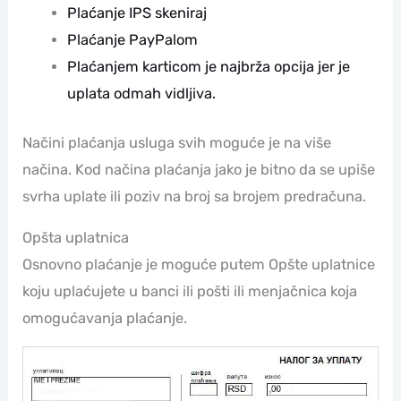
Plaćanje IPS skeniraj
Plaćanje PayPalom
Plaćanjem karticom je najbrža opcija jer je
uplata odmah vidljiva.
Načini plaćanja usluga svih moguće je na više
načina. Kod načina plaćanja jako je bitno da se upiše
svrha uplate ili poziv na broj sa brojem predračuna.
Opšta uplatnica
Osnovno plaćanje je moguće putem Opšte uplatnice
koju uplaćujete u banci ili pošti ili menjačnica koja
omogućavanja plaćanje.