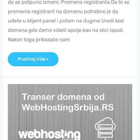
da se potpuno izmeni. Promena registranta Da bi se
promenio registrant na domenu potrebno je da
uđete u klijent panel i potom na dugme Uredi kod
domena gde ćemo videti opcije kao na slici ispod.
Nakon toga prikazaće nam
Pročitaj Više »
Transfer
Domena
Od
Webhostingsrbija.rs