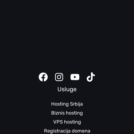
WordPress pomoć
LiteSpeed
cPanel pomoć
SEO pomoć
Domen pomoć
Bezbednosni saveti
Klijent panel
Sajt kreator uputstva
Usluge
Hosting Srbija
Biznis hosting
VPS hosting
Registracija domena