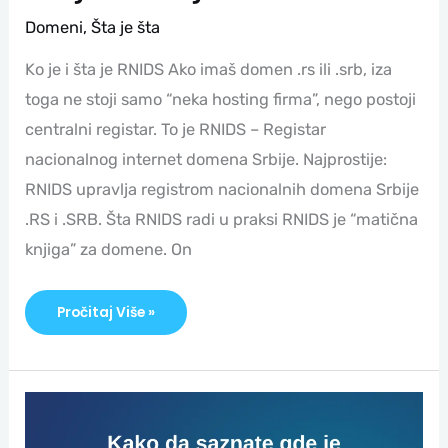
Domeni
,
Šta je šta
Ko je i šta je RNIDS Ako imaš domen .rs ili .srb, iza
toga ne stoji samo “neka hosting firma”, nego postoji
centralni registar. To je RNIDS – Registar
nacionalnog internet domena Srbije. Najprostije:
RNIDS upravlja registrom nacionalnih domena Srbije
.RS i .SRB. Šta RNIDS radi u praksi RNIDS je “matična
knjiga” za domene. On
Pročitaj Više »
Kako
Da
Pronadjem
Gde