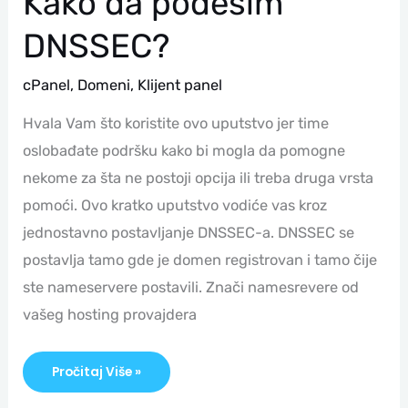
Kako da podesim
DNSSEC?
cPanel
,
Domeni
,
Klijent panel
Hvala Vam što koristite ovo uputstvo jer time
oslobađate podršku kako bi mogla da pomogne
nekome za šta ne postoji opcija ili treba druga vrsta
pomoći. Ovo kratko uputstvo vodiće vas kroz
jednostavno postavljanje DNSSEC-a. DNSSEC se
postavlja tamo gde je domen registrovan i tamo čije
ste nameservere postavili. Znači namesrevere od
vašeg hosting provajdera
Pročitaj Više »