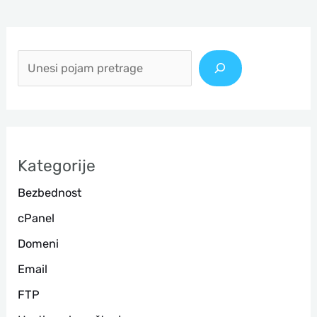
П
р
е
т
р
а
Kategorije
г
Bezbednost
а
cPanel
Domeni
Email
FTP