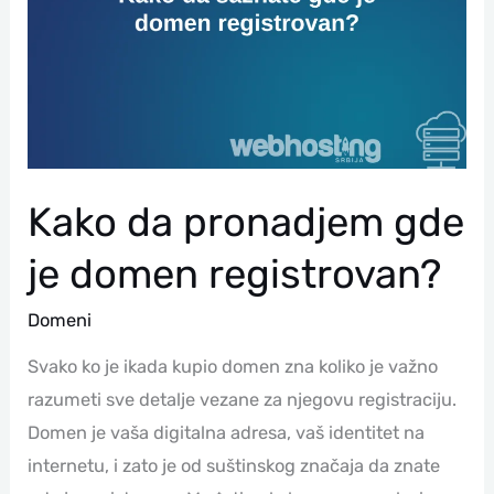
Je
Domen
Registrovan?
Kako da pronadjem gde
je domen registrovan?
Domeni
Svako ko je ikada kupio domen zna koliko je važno
razumeti sve detalje vezane za njegovu registraciju.
Domen je vaša digitalna adresa, vaš identitet na
internetu, i zato je od suštinskog značaja da znate