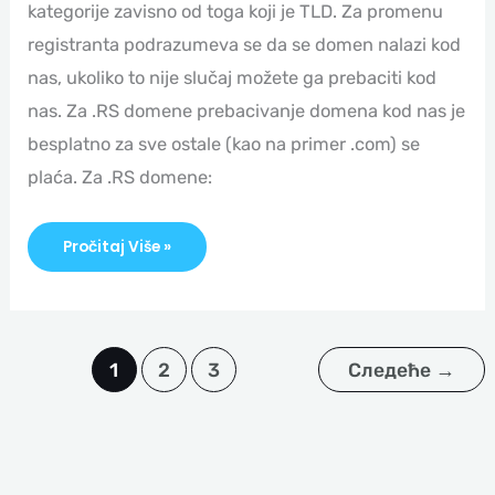
kategorije zavisno od toga koji je TLD. Za promenu
registranta podrazumeva se da se domen nalazi kod
nas, ukoliko to nije slučaj možete ga prebaciti kod
nas. Za .RS domene prebacivanje domena kod nas je
besplatno za sve ostale (kao na primer .com) se
plaća. Za .RS domene:
Pročitaj Više »
1
2
3
Следеће
→