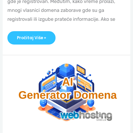
gde je registrovan. Međutim, kako vreme prolazi,
mnogi vlasnici domena zaborave gde su ga
registrovali ili izgube prateće informacije. Ako se
Pročitaj Više »
Predstavljamo
AI
Generator
Domena!