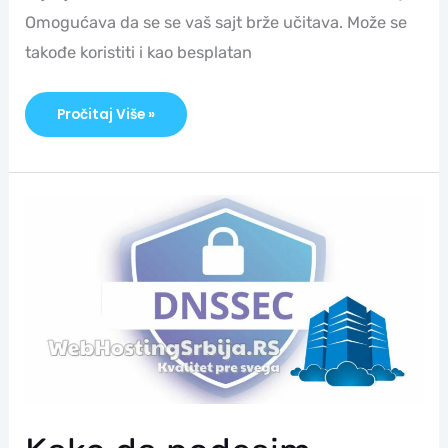
Omogućava da se se vaš sajt brže učitava. Može se
takođe koristiti i kao besplatan
Pročitaj Više »
Kako
Da
Podesim
DNSSEC?