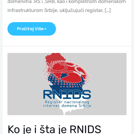
domenima .RS i .SRB, kao i kompletnom domenskom
infrastrukturom Srbije, uključujući registar, […]
Pročitaj Više »
Ko
Je
I
Šta
Je
RNIDS
Ko je i šta je RNIDS