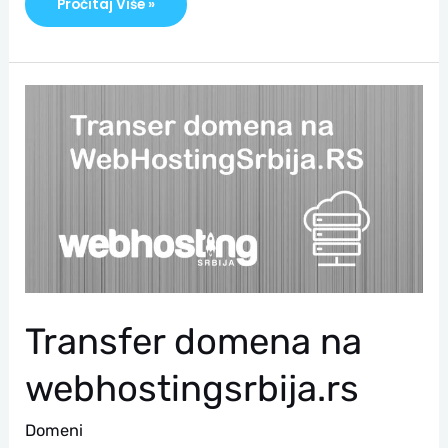
Pročitaj Više »
Transfer
Domena
Na
Webhostingsrbija.rs
Transfer domena na
webhostingsrbija.rs
Domeni