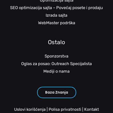
Optimizacija sajta
SEO optimizacija sajta – Povećaj posete i prodaju
Izrada sajta
WebMaster podrška
Ostalo
Sponzorstva
Oglas za posao: Outreach Specijalista
Mediji o nama
Baza Znanja
Uslovi korišćenja
|
Polisa privatnosti
|
Kontakt