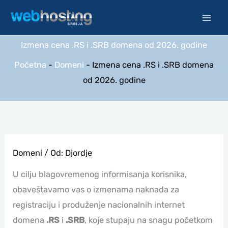
Pređi
na
sadržaj
Izmena cena .RS i .SRB domena od 2026. godine
Početna
-
Domeni
-
Izmena cena .RS i .SRB domena
od 2026. godine
Domeni
/ Od:
Djordje
U cilju blagovremenog informisanja korisnika,
obaveštavamo vas o izmenama naknada za
registraciju i produženje nacionalnih internet
domena
.RS
i
.SRB
, koje stupaju na snagu početkom