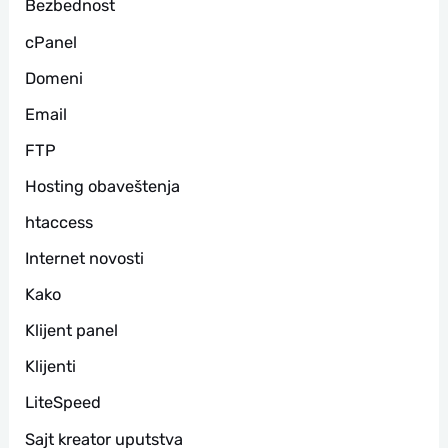
Bezbednost
а
cPanel
Domeni
Email
FTP
Hosting obaveštenja
htaccess
Internet novosti
Kako
Klijent panel
Klijenti
LiteSpeed
Sajt kreator uputstva