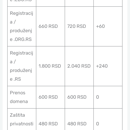
Registracij
a /
660 RSD
720 RSD
+60
produženj
e .ORG.RS
Registracij
a /
1.800 RSD
2.040 RSD
+240
produženj
e .RS
Prenos
600 RSD
600 RSD
0
domena
Zaštita
privatnosti
480 RSD
480 RSD
0