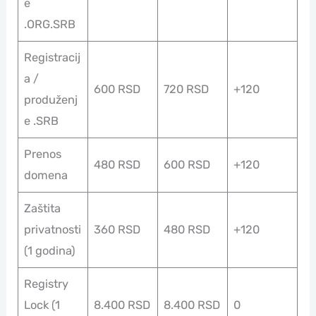
e
.ORG.SRB
Registracij
a /
600 RSD
720 RSD
+120
produženj
e .SRB
Prenos
480 RSD
600 RSD
+120
domena
Zaštita
privatnosti
360 RSD
480 RSD
+120
(1 godina)
Registry
Lock (1
8.400 RSD
8.400 RSD
0