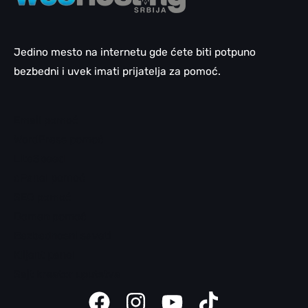
Jedino mesto na internetu gde ćete biti potpuno
bezbedni i uvek imati prijatelja za pomoć.
Email pomoć
WordPress pomoć
LiteSpeed
cPanel pomoć
SEO pomoć
Domen pomoć
Bezbednosni saveti
Klijent panel
Sajt kreator uputstva