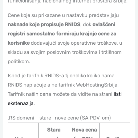
funkcionisanja nacionalnog internet prostora Srbije.
Cene koje su prikazane u nastavku predstavljaju
naknade koje propisuje RNIDS
, dok
ovlašćeni
registri samostalno formiraju krajnje cene za
korisnike
dodavajući svoje operativne troškove, u
skladu sa svojim poslovnim troškovima i tržišnom
politikom.
Ispod je tarifnik RNIDS-a tj onoliko koliko nama
RNIDS naplaćuje a ne tarifnik WebHostingSrbija.
Tarifnik naših cena možete da vidite na strani
listi
ekstenazija
.
.RS domeni – stare i nove cene (SA PDV-om)
Stara
Nova cena