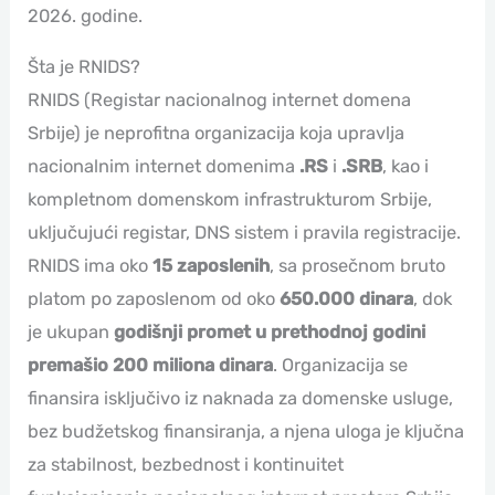
2026. godine.
Šta je RNIDS?
RNIDS (Registar nacionalnog internet domena
Srbije) je neprofitna organizacija koja upravlja
nacionalnim internet domenima
.RS
i
.SRB
, kao i
kompletnom domenskom infrastrukturom Srbije,
uključujući registar, DNS sistem i pravila registracije.
RNIDS ima oko
15 zaposlenih
, sa prosečnom bruto
platom po zaposlenom od oko
650.000 dinara
, dok
je ukupan
godišnji promet u prethodnoj godini
premašio 200 miliona dinara
. Organizacija se
finansira isključivo iz naknada za domenske usluge,
bez budžetskog finansiranja, a njena uloga je ključna
za stabilnost, bezbednost i kontinuitet