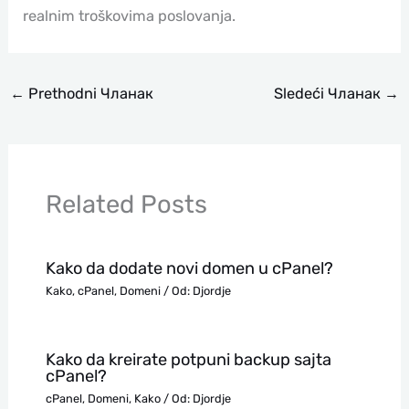
realnim troškovima poslovanja.
←
Prethodni Чланак
Sledeći Чланак
→
Related Posts
Kako da dodate novi domen u cPanel?
Kako
,
cPanel
,
Domeni
/ Od:
Djordje
Kako da kreirate potpuni backup sajta
cPanel?
cPanel
,
Domeni
,
Kako
/ Od:
Djordje