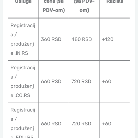
Usluga
cena (sa
(sa PDV-
Razlika
PDV-om)
om)
Registracij
a /
360 RSD
480 RSD
+120
produženj
e .IN.RS
Registracij
a /
660 RSD
720 RSD
+60
produženj
e .CO.RS
Registracij
a /
660 RSD
720 RSD
+60
produženj
e .EDU.RS