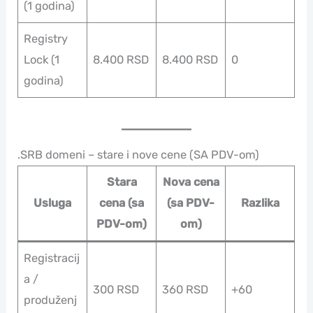
(1 godina)
Registry
Lock (1
8.400 RSD
8.400 RSD
0
godina)
.SRB domeni – stare i nove cene (SA PDV-om)
Stara
Nova cena
Usluga
cena (sa
(sa PDV-
Razlika
PDV-om)
om)
Registracij
a /
300 RSD
360 RSD
+60
produženj