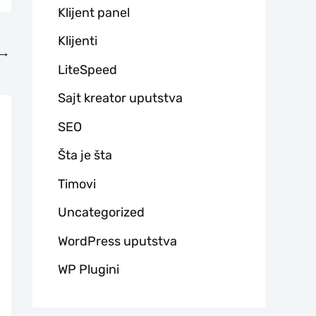
Klijent panel
Klijenti
→
LiteSpeed
Sajt kreator uputstva
SEO
Šta je šta
Timovi
Uncategorized
WordPress uputstva
WP Plugini