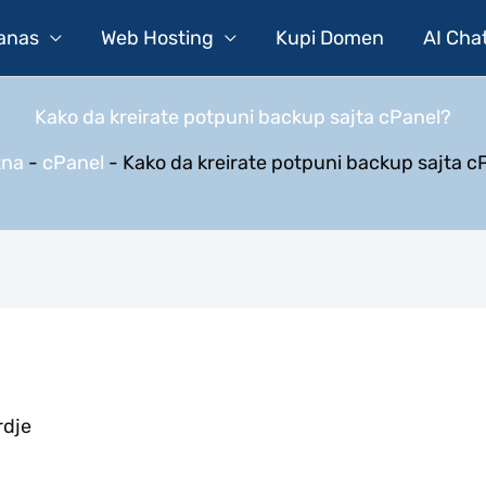
Danas
Web Hosting
Kupi Domen
AI Cha
Kako da kreirate potpuni backup sajta cPanel?
tna
-
cPanel
-
Kako da kreirate potpuni backup sajta c
rdje