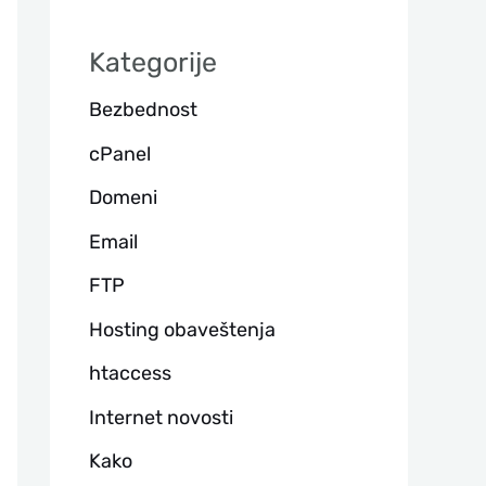
а
Kategorije
г
Bezbednost
а
cPanel
Domeni
Email
FTP
Hosting obaveštenja
htaccess
Internet novosti
Kako