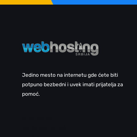
Jedino mesto na internetu gde ćete biti
potpuno bezbedni i uvek imati prijatelja za
pomoć.
Email pomoć
WordPress pomoć
LiteSpeed