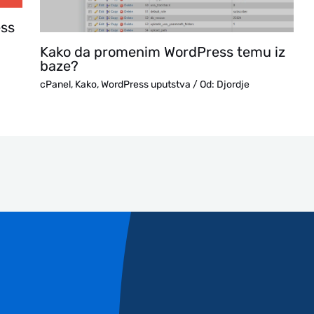
ess
Kako da promenim WordPress temu iz
baze?
cPanel
,
Kako
,
WordPress uputstva
/ Od:
Djordje