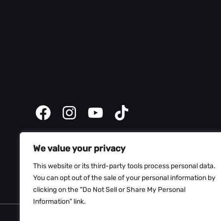
cPanel pomoć
SEO pomoć
Domen pomoć
Bezbednosni saveti
Klijent panel
Sajt kreator uputstva
We value your privacy
This website or its third-party tools process personal data.
You can opt out of the sale of your personal information by
clicking on the "Do Not Sell or Share My Personal
Information" link.
Copyright © 2026 Web Hosting Srbija