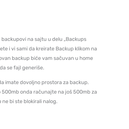
backupovi na sajtu u delu „Backups
ete i vi sami da kreirate Backup klikom na
povan backup biće vam sačuvan u home
da se fajl generiše.
da imate dovoljno prostora za backup.
to 500mb onda računajte na još 500mb za
e bi ste blokirali nalog.