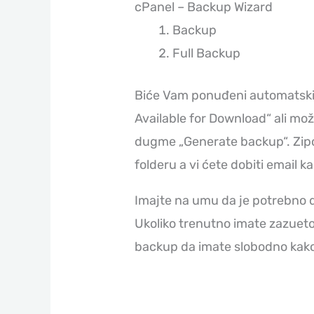
cPanel – Backup Wizard
Backup
Full Backup
Biće Vam ponuđeni automatski 
Available for Download“ ali mož
dugme „Generate backup“. Zi
folderu a vi ćete dobiti email ka
Imajte na umu da je potrebno 
Ukoliko trenutno imate zazue
backup da imate slobodno kako n