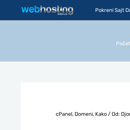
Pređi
Pokreni Sajt 
na
sadržaj
Poče
cPanel
,
Domeni
,
Kako
/ Od:
Djo