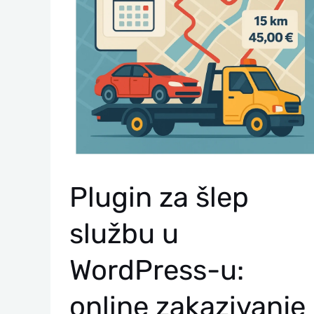
Šlepovanja
Sa
Mapom,
Procenom
Kilometraže
I
Cenom
Plugin za šlep
službu u
WordPress-u:
online zakazivanje