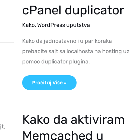
cPanel duplicator
Kako
,
WordPress uputstva
Kako da jednostavno i u par koraka
prebacite sajt sa localhosta na hosting uz
pomoc duplicator plugina.
Pročitaj Više »
Kako
Kako da aktiviram
Da
Aktiviram
t,
Memcached
Memcached u
U
WordPressu?