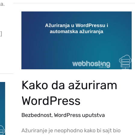
a.
Kako
Da
Ažuriram
WordPress
]
Kako da ažuriram
WordPress
Bezbednost
,
WordPress uputstva
Ažuriranje je neophodno kako bi sajt bio