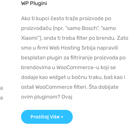
WP Plugini
Ako ti kupci često traže proizvode po
m
proizvođaču (npr. “samo Bosch”, “samo
Xiaomi”), onda ti treba filter po brendu. Zato
smo u firmi Web Hosting Srbija napravili
besplatan plugin za filtriranje proizvoda po
brendovima u WooCommerce-u koji se
dodaje kao widget u bočnu traku, baš kao i
ostali WooCommerce filteri. Šta dobijate
na
ovim pluginom? Ovaj
da
Pročitaj Više »