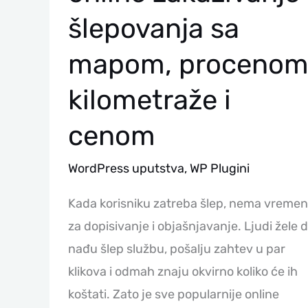
šlepovanja sa
mapom, proceno
kilometraže i
cenom
WordPress uputstva
,
WP Plugini
Kada korisniku zatreba šlep, nema vreme
za dopisivanje i objašnjavanje. Ljudi žele 
nađu šlep službu, pošalju zahtev u par
klikova i odmah znaju okvirno koliko će ih
koštati. Zato je sve popularnije online