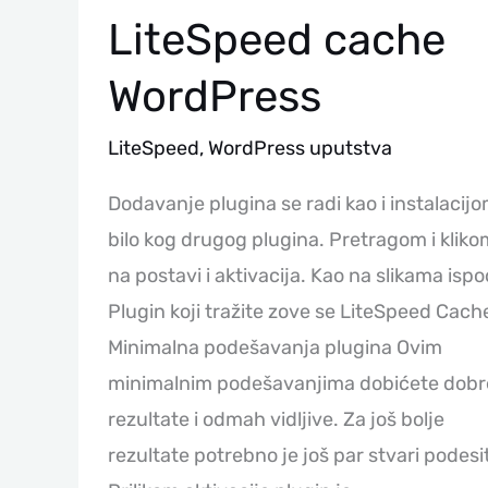
LiteSpeed cache
WordPress
LiteSpeed
,
WordPress uputstva
Dodavanje plugina se radi kao i instalacij
bilo kog drugog plugina. Pretragom i kliko
na postavi i aktivacija. Kao na slikama ispo
Plugin koji tražite zove se LiteSpeed Cach
Minimalna podešavanja plugina Ovim
minimalnim podešavanjima dobićete dobr
rezultate i odmah vidljive. Za još bolje
rezultate potrebno je još par stvari podesit