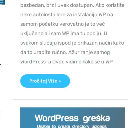
bezbedan, brz i uvek dostupan. Ako koristite
neke autoinstallere za instalaciju WP na
samom početku verovatno je to već
uključeno a i sam WP ima tu opciju. U
svakom slučaju ispod je prikazan način kako
da to uradite ručno. Ažuriranje samog
WordPress-a Ovde vidimo kako se u WP
,
Pročitaj Više »
Unable
i
To
Create
Directory
WordPress