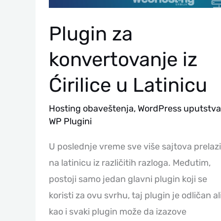
Plugin za
konvertovanje iz
Ćirilice u Latinicu
Hosting obaveštenja
,
WordPress uputstva
WP Plugini
U poslednje vreme sve više sajtova prelazi
na latinicu iz različitih razloga. Međutim,
postoji samo jedan glavni plugin koji se
koristi za ovu svrhu, taj plugin je odličan al
kao i svaki plugin može da izazove