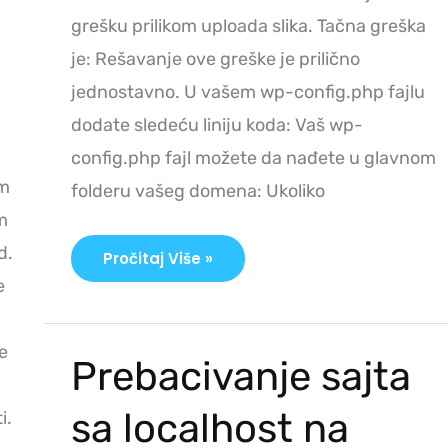
grešku prilikom uploada slika. Tačna greška
je: Rešavanje ove greške je prilično
jednostavno. U vašem wp-config.php fajlu
dodate sledeću liniju koda: Vaš wp-
config.php fajl možete da nađete u glavnom
om
folderu vašeg domena: Ukoliko
m
d.
Pročitaj Više »
e
e
Prebacivanje
Prebacivanje sajta
Sajta
Sa
Localhost
sa localhost na
i.
Na
CPanel
Duplicator