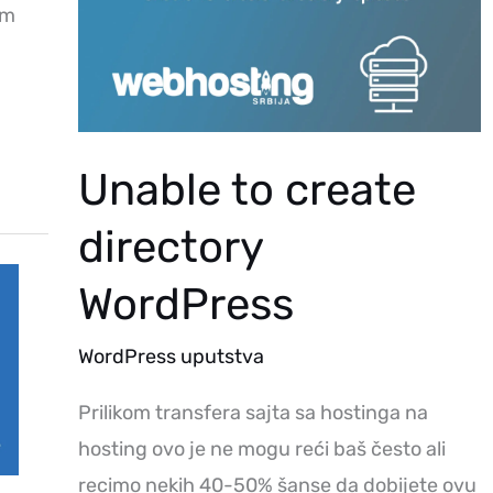
am
Unable to create
directory
WordPress
WordPress uputstva
Prilikom transfera sajta sa hostinga na
hosting ovo je ne mogu reći baš često ali
recimo nekih 40-50% šanse da dobijete ovu