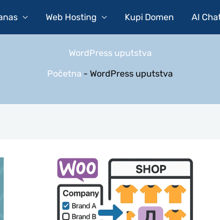
Danas
Web Hosting
Kupi Domen
AI Cha
WordPress uputstva
Početna
-
WordPress uputstva
Besplatan
Plugin
Za
Filter
Brendova
U
WooCommerce-
U