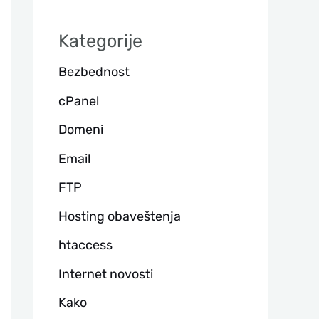
а
Kategorije
г
Bezbednost
а
cPanel
Domeni
Email
FTP
Hosting obaveštenja
htaccess
Internet novosti
Kako