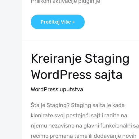
Prilikom aktivacije plugin je
Pročitaj Više »
Kreiranje
Kreiranje Staging
Staging
WordPress
Sajta
WordPress sajta
WordPress uputstva
Šta je Staging? Staging sajta je kada
klonirate svoj postojeći sajt i radite na
njemu nezavisno na glavni funkcionalni saj
recimo promena teme ili dodavanje novih