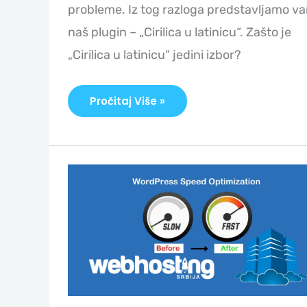
probleme. Iz tog razloga predstavljamo v
naš plugin – „Cirilica u latinicu“. Zašto je
„Cirilica u latinicu“ jedini izbor?
Pročitaj Više »
LiteSpeed
Cache
WordPress