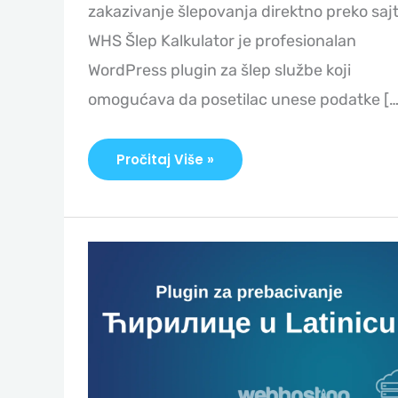
zakazivanje šlepovanja direktno preko sajt
WHS Šlep Kalkulator je profesionalan
WordPress plugin za šlep službe koji
omogućava da posetilac unese podatke […
Pročitaj Više »
Plugin
Za
Konvertovanje
Iz
Ćirilice
U
Latinicu