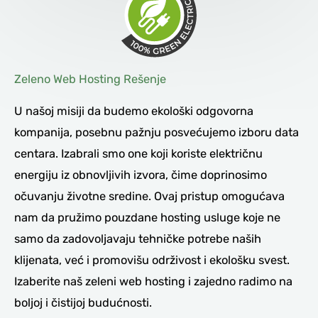
Zeleno Web Hosting Rešenje
U našoj misiji da budemo ekološki odgovorna
kompanija, posebnu pažnju posvećujemo izboru data
centara. Izabrali smo one koji koriste električnu
energiju iz obnovljivih izvora, čime doprinosimo
očuvanju životne sredine. Ovaj pristup omogućava
nam da pružimo pouzdane hosting usluge koje ne
samo da zadovoljavaju tehničke potrebe naših
klijenata, već i promovišu održivost i ekološku svest.
Izaberite naš zeleni web hosting i zajedno radimo na
boljoj i čistijoj budućnosti.