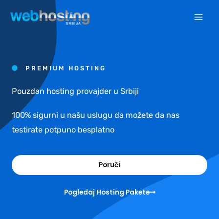
Pređi
na
sadržaj
PREMIUM HOSTING
Pouzdan hosting provajder u Srbiji
100% sigurni u našu uslugu da možete da nas
testirate potpuno besplatno
Poruči
Pogledaj Hosting Pakete