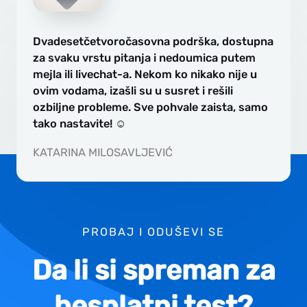
Dvadesetčetvoročasovna podrška, dostupna
za svaku vrstu pitanja i nedoumica putem
mejla ili livechat-a. Nekom ko nikako nije u
ovim vodama, izašli su u susret i rešili
ozbiljne probleme. Sve pohvale zaista, samo
tako nastavite! ☺
KATARINA MILOSAVLJEVIĆ
PROBAJ I ODUŠEVI SE
Da li si spreman za
besplatni test?