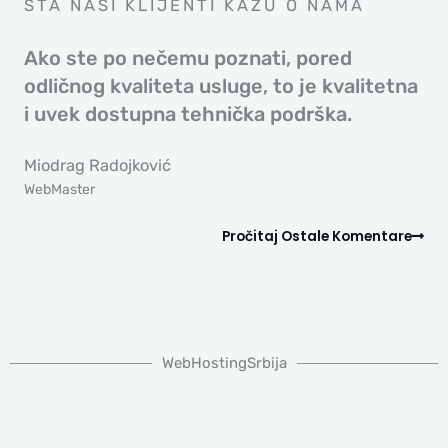
ŠTA NAŠI KLIJENTI KAŽU O NAMA
Ako ste po nečemu poznati, pored
odličnog kvaliteta usluge, to je kvalitetna
i uvek dostupna tehnička podrška.
Miodrag Radojković
WebMaster
Pročitaj Ostale Komentare
WebHostingSrbija