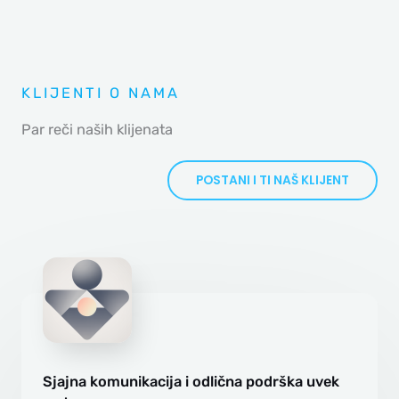
KLIJENTI O NAMA
Par reči naših klijenata
POSTANI I TI NAŠ KLIJENT
Sjajna komunikacija i odlična podrška uvek