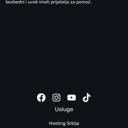
bezbedni i uvek imati prijatelja za pomoć.
Email pomoć
WordPress pomoć
LiteSpeed
cPanel pomoć
SEO pomoć
Domen pomoć
Bezbednosni saveti
Klijent panel
Sajt kreator uputstva
Usluge
Hosting Srbija