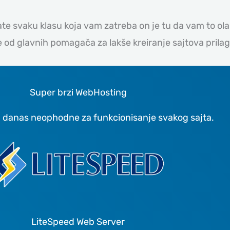
te svaku klasu koja vam zatreba on je tu da vam to ola
e od glavnih pomagača za lakše kreiranje sajtova prila
Super brzi WebHosting
u danas neophodne za funkcionisanje svakog sajta.
LiteSpeed Web Server