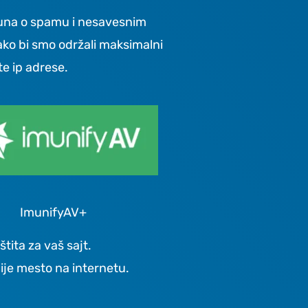
una o spamu i nesavesnim
ako bi smo održali maksimalni
ste ip adrese.
ImunifyAV+
tita za vaš sajt.
je mesto na internetu.