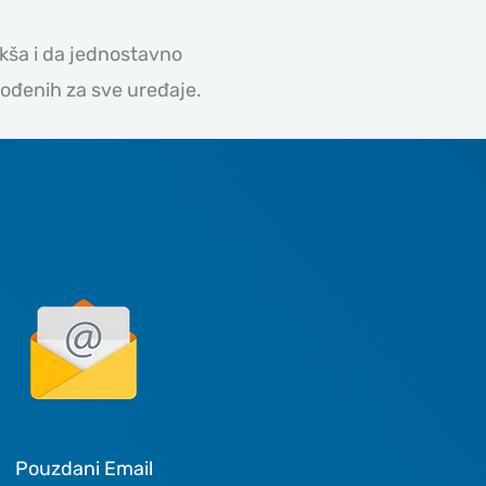
kša i da jednostavno
gođenih za sve uređaje.
Pouzdani Email