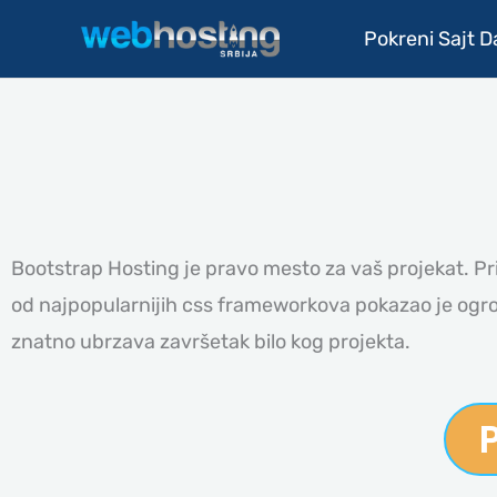
Pređi
Pokreni Sajt 
na
sadržaj
Bootstrap Hosting je pravo mesto za vaš projekat. Pr
od najpopularnijih css frameworkova pokazao je ogr
znatno ubrzava završetak bilo kog projekta.