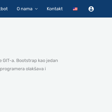
tbot
O nama
Kontakt
e GIT-a. Bootstrap kao jedan
 programera olakšava i