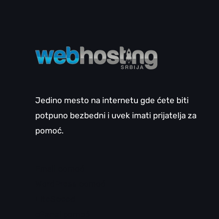
Jedino mesto na internetu gde ćete biti
potpuno bezbedni i uvek imati prijatelja za
pomoć.
Email pomoć
WordPress pomoć
LiteSpeed
cPanel pomoć