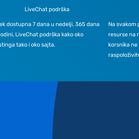
LiveChat podrška
ek dostupna 7 dana u nedelji, 365 dana
Na svakom 
godini, LiveChat podrška kako oko
resurse na 
tinga tako i oko sajta.
korsnika ne
raspoloživih