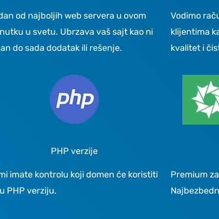
dan od najboljih web servera u ovom
Vodimo rač
enutku u svetu. Ubrzava vaš sajt kao ni
klijentima k
an do sada dodatak ili rešenje.
kvalitet i či
PHP verzije
i imate kontrolu koji domen će koristiti
Premium zaš
ju PHP verziju.
Najbezbedni