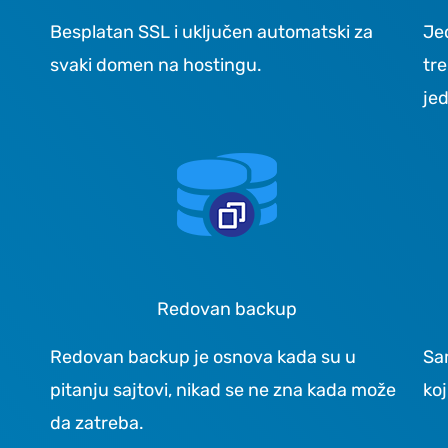
Besplatan SSL i uključen automatski za
Je
svaki domen na hostingu.
tr
jed
Redovan backup
Redovan backup je osnova kada su u
Sam
pitanju sajtovi, nikad se ne zna kada može
ko
da zatreba.