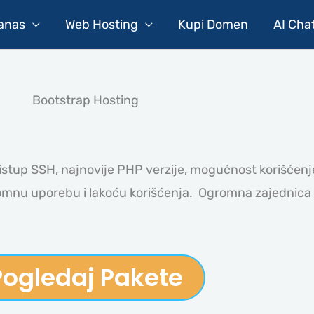
Danas
Web Hosting
Kupi Domen
AI Cha
Bootstrap Hosting
istup SSH, najnovije PHP verzije, mogućnost korišćenj
omnu uporebu i lakoću korišćenja. Ogromna zajednica
Pogledaj Pakete