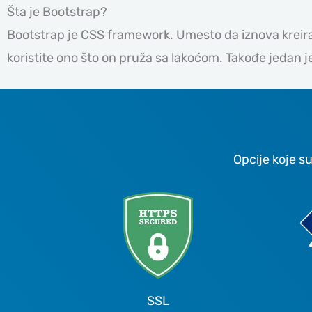
Šta je Bootstrap?
Bootstrap je CSS framework. Umesto da iznova kreira
koristite ono što on pruža sa lakoćom. Takođe jedan j
Opcije koje s
SSL