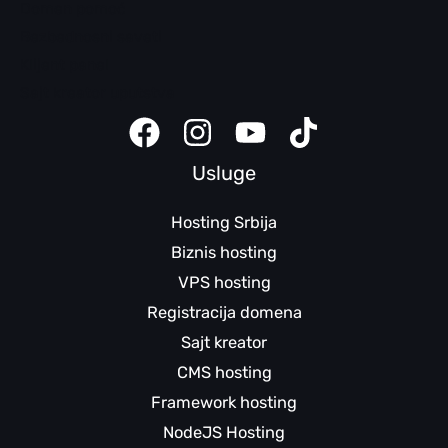
Domen pomoć
Bezbednosni saveti
Klijent panel
Sajt kreator uputstva
Usluge
Hosting Srbija
Biznis hosting
VPS hosting
Registracija domena
Sajt kreator
CMS hosting
Framework hosting
NodeJS Hosting