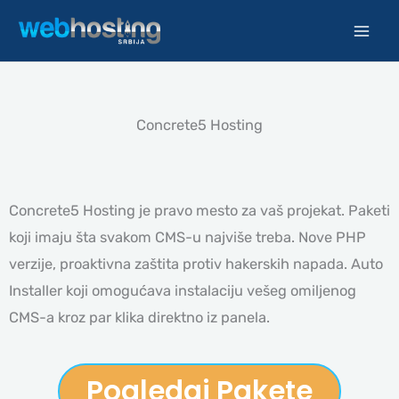
Pređi
na
sadržaj
Concrete5 Hosting
Concrete5 Hosting je pravo mesto za vaš projekat. Paketi
koji imaju šta svakom CMS-u najviše treba. Nove PHP
verzije, proaktivna zaštita protiv hakerskih napada. Auto
Installer koji omogućava instalaciju vešeg omiljenog
CMS-a kroz par klika direktno iz panela.
Pogledaj Pakete