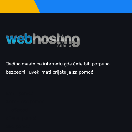
Jedino mesto na internetu gde ćete biti potpuno
bezbedni i uvek imati prijatelja za pomoć.
Email pomoć
WordPress pomoć
LiteSpeed
cPanel pomoć
SEO pomoć