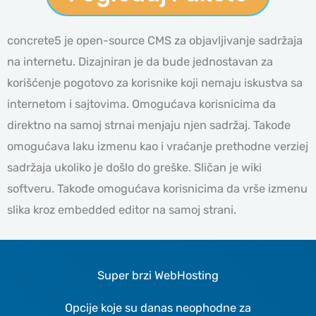
concrete5 je open-source CMS za objavljivanje sadržaja
na internetu. Dizajniran je da bude jednostavan za
korišćenje pogotovo za korisnike koji nemaju iskustva sa
internetom i sajtovima. Omogućava korisnicima da
direktno na samoj strnai menjaju njen sadržaj. Takođe
omogućava laku izmenu kao i vraćanje prethodne verziej
sadržaja ukoliko je došlo do greške. Sličan je wiki
softveru. Takođe omogućava korisnicima da vrše izmenu
slika kroz embedded editor na samoj strani.
Super brzi WebHosting
Opcije koje su danas neophodne za