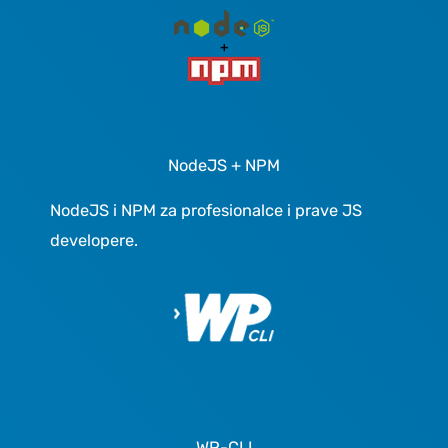
NodeJS + NPM
NodeJS i NPM za profesionalce i prave JS
developere.
WP-CLI