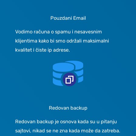
Pouzdani Email
Vodimo računa o spamu i nesavesnim
klijentima kako bi smo održali maksimalni
kvalitet i čiste ip adrese.
Redovan backup
Redovan backup je osnova kada su u pitanju
sajtovi, nikad se ne zna kada može da zatreba.