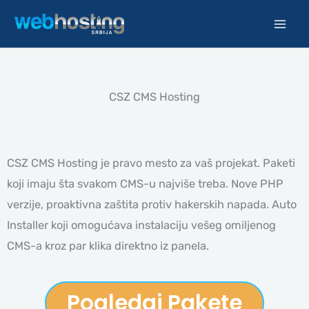
Pređi
na
sadržaj
CSZ CMS Hosting
CSZ CMS Hosting je pravo mesto za vaš projekat. Paketi
koji imaju šta svakom CMS-u najviše treba. Nove PHP
verzije, proaktivna zaštita protiv hakerskih napada. Auto
Installer koji omogućava instalaciju vešeg omiljenog
CMS-a kroz par klika direktno iz panela.
Pogledaj Pakete