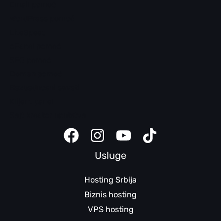
Email pomoć
WordPress pomoć
LiteSpeed
cPanel pomoć
SEO pomoć
Domen pomoć
Bezbednosni saveti
Klijent panel
Sajt kreator uputstva
Usluge
Hosting Srbija
Biznis hosting
VPS hosting