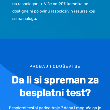
na raspolaganju. Više od 90% korsnika ne
dostigne ni polovinu raspoloživih resursa koji
su na nalogu.
PROBAJ I ODUŠEVI SE
Da li si spreman za
besplatni test?
Besplatni testni period traje 7 dana i moguće ga je