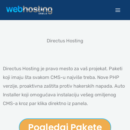
Pređi
na
sadržaj
Directus Hosting
Directus Hosting je pravo mesto za vaš projekat. Paketi
koji imaju šta svakom CMS-u najviše treba. Nove PHP
verzije, proaktivna zaštita protiv hakerskih napada. Auto
Installer koji omogućava instalaciju vešeg omiljenog
CMS-a kroz par klika direktno iz panela.
Pogledaj Pakete