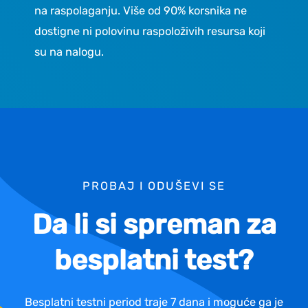
na raspolaganju. Više od 90% korsnika ne
dostigne ni polovinu raspoloživih resursa koji
su na nalogu.
PROBAJ I ODUŠEVI SE
Da li si spreman za
besplatni test?
Besplatni testni period traje 7 dana i moguće ga je