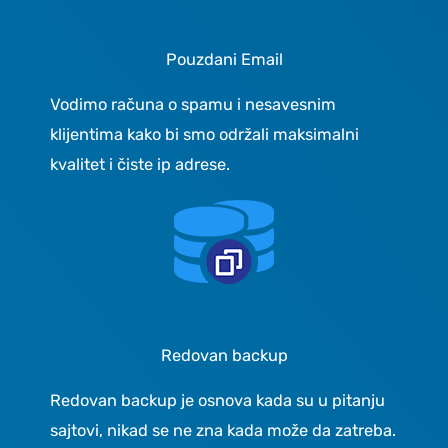
Pouzdani Email
Vodimo računa o spamu i nesavesnim
klijentima kako bi smo održali maksimalni
kvalitet i čiste ip adrese.
Redovan backup
Redovan backup je osnova kada su u pitanju
sajtovi, nikad se ne zna kada može da zatreba.