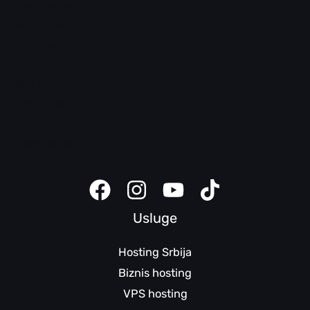
Email pomoć
WordPress pomoć
LiteSpeed
cPanel pomoć
SEO pomoć
Domen pomoć
Bezbednosni saveti
Klijent panel
Sajt kreator uputstva
Usluge
Hosting Srbija
Biznis hosting
VPS hosting