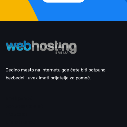
Jedino mesto na internetu gde ćete biti potpuno
bezbedni i uvek imati prijatelja za pomoć.
Email pomoć
WordPress pomoć
LiteSpeed
cPanel pomoć