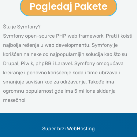
Pogledaj Pakete
Šta je Symfony?
Symfony open-source PHP web framework. Prati i koisti
najbolja rešenja u web developmentu. Symfony je
korišćen na neke od najpopularnijih solucija kao što su
Drupal, Piwik, phpBB i Laravel. Symfony omogućava
kreiranje i ponovno korišćenje koda i time ubrzava i
smanjuje suvišan kod za održavanje. Takođe ima
ogromnu popularnost gde ima 5 miliona skidanja
mesečno!
Super brzi WebHosting