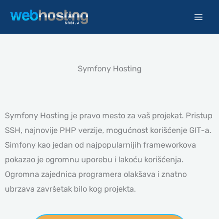
Pređi
na
sadržaj
Symfony Hosting
Symfony Hosting je pravo mesto za vaš projekat. Pristup
SSH, najnovije PHP verzije, mogućnost korišćenje GIT-a.
Simfony kao jedan od najpopularnijih frameworkova
pokazao je ogromnu uporebu i lakoću korišćenja.
Ogromna zajednica programera olakšava i znatno
ubrzava završetak bilo kog projekta.