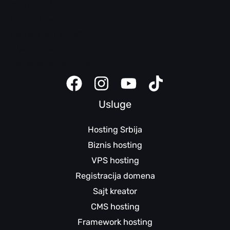
SEO pomoć
Domen pomoć
Bezbednosni saveti
Klijent panel
Sajt kreator uputstva
Usluge
Hosting Srbija
Biznis hosting
VPS hosting
Registracija domena
Sajt kreator
CMS hosting
Framework hosting