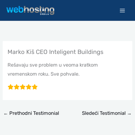
Pređi
na
sadržaj
Marko Kiš CEO Inteligent Buildings
Rešavaju sve problem u veoma kratkom
vremenskom roku. Sve pohvale.
←
Prethodni Testimonial
Sledeći Testimonial
→