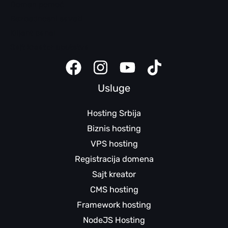
Domen pomoć
Bezbednosni saveti
Klijent panel
Sajt kreator uputstva
Usluge
Hosting Srbija
Biznis hosting
VPS hosting
Registracija domena
Sajt kreator
CMS hosting
Framework hosting
NodeJS Hosting