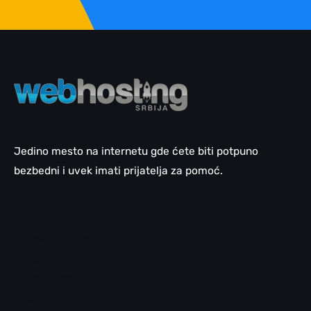
Jedino mesto na internetu gde ćete biti potpuno
bezbedni i uvek imati prijatelja za pomoć.
Email pomoć
WordPress pomoć
LiteSpeed
cPanel pomoć
SEO pomoć