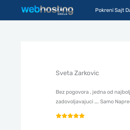
Pređi
Pokreni Sajt 
na
sadržaj
Sveta Zarkovic
Bez pogovora , jedna od najbol
zadovoljavajuci …. Samo Napr