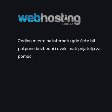
Jedino mesto na internetu gde ćete biti
potpuno bezbedni i uvek imati prijatelja za
pomoć.
Email pomoć
WordPress pomoć
LiteSpeed
cPanel pomoć
SEO pomoć