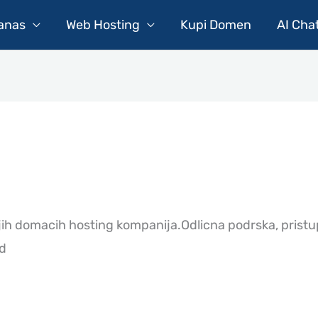
Danas
Web Hosting
Kupi Domen
AI Cha
jih domacih hosting kompanija.Odlicna podrska, prist
ed