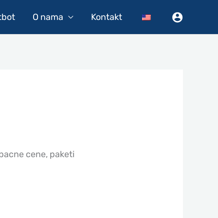
tbot
O nama
Kontakt
upacne cene, paketi