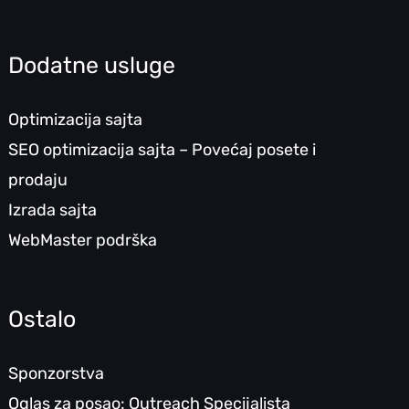
Dodatne usluge
Optimizacija sajta
SEO optimizacija sajta – Povećaj posete i
prodaju
Izrada sajta
WebMaster podrška
Ostalo
Sponzorstva
Oglas za posao: Outreach Specijalista