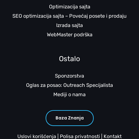
Optimizacija sajta
SEO optimizacija sajta – Povećaj posete i prodaju
Izrada sajta
WebMaster podrška
Ostalo
Sponzorstva
Oglas za posao: Outreach Specijalista
Mediji o nama
Baza Znanja
Uslovi korišćenja
|
Polisa privatnosti
|
Kontakt