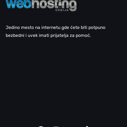
Jedino mesto na internetu gde ćete biti potpuno
bezbedni i uvek imati prijatelja za pomoć.
Email pomoć
WordPress pomoć
LiteSpeed
cPanel pomoć
SEO pomoć
Domen pomoć
Bezbednosni saveti
Klijent panel
Sajt kreator uputstva