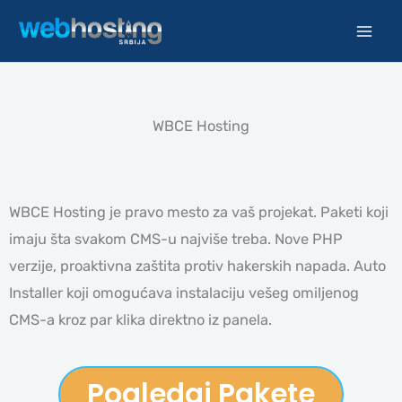
Pređi
na
sadržaj
WBCE Hosting
WBCE Hosting je pravo mesto za vaš projekat. Paketi koji
imaju šta svakom CMS-u najviše treba. Nove PHP
verzije, proaktivna zaštita protiv hakerskih napada. Auto
Installer koji omogućava instalaciju vešeg omiljenog
CMS-a kroz par klika direktno iz panela.
Pogledaj Pakete