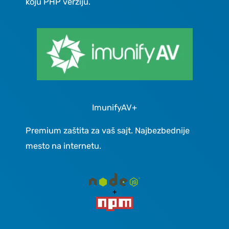
koju PHP verziju.
ImunifyAV+
Premium zaštita za vaš sajt. Najbezbednije
mesto na internetu.