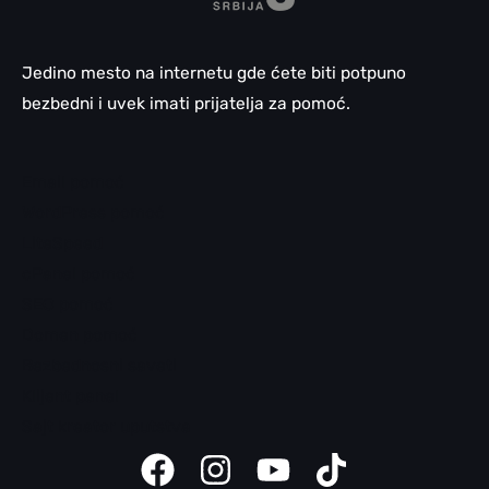
Jedino mesto na internetu gde ćete biti potpuno
bezbedni i uvek imati prijatelja za pomoć.
Email pomoć
WordPress pomoć
LiteSpeed
cPanel pomoć
SEO pomoć
Domen pomoć
Bezbednosni saveti
Klijent panel
Sajt kreator uputstva