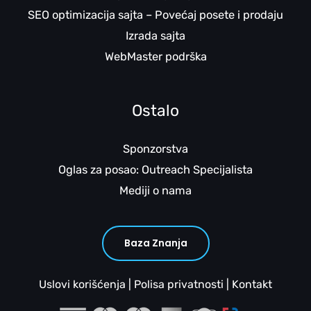
SEO optimizacija sajta – Povećaj posete i prodaju
Izrada sajta
WebMaster podrška
Ostalo
Sponzorstva
Oglas za posao: Outreach Specijalista
Mediji o nama
Baza Znanja
Uslovi korišćenja
|
Polisa privatnosti
|
Kontakt