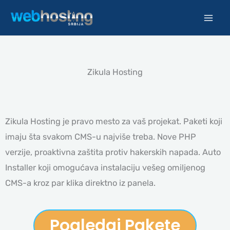
Pređi
na
sadržaj
Zikula Hosting
Zikula Hosting je pravo mesto za vaš projekat. Paketi koji
imaju šta svakom CMS-u najviše treba. Nove PHP
verzije, proaktivna zaštita protiv hakerskih napada. Auto
Installer koji omogućava instalaciju vešeg omiljenog
CMS-a kroz par klika direktno iz panela.
Pogledaj Pakete