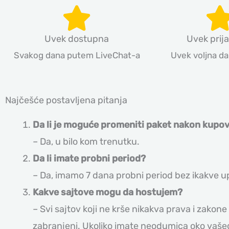
Uvek dostupna
Uvek prija
Svakog dana putem LiveChat-a
Uvek voljna d
Najčešće postavljena pitanja
Da li je moguće promeniti paket nakon kupo
– Da, u bilo kom trenutku.
Da li imate probni period?
– Da, imamo 7 dana probni period bez ikakve u
Kakve sajtove mogu da hostujem?
– Svi sajtov koji ne krše nikakva prava i zakone 
zabranjeni. Ukoliko imate neodumica oko vašeg