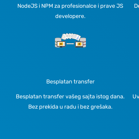
NodeJS i NPM za profesionalce i prave JS
D
developere.
Besplatan transfer
Besplatan transfer vašeg sajta istog dana.
Uv
Bez prekida u radu i bez grešaka.