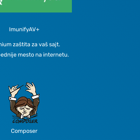
ImunifyAV+
ium zaštita za vaš sajt.
ednije mesto na internetu.
Composer