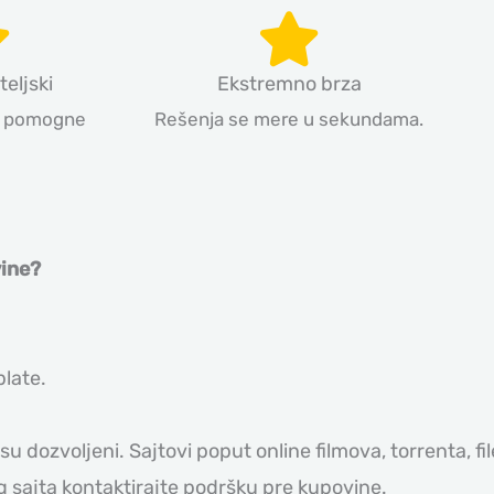
teljski
Ekstremno brza
a pomogne
Rešenja se mere u sekundama.
vine?
plate.
su dozvoljeni. Sajtovi poput online filmova, torrenta, fi
 sajta kontaktirajte podršku pre kupovine.