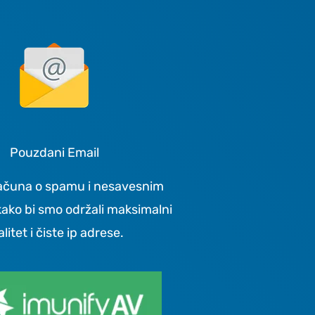
Pouzdani Email
ačuna o spamu i nesavesnim
kako bi smo održali maksimalni
alitet i čiste ip adrese.