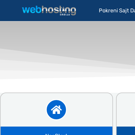
Pređi
Pokreni Sajt 
na
sadržaj