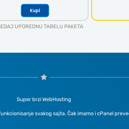
Kupi
EDAJ UPOREDNU TABELU PAKETA
Super brzi WebHosting
unkcionisanje svakog sajta. Čak imamo i cPanel preved