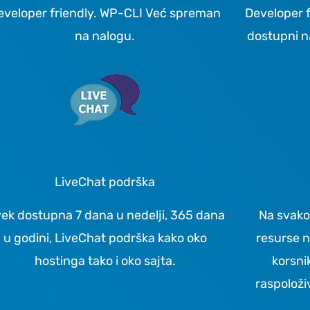
eveloper friendly. WP-CLI Već spreman
Developer f
na nalogu.
dostupni n
LiveChat podrška
ek dostupna 7 dana u nedelji, 365 dana
Na svako
u godini, LiveChat podrška kako oko
resurse n
hostinga tako i oko sajta.
korsni
raspoloži