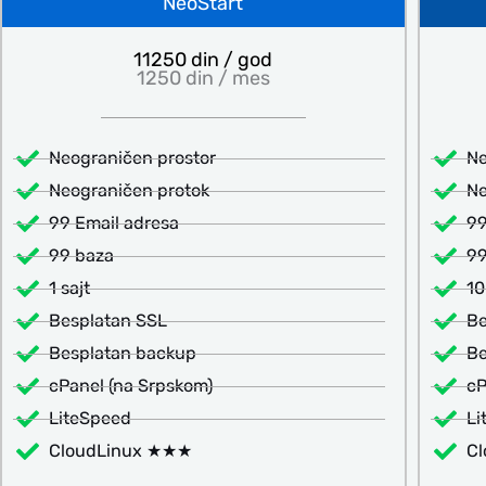
NeoStart
11250 din / god
1250 din / mes
Neograničen prostor
Ne
Neograničen protok
Ne
99 Email adresa
99
99 baza
99
1 sajt
10
Besplatan SSL
Be
Besplatan backup
Be
cPanel (na Srpskom)
cP
LiteSpeed
Li
CloudLinux ★★★
C