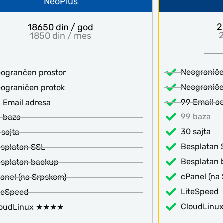
NeoPlus
2
18650 din / god
2
1850 din / mes
Neograniče
ogrančen prostor
Neograniče
ograničen protok
99 Email a
 Email adresa
99 baza
 baza
30 sajta
 sajta
Besplatan 
splatan SSL
Besplatan
splatan backup
cPanel (na
anel (na Srpskom)
LiteSpeed
teSpeed
CloudLin
loudLinux ★★★★