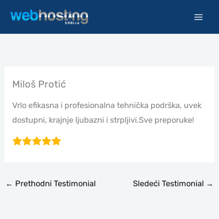
Pređi
na
sadržaj
Miloš Protić
Vrlo efikasna i profesionalna tehnička podrška, uvek
dostupni, krajnje ljubazni i strpljivi.Sve preporuke!
←
Prethodni Testimonial
Sledeći Testimonial
→