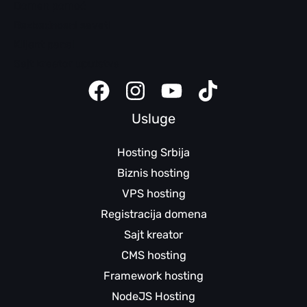
Domen pomoć
Bezbednosni saveti
Klijent panel
Sajt kreator uputstva
Usluge
Hosting Srbija
Biznis hosting
VPS hosting
Registracija domena
Sajt kreator
CMS hosting
Framework hosting
NodeJS Hosting