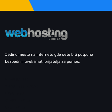
Jedino mesto na internetu gde ćete biti potpuno
bezbedni i uvek imati prijatelja za pomoć.
Email pomoć
WordPress pomoć
LiteSpeed
cPanel pomoć
SEO pomoć