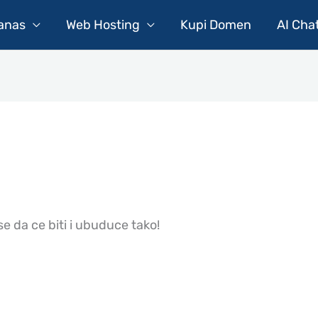
Danas
Web Hosting
Kupi Domen
AI Cha
 da ce biti i ubuduce tako!