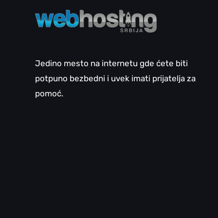
Jedino mesto na internetu gde ćete biti
potpuno bezbedni i uvek imati prijatelja za
pomoć.
Email pomoć
WordPress pomoć
LiteSpeed
cPanel pomoć
SEO pomoć
Domen pomoć