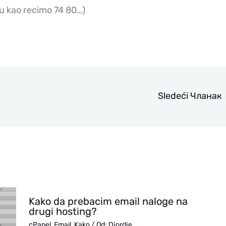
ju kao recimo 74 80…)
Sledeći Чланак
Kako da prebacim email naloge na
drugi hosting?
cPanel
,
Email
,
Kako
/ Od:
Djordje