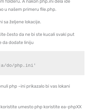
m folderu. A nakon php.ini dela ide
kao u našem primeru file.php.
i sa željene lokacije.
te često da ne bi ste kucali svaki put
 da dodate liniju
ja/do/php.ini'
uli php –ini prikazalo bi vas lokani
koristite umesto php koristite ea-phpXX