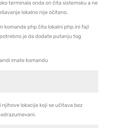
eko terminala onda on čita sistemsku a ne
ešavanje lokalno nije očitano.
m komande php čita lokalni php.ini fajl
potrebno je da dodate putanju tog
mandi imate komandu
e i njihove lokacije koji se učitava bez
 podrazumevani.