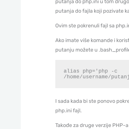
putanja do php.ini u tom drugo
putanja do fajla koji pozivate 
Ovim ste pokrenuli fajl sa php.in
Ako imate više komande i koristi
putanju možete u .bash_profile
alias php='php -c 
/home/username/putan
I sada kada bi ste ponovo pokren
php.ini fajl.
Takođe za druge verzije PHP-a 