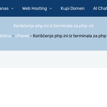
Danas
Web Hosting
Kupi Domen
AI Cha
Korišćenje php.ini iz terminala za php-cli
četna
-
cPanel
-
Korišćenje php.ini iz terminala za php-