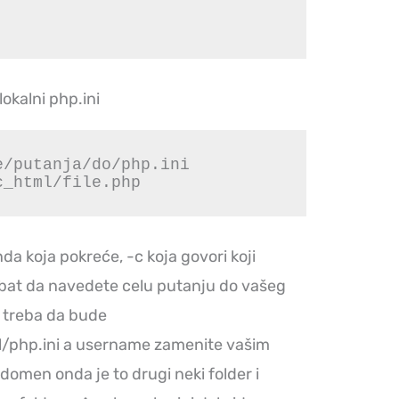
lokalni php.ini
/putanja/do/php.ini 
c_html/file.php
 koja pokreće, -c koja govori koji
 trebat da navedete celu putanju do vašeg
a treba da bude
php.ini a username zamenite vašim
domen onda je to drugi neki folder i