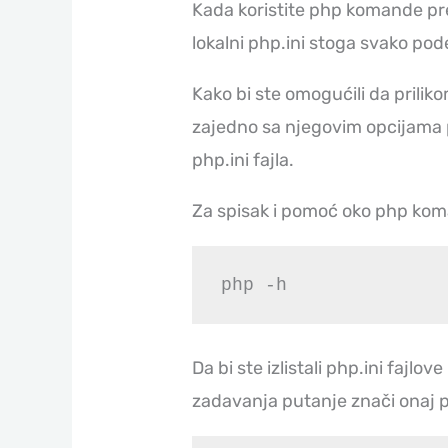
Kada koristite php komande pr
lokalni php.ini stoga svako pod
Kako bi ste omogućili da priliko
zajedno sa njegovim opcijama 
php.ini fajla.
Za spisak i pomoć oko php ko
php -h
Da bi ste izlistali php.ini fajlov
zadavanja putanje znači onaj