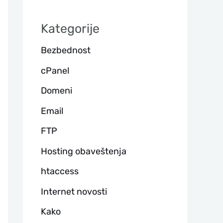
а
Kategorije
г
Bezbednost
а
cPanel
Domeni
Email
FTP
Hosting obaveštenja
htaccess
Internet novosti
Kako