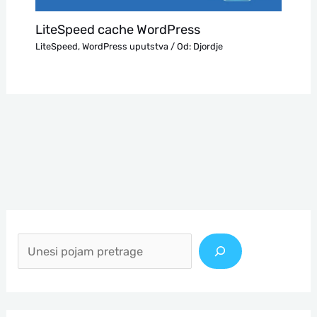
LiteSpeed cache WordPress
LiteSpeed
,
WordPress uputstva
/ Od:
Djordje
П
р
е
т
р