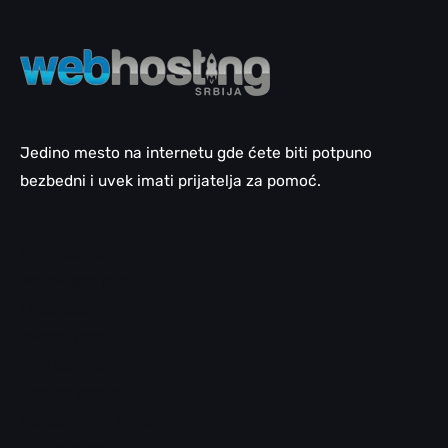
Jedino mesto na internetu gde ćete biti potpuno
bezbedni i uvek imati prijatelja za pomoć.
Email pomoć
WordPress pomoć
LiteSpeed
cPanel pomoć
SEO pomoć
Domen pomoć
Bezbednosni saveti