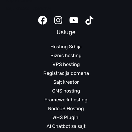
Klijent panel
Sajt kreator uputstva
Usluge
Hosting Srbija
Biznis hosting
VPS hosting
Registracija domena
Sajt kreator
CMS hosting
Framework hosting
NodeJS Hosting
WHS Plugini
AI Chatbot za sajt