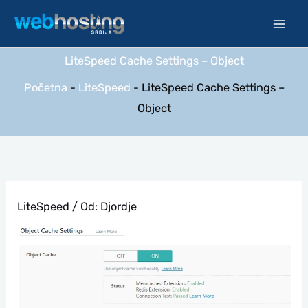
Pređi
na
sadržaj
LiteSpeed Cache Settings – Object
Početna
-
LiteSpeed
-
LiteSpeed Cache Settings –
Object
LiteSpeed
/ Od:
Djordje