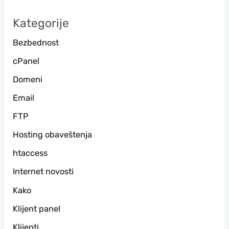
а
Kategorije
г
Bezbednost
а
cPanel
Domeni
Email
FTP
Hosting obaveštenja
htaccess
Internet novosti
Kako
Klijent panel
Klijenti