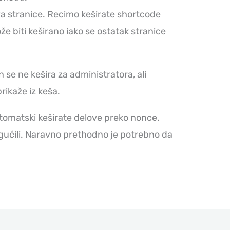
a stranice. Recimo keširate shortcode
že biti keširano iako se ostatak stranice
se ne kešira za administratora, ali
ikaže iz keša.
omatski keširate delove preko nonce.
gućili. Naravno prethodno je potrebno da