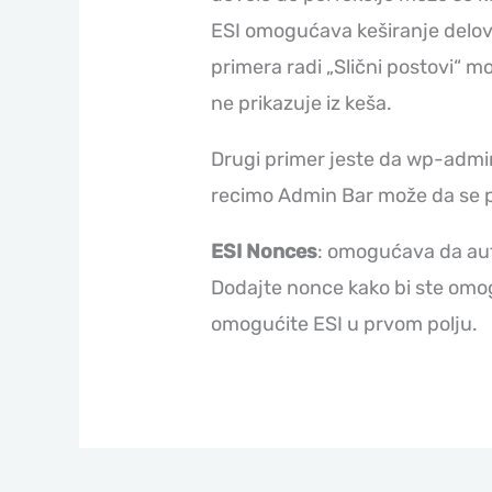
ESI omogućava keširanje delov
primera radi „Slični postovi“ mo
ne prikazuje iz keša.
Drugi primer jeste da wp-admin 
recimo Admin Bar može da se pr
ESI Nonces
: omogućava da aut
Dodajte nonce kako bi ste omo
omogućite ESI u prvom polju.