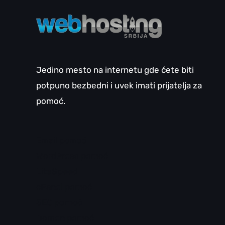
Jedino mesto na internetu gde ćete biti
potpuno bezbedni i uvek imati prijatelja za
pomoć.
Email pomoć
WordPress pomoć
LiteSpeed
cPanel pomoć
SEO pomoć
Domen pomoć