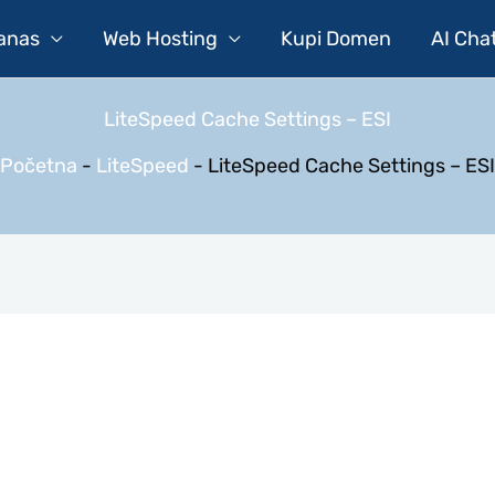
Danas
Web Hosting
Kupi Domen
AI Cha
LiteSpeed Cache Settings – ESI
Početna
-
LiteSpeed
-
LiteSpeed Cache Settings – ESI