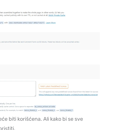
e biti korišćena. Ali kako bi se sve
istiti.