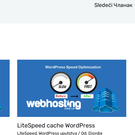
Sledeći Чланак
LiteSpeed cache WordPress
LiteSpeed
,
WordPress uputstva
/ Od:
Djordje