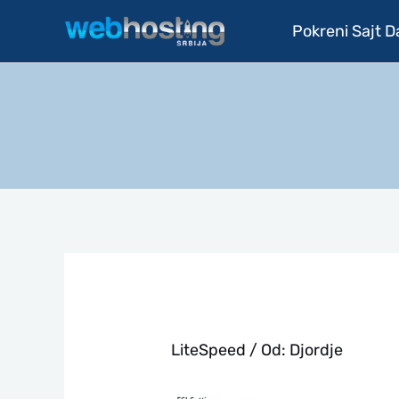
Pređi
Pokreni Sajt 
na
sadržaj
LiteSpeed
/ Od:
Djordje