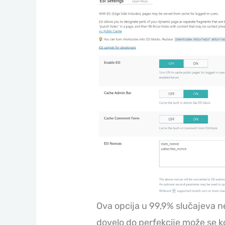
Ova opcija u 99,9% slučajeva neć
dovelo do perfekcije može se kor