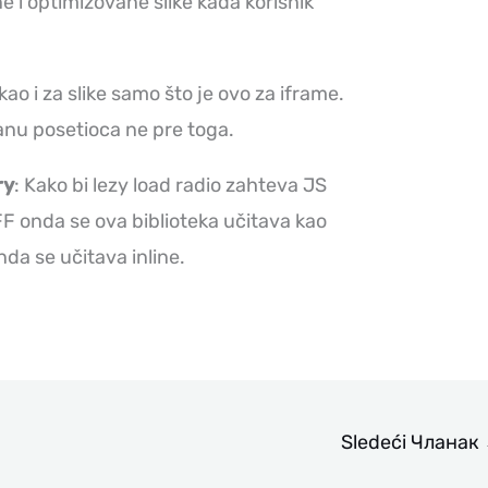
 i optimizovane slike kada korisnik
 kao i za slike samo što je ovo za iframe.
ranu posetioca ne pre toga.
ry
: Kako bi lezy load radio zahteva JS
OFF onda se ova biblioteka učitava kao
da se učitava inline.
Sledeći Чланак