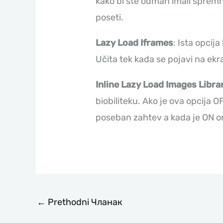
kako bi ste odmah imali spremne
poseti.
Lazy Load Iframes
: Ista opcija
Učita tek kada se pojavi na ek
Inline Lazy Load Images Libra
biobiliteku. Ako je ova opcija 
poseban zahtev a kada je ON on
←
Prethodni Чланак