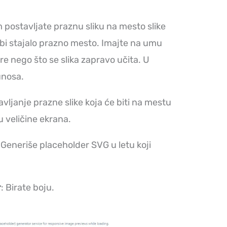
m postavljate praznu sliku na mesto slike
 bi stajalo prazno mesto. Imajte na umu
e nego što se slika zapravo učita. U
unosa.
avljanje prazne slike koja će biti na mestu
 veličine ekrana.
: Generiše placeholder SVG u letu koji
r
: Birate boju.