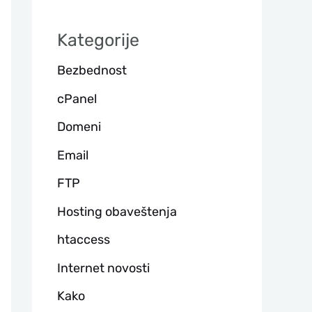
а
Kategorije
г
Bezbednost
а
cPanel
Domeni
Email
FTP
Hosting obaveštenja
htaccess
Internet novosti
Kako