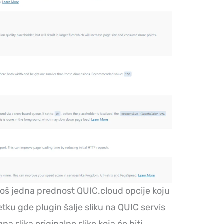
 još jedna prednost QUIC.cloud opcije koju
ku gde plugin šalje sliku na QUIC servis
a slika originalne slike koja će biti