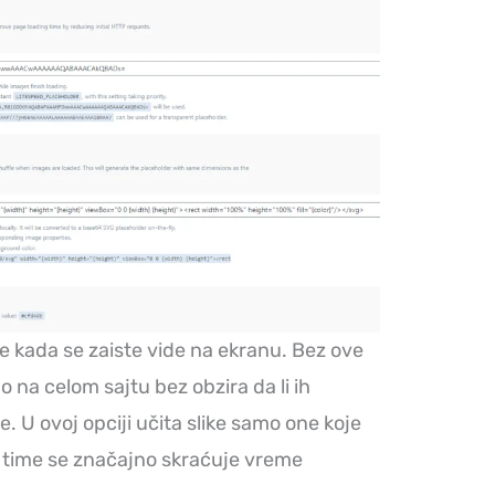
ike kada se zaiste vide na ekranu. Bez ove
o na celom sajtu bez obzira da li ih
ne. U ovoj opciji učita slike samo one koje
 i time se značajno skraćuje vreme