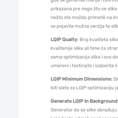
prikazana pre nego što se slika 
nešto ste možda primetili na in
se pojavila mutna verzija te slik
LQIP Qualty
: Broj kvaliteta sli
kvalitenije slike ali time će str
sama optimizacija slika i ovo d
umereni i testirajte i izaberite
LQIP Minimum Dimensions:
Sl
biti slate za LQIP optimizaciju 
Generate LQIP In Background
Generator da se slike obrađuju 