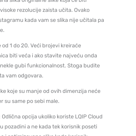
visoke rezolucije zaista učita. Ovako
stagramu kada vam se slika nije učitala pa
e.
ke od 1 do 20. Veći brojevi kreiraće
anica biti veća i ako stavite najveću onda
onekle gubi funkcionalnost. Stoga budite
 šta vam odgovara.
ike koje su manje od ovih dimenzija neće
jer su same po sebi male.
: Odlična opcija ukoliko koriste LQIP Cloud
u pozadini a ne kada tek korisnik poseti