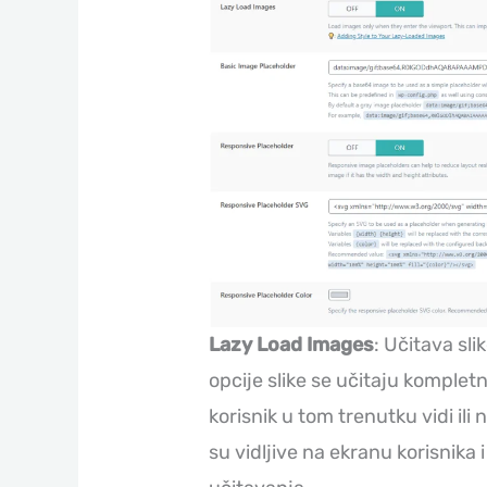
Lazy Load Images
: Učitava sl
opcije slike se učitaju kompletn
korisnik u tom trenutku vidi ili 
su vidljive na ekranu korisnika