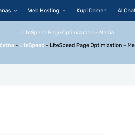
Danas
Web Hosting
Kupi Domen
AI Cha
LiteSpeed Page Optimization – Media
četna
-
LiteSpeed
-
LiteSpeed Page Optimization – Me