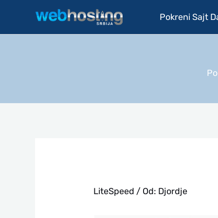
Pređi
Pokreni Sajt 
na
sadržaj
Po
LiteSpeed
/ Od:
Djordje