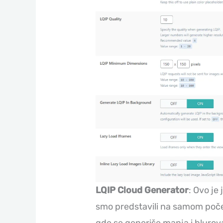
LQIP Cloud Generator
: Ovo je
smo predstavili na samom počet
gde se generiše manja i blurovan