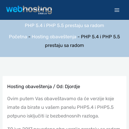
Pređi
na
sadržaj
PHP 5.4 i PHP 5.5 prestaju sa radom
Početna
-
Hosting obaveštenja
-
PHP 5.4 i PHP 5.5
prestaju sa radom
Hosting obaveštenja
/ Od:
Djordje
Ovim putem Vas obaveštavamo da će verzije koje
imate da birate u vašem panelu PHP5.4 i PHP5.5
potpuno isključiti iz bezbednosnih razloga.