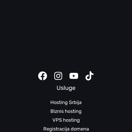
WordPress pomoć
LiteSpeed
cPanel pomoć
SEO pomoć
Domen pomoć
Bezbednosni saveti
Klijent panel
Sajt kreator uputstva
Usluge
Hosting Srbija
Biznis hosting
VPS hosting
Registracija domena