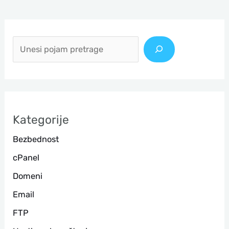
П
р
е
т
р
а
Kategorije
г
Bezbednost
а
cPanel
Domeni
Email
FTP