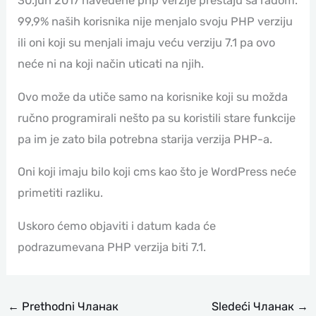
30.jun 2017 navedene php verzije prestaju sa radom.
99,9% naših korisnika nije menjalo svoju PHP verziju
ili oni koji su menjali imaju veću verziju 7.1 pa ovo
neće ni na koji način uticati na njih.
Ovo može da utiče samo na korisnike koji su možda
ručno programirali nešto pa su koristili stare funkcije
pa im je zato bila potrebna starija verzija PHP-a.
Oni koji imaju bilo koji cms kao što je WordPress neće
primetiti razliku.
Uskoro ćemo objaviti i datum kada će
podrazumevana PHP verzija biti 7.1.
←
Prethodni Чланак
Sledeći Чланак
→