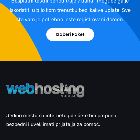
Besplatni testni period traje 7 dana i moguće ga je
iskoristiti u bilo kom trenutku bez ikakve uplate. Sve
što vam je potrebno jeste registrovani domen.
Izaberi Paket
Jedino mesto na internetu gde ćete biti potpuno
bezbedni i uvek imati prijatelja za pomoć.