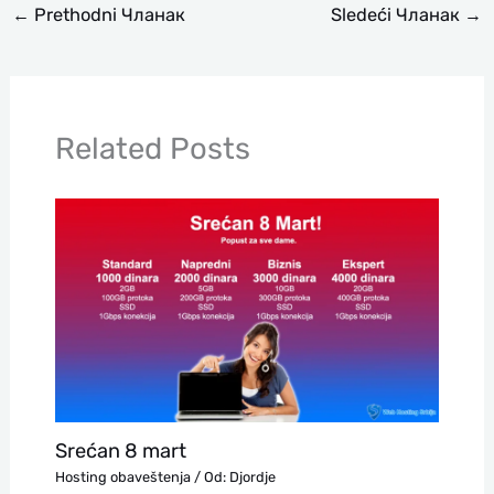
←
Prethodni Чланак
Sledeći Чланак
→
Related Posts
Srećan 8 mart
Hosting obaveštenja
/ Od:
Djordje