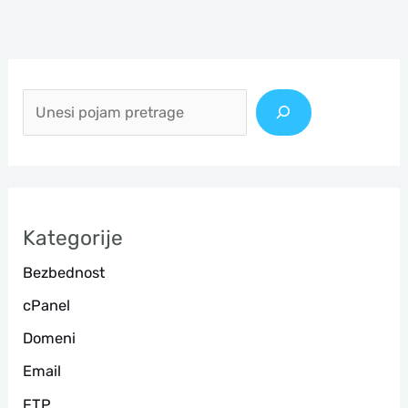
П
р
е
т
р
а
Kategorije
г
Bezbednost
а
cPanel
Domeni
Email
FTP