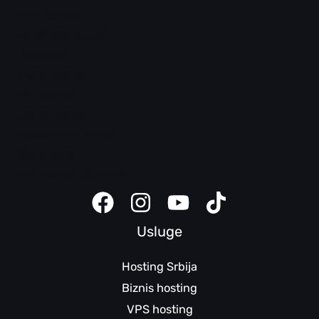
Email pomoć
WordPress pomoć
LiteSpeed
cPanel pomoć
SEO pomoć
Domen pomoć
Bezbednosni saveti
Klijent panel
Sajt kreator uputstva
Usluge
Hosting Srbija
Biznis hosting
VPS hosting