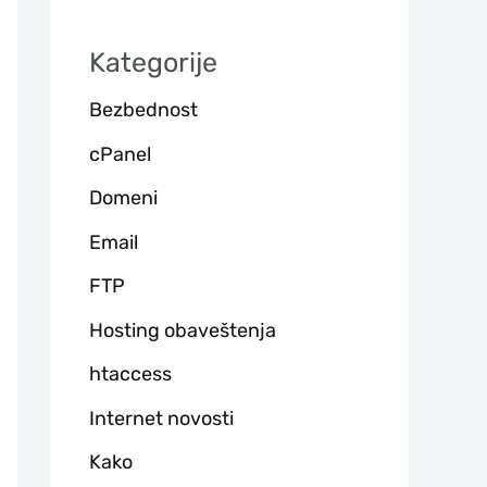
а
Kategorije
г
Bezbednost
а
cPanel
Domeni
Email
FTP
Hosting obaveštenja
htaccess
Internet novosti
Kako