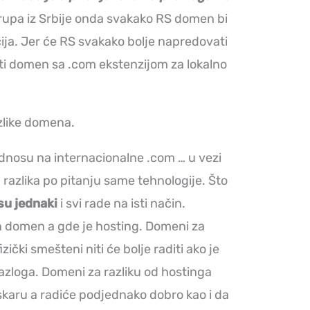
grupa iz Srbije onda svakako RS domen bi
ja. Jer će RS svakako bolje napredovati
ti domen sa .com ekstenzijom za lokalno
zlike domena.
nosu na internacionalne .com … u vezi
 razlika po pitanju same tehnologije. Što
su jednaki
i svi rade na isti način.
en domen a gde je hosting. Domeni za
zički smešteni niti će bolje raditi ako je
razloga. Domeni za razliku od hostinga
skaru a radiće podjednako dobro kao i da