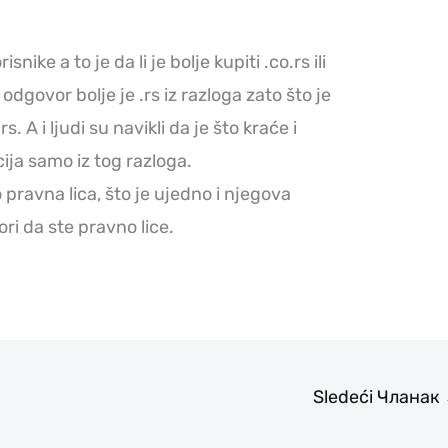
nike a to je da li je bolje kupiti .co.rs ili
dgovor bolje je .rs iz razloga zato što je
rs. A i ljudi su navikli da je što kraće i
cija samo iz tog razloga.
pravna lica, što je ujedno i njegova
ri da ste pravno lice.
Sledeći Чланак