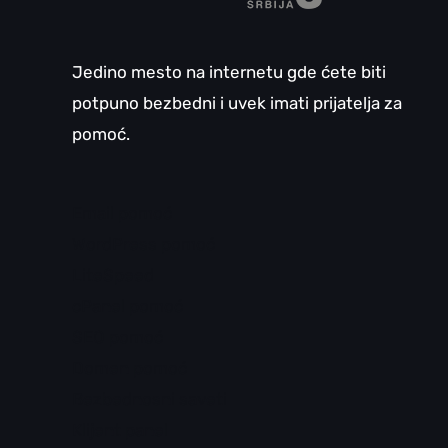
Jedino mesto na internetu gde ćete biti
potpuno bezbedni i uvek imati prijatelja za
pomoć.
Email pomoć
WordPress pomoć
LiteSpeed
cPanel pomoć
SEO pomoć
Domen pomoć
Bezbednosni saveti
Klijent panel