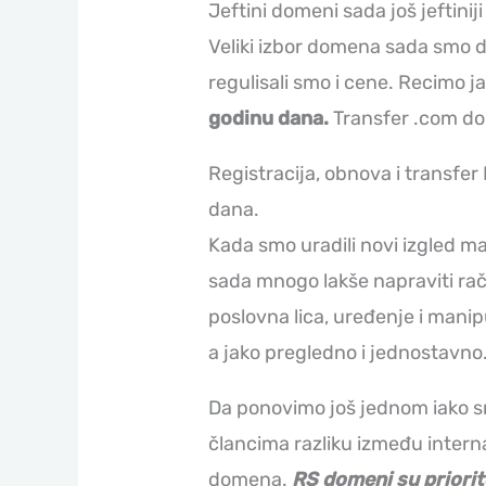
Jeftini domeni sada još jeftiniji
Veliki izbor domena sada smo 
regulisali smo i cene. Recimo j
godinu dana.
Transfer .com d
Registracija, obnova i transfe
dana.
Kada smo uradili novi izgled ma
sada mnogo lakše napraviti raču
poslovna lica, uređenje i mani
a jako pregledno i jednostavno
Da ponovimo još jednom iako s
člancima razliku između interna
domena.
RS domeni su priorite