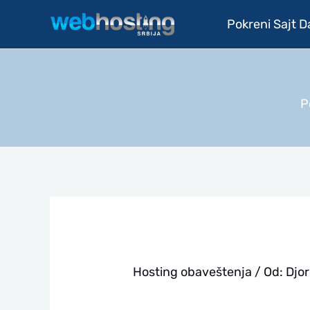
Pređi
Pokreni Sajt 
na
sadržaj
P
Hosting obaveštenja
/ Od:
Djor