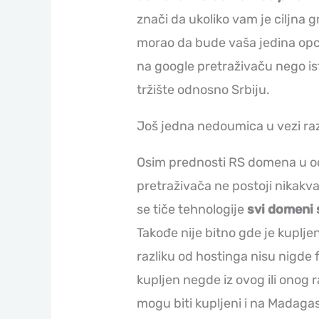
znači da ukoliko vam je ciljna 
morao da bude vaša jedina opci
na google pretraživaču nego is
tržište odnosno Srbiju.
Još jedna nedoumica u vezi ra
Osim prednosti RS domena u od
pretraživača ne postoji nikakva
se tiče tehnologije
svi domeni 
Takođe nije bitno gde je kuplj
razliku od hostinga nisu nigde fi
kupljen negde iz ovog ili onog 
mogu biti kupljeni i na Madaga