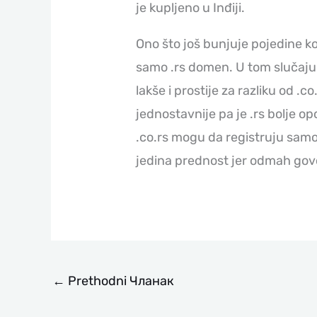
je kupljeno u Inđiji.
Ono što još bunjuje pojedine koris
samo .rs domen. U tom slučaju o
lakše i prostije za razliku od .co.
jednostavnije pa je .rs bolje op
.co.rs mogu da registruju samo 
jedina prednost jer odmah govo
←
Prethodni Чланак