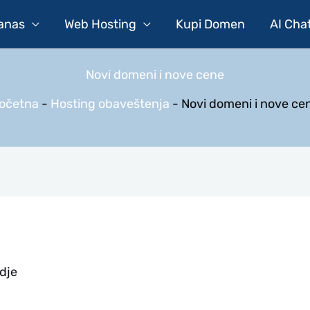
Danas
Web Hosting
Kupi Domen
AI Cha
Novi domeni i nove cene
očetna
-
Hosting obaveštenja
-
Novi domeni i nove ce
dje