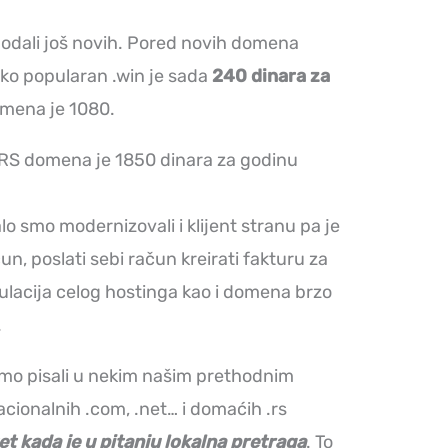
dodali još novih. Pored novih domena
ako popularan .win je sada
240 dinara za
omena je 1080.
r RS domena je 1850 dinara za godinu
lo smo modernizovali i klijent stranu pa je
n, poslati sebi račun kreirati fakturu za
pulacija celog hostinga kao i domena brzo
.
mo pisali u nekim našim prethodnim
cionalnih .com, .net… i domaćih .rs
t kada je u pitanju lokalna pretraga
. To