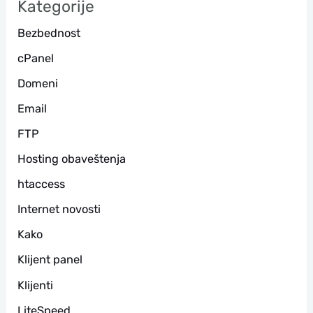
Kategorije
г
Bezbednost
а
cPanel
Domeni
Email
FTP
Hosting obaveštenja
htaccess
Internet novosti
Kako
Klijent panel
Klijenti
LiteSpeed