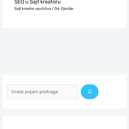
SEO u Sajt kreatoru
Sajt kreator uputstva
/ Od:
Djordje
П
р
е
т
р
а