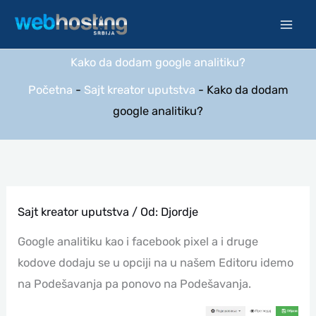
Pređi
na
sadržaj
Kako da dodam google analitiku?
Početna
-
Sajt kreator uputstva
-
Kako da dodam
google analitiku?
Sajt kreator uputstva
/ Od:
Djordje
Google analitiku kao i facebook pixel a i druge
kodove dodaju se u opciji na u našem Editoru idemo
na Podešavanja pa ponovo na Podešavanja.