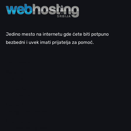
Jedino mesto na internetu gde ćete biti potpuno
bezbedni i uvek imati prijatelja za pomoć.
Email pomoć
WordPress pomoć
LiteSpeed
cPanel pomoć
SEO pomoć
Domen pomoć
Bezbednosni saveti
Klijent panel
Sajt kreator uputstva