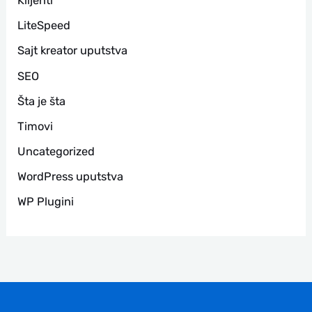
Klijenti
LiteSpeed
Sajt kreator uputstva
SEO
Šta je šta
Timovi
Uncategorized
WordPress uputstva
WP Plugini