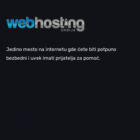
Jedino mesto na internetu gde ćete biti potpuno
bezbedni i uvek imati prijatelja za pomoć.
Email pomoć
WordPress pomoć
LiteSpeed
cPanel pomoć
SEO pomoć
Domen pomoć
Bezbednosni saveti