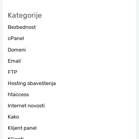
а
Kategorije
г
Bezbednost
а
cPanel
Domeni
Email
FTP
Hosting obaveštenja
htaccess
Internet novosti
Kako
Klijent panel