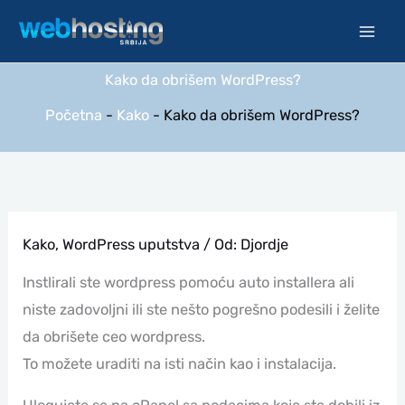
Pređi
na
sadržaj
Kako da obrišem WordPress?
Početna
-
Kako
-
Kako da obrišem WordPress?
Kako
,
WordPress uputstva
/ Od:
Djordje
Instlirali ste wordpress pomoću auto installera ali
niste zadovoljni ili ste nešto pogrešno podesili i želite
da obrišete ceo wordpress.
To možete uraditi na isti način kao i instalacija.