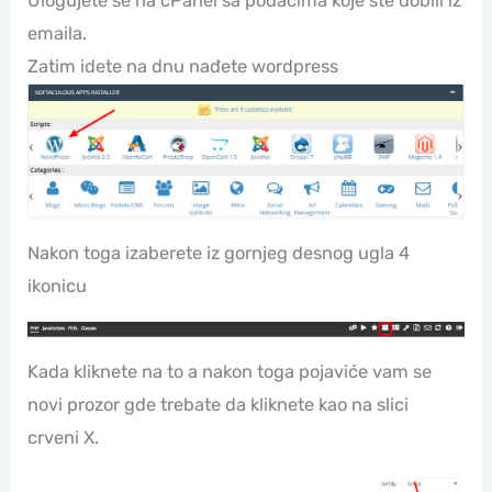
Ulogujete se na cPanel sa podacima koje ste dobili iz
emaila.
Zatim idete na dnu nađete wordpress
Nakon toga izaberete iz gornjeg desnog ugla 4
ikonicu
Kada kliknete na to a nakon toga pojaviće vam se
novi prozor gde trebate da kliknete kao na slici
crveni X.