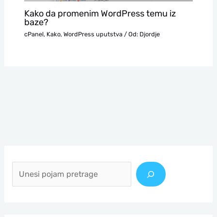
Kako da promenim WordPress temu iz
baze?
cPanel
,
Kako
,
WordPress uputstva
/ Od:
Djordje
П
р
е
т
р