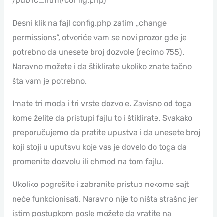
/public_html/config.php)
Desni klik na fajl config.php zatim „change
permissions“, otvoriće vam se novi prozor gde je
potrebno da unesete broj dozvole (recimo 755).
Naravno možete i da štiklirate ukoliko znate tačno
šta vam je potrebno.
Imate tri moda i tri vrste dozvole. Zavisno od toga
kome želite da pristupi fajlu to i štiklirate. Svakako
preporučujemo da pratite upustva i da unesete broj
koji stoji u uputsvu koje vas je dovelo do toga da
promenite dozvolu ili chmod na tom fajlu.
Ukoliko pogrešite i zabranite pristup nekome sajt
neće funkcionisati. Naravno nije to ništa strašno jer
istim postupkom posle možete da vratite na