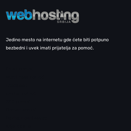
Jedino mesto na internetu gde ćete biti potpuno
bezbedni i uvek imati prijatelja za pomoć.
Email pomoć
WordPress pomoć
LiteSpeed
cPanel pomoć
SEO pomoć
Domen pomoć
Bezbednosni saveti
Klijent panel