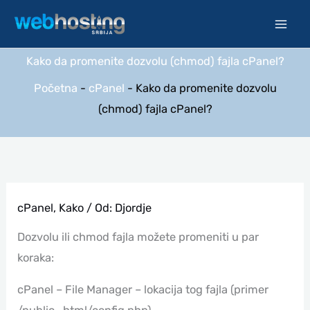
Pređi
na
sadržaj
Kako da promenite dozvolu (chmod) fajla cPanel?
Početna
-
cPanel
-
Kako da promenite dozvolu
(chmod) fajla cPanel?
cPanel
,
Kako
/ Od:
Djordje
Dozvolu ili chmod fajla možete promeniti u par
koraka:
cPanel – File Manager – lokacija tog fajla (primer