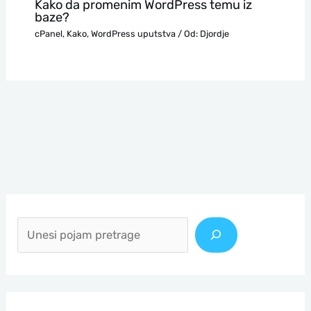
Kako da promenim WordPress temu iz
baze?
cPanel
,
Kako
,
WordPress uputstva
/ Od:
Djordje
П
р
е
т
р