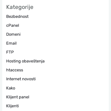
а
Kategorije
г
Bezbednost
а
cPanel
Domeni
Email
FTP
Hosting obaveštenja
htaccess
Internet novosti
Kako
Klijent panel
Klijenti