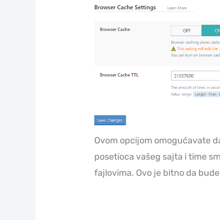
Ovom opcijom omogućavate da s
posetioca vašeg sajta i time sm
fajlovima. Ovo je bitno da bud