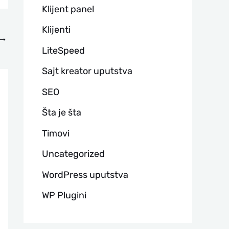
Klijent panel
Klijenti
→
LiteSpeed
Sajt kreator uputstva
SEO
Šta je šta
Timovi
Uncategorized
WordPress uputstva
WP Plugini