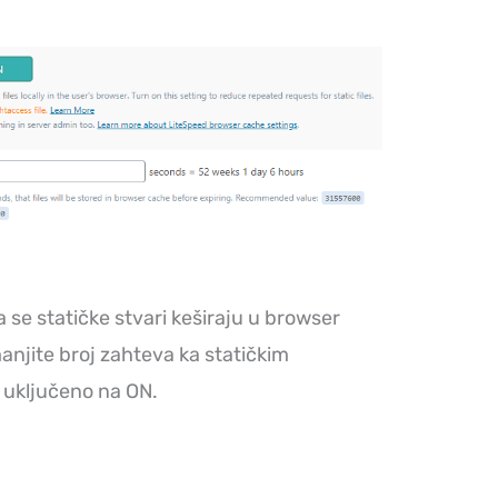
e statičke stvari keširaju u browser
anjite broj zahteva ka statičkim
e uključeno na ON.