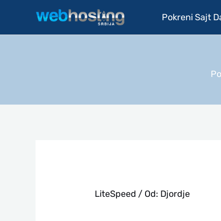
Pređi
Pokreni Sajt 
na
sadržaj
Po
LiteSpeed
/ Od:
Djordje