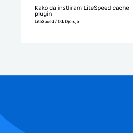
Kako da instliram LiteSpeed cache
plugin
LiteSpeed
/ Od:
Djordje