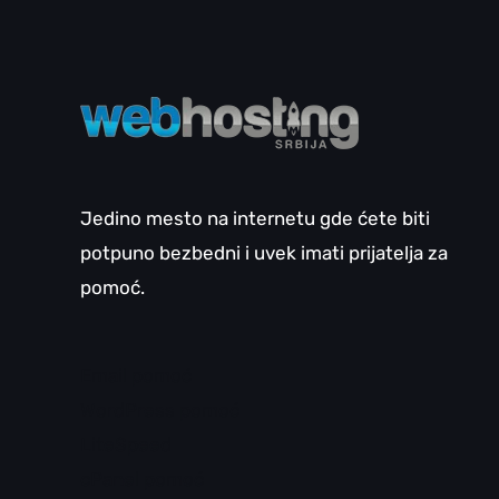
Jedino mesto na internetu gde ćete biti
potpuno bezbedni i uvek imati prijatelja za
pomoć.
Email pomoć
WordPress pomoć
LiteSpeed
cPanel pomoć