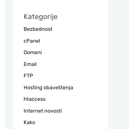
а
Kategorije
г
Bezbednost
а
cPanel
Domeni
Email
FTP
Hosting obaveštenja
htaccess
Internet novosti
Kako