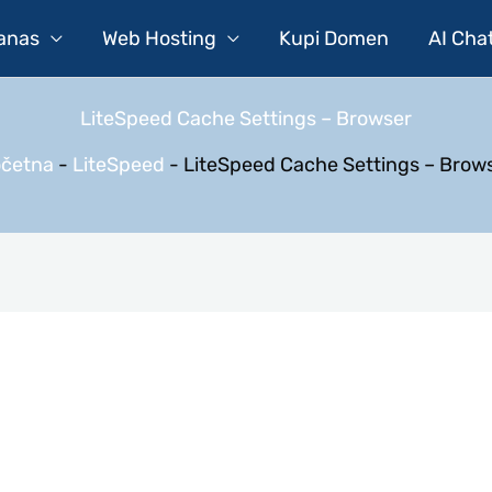
Danas
Web Hosting
Kupi Domen
AI Cha
LiteSpeed Cache Settings – Browser
četna
-
LiteSpeed
-
LiteSpeed Cache Settings – Brow