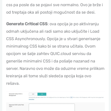
css pa posle da se pojavi sve normalno. Ovo je brže i
od treptaja oka ali postoji mogućnost da se desi.
Generate Critical CSS
: ova opcija je po aktiviranju
odmah uključena ali radi samo ako uključite i Load
CSS Asynchronously. Opcija je u stvari generisanje
minimalnog CSS kako bi se strana učitala. Ovom
opcijom se šalje zahtev QUIC.cloud servisu da
generiše minimalni CSS i da pošalje nazanad na
server. Naravno ovo može da oduzme vreme prilikom
kreiranja ali tome služi sledeća opcija koja ovo
rešava.