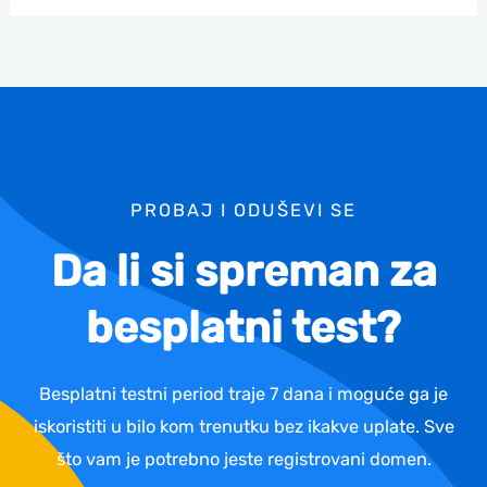
PROBAJ I ODUŠEVI SE
Da li si spreman za
besplatni test?
Besplatni testni period traje 7 dana i moguće ga je
iskoristiti u bilo kom trenutku bez ikakve uplate. Sve
što vam je potrebno jeste registrovani domen.