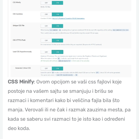
CSS Minify
: Ovom opcijom se vaši css fajlovi koje
postoje na vašem sajtu se smanjuju i brišu se
razmaci i komentari kako bi veličina fajla bila što
manja. Verovali ili ne čak i razmak zauzima mesta, pa
kada se saberu svi razmaci to je isto kao i određeni
deo koda.