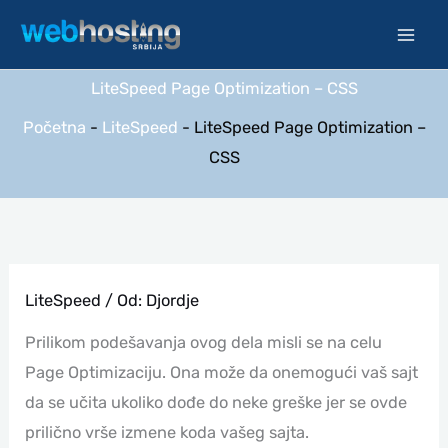
Pređi
na
sadržaj
LiteSpeed Page Optimization – CSS
Početna
-
LiteSpeed
-
LiteSpeed Page Optimization –
CSS
LiteSpeed
/ Od:
Djordje
Prilikom podešavanja ovog dela misli se na celu
Page Optimizaciju. Ona može da onemogući vaš sajt
da se učita ukoliko dođe do neke greške jer se ovde
prilično vrše izmene koda vašeg sajta.