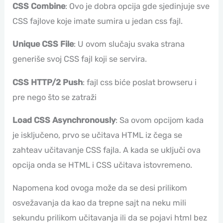
CSS Combine
: Ovo je dobra opcija gde sjedinjuje sve
CSS fajlove koje imate sumira u jedan css fajl.
Unique CSS File
: U ovom slučaju svaka strana
generiše svoj CSS fajl koji se servira.
CSS HTTP/2 Push
: fajl css biće poslat browseru i
pre nego što se zatraži
Load CSS Asynchronously
: Sa ovom opcijom kada
je isključeno, prvo se učitava HTML iz čega se
zahteav učitavanje CSS fajla. A kada se uključi ova
opcija onda se HTML i CSS učitava istovremeno.
Napomena kod ovoga može da se desi prilikom
osvežavanja da kao da trepne sajt na neku mili
sekundu prilikom učitavanja ili da se pojavi html bez