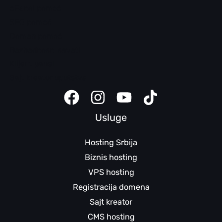
cPanel pomoć
SEO pomoć
Domen pomoć
Bezbednosni saveti
Klijent panel
Sajt kreator uputstva
Usluge
Hosting Srbija
Biznis hosting
VPS hosting
Registracija domena
Sajt kreator
CMS hosting