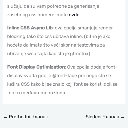
slučaju da su vam potrebne za generisanje
zasebnog css primere imate
ovde
.
Inline CSS Async Lib
: ova opcija smanjuje render
blocking tako što css učitava inline. (bitno je ako
hoćete da imate što veći skor na testovima za
ubrzanje web sajta kao što je gtmetrix).
Font Display Optimization
: Ova opcija dodaje font-
display svuda gde je @font-face pre nego što se
kešira CSS kako bi se znalo koji font se koristi dok se
font u međuvremeno skida.
←
Prethodni Чланак
Sledeći Чланак
→