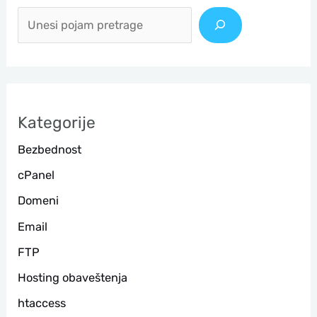
р
е
т
р
а
Kategorije
г
Bezbednost
а
cPanel
Domeni
Email
FTP
Hosting obaveštenja
htaccess