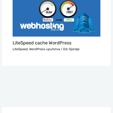
LiteSpeed cache WordPress
LiteSpeed
,
WordPress uputstva
/ Od:
Djordje
П