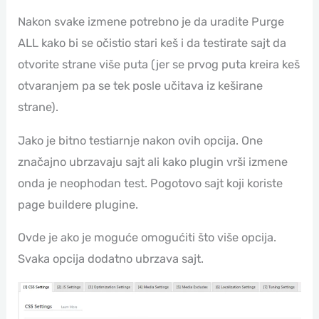
Nakon svake izmene potrebno je da uradite Purge
ALL kako bi se očistio stari keš i da testirate sajt da
otvorite strane više puta (jer se prvog puta kreira keš
otvaranjem pa se tek posle učitava iz keširane
strane).
Jako je bitno testiarnje nakon ovih opcija. One
značajno ubrzavaju sajt ali kako plugin vrši izmene
onda je neophodan test. Pogotovo sajt koji koriste
page buildere plugine.
Ovde je ako je moguće omogućiti što više opcija.
Svaka opcija dodatno ubrzava sajt.