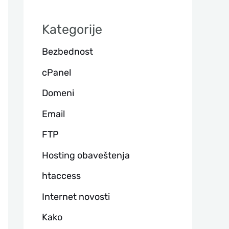
а
Kategorije
г
Bezbednost
а
cPanel
Domeni
Email
FTP
Hosting obaveštenja
htaccess
Internet novosti
Kako