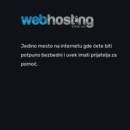
Jedino mesto na internetu gde ćete biti
potpuno bezbedni i uvek imati prijatelja za
pomoć.
Email pomoć
WordPress pomoć
LiteSpeed
cPanel pomoć
SEO pomoć