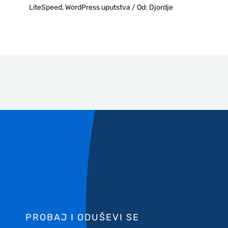
LiteSpeed
,
WordPress uputstva
/ Od:
Djordje
PROBAJ I ODUŠEVI SE