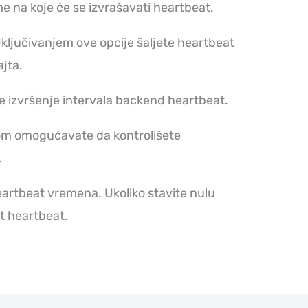
me na koje će se izvrašavati heartbeat.
Uključivanjem ove opcije šaljete heartbeat
jta.
e izvršenje intervala backend heartbeat.
om omogućavate da kontrolišete
.
eartbeat vremena. Ukoliko stavite nulu
t heartbeat.