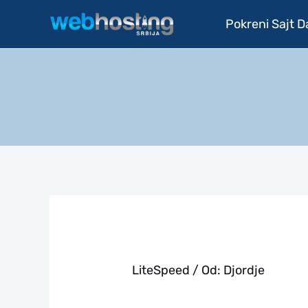
Pređi
Pokreni Sajt 
na
sadržaj
LiteSpeed
/ Od:
Djordje