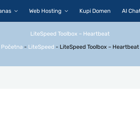
Danas
Web Hosting
Kupi Domen
AI Cha
LiteSpeed Toolbox – Heartbeat
Početna
-
LiteSpeed
-
LiteSpeed Toolbox – Heartbeat