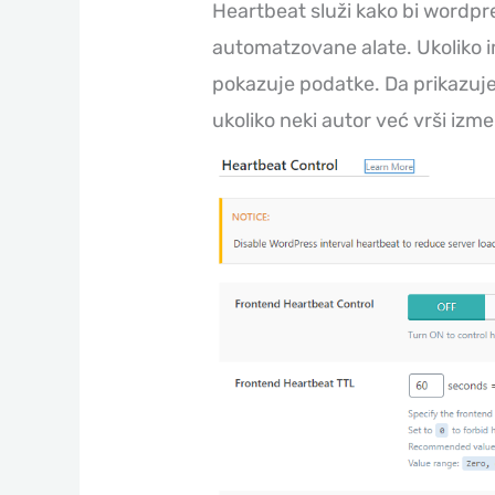
Heartbeat služi kako bi wordp
automatzovane alate. Ukoliko 
pokazuje podatke. Da prikazuj
ukoliko neki autor već vrši izm