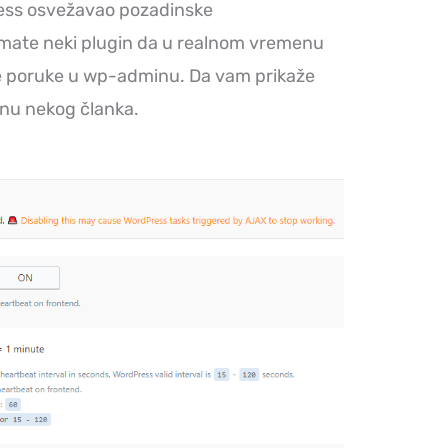
ress osvežavao pozadinske
imate neki plugin da u realnom vremenu
e poruke u wp-adminu. Da vam prikaže
enu nekog članka.