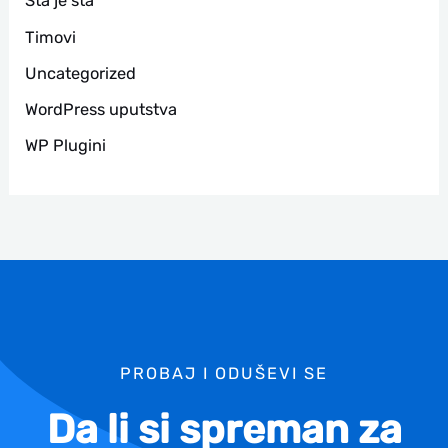
Šta je šta
Timovi
Uncategorized
WordPress uputstva
WP Plugini
PROBAJ I ODUŠEVI SE
Da li si spreman za