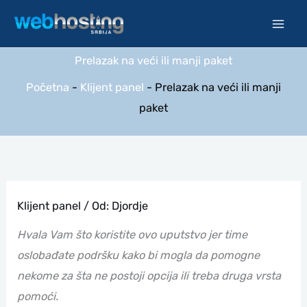
Pređi
na
sadržaj
Prelazak na veći ili manji paket
Početna
-
Klijent panel
-
Prelazak na veći ili manji
paket
Klijent panel
/ Od:
Djordje
Hvala Vam što koristite ovo uputstvo jer time
oslobađate podršku kako bi mogla da pomogne
nekome za šta ne postoji opcija ili treba druga vrsta
pomoći.