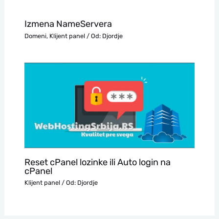
Izmena NameServera
Domeni
,
Klijent panel
/ Od:
Djordje
Reset cPanel lozinke ili Auto login na
cPanel
Klijent panel
/ Od:
Djordje