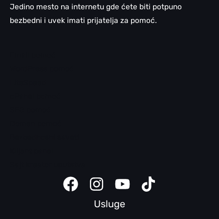
Jedino mesto na internetu gde ćete biti potpuno
bezbedni i uvek imati prijatelja za pomoć.
Email pomoć
WordPress pomoć
LiteSpeed
cPanel pomoć
SEO pomoć
Domen pomoć
Bezbednosni saveti
Klijent panel
Sajt kreator uputstva
Usluge