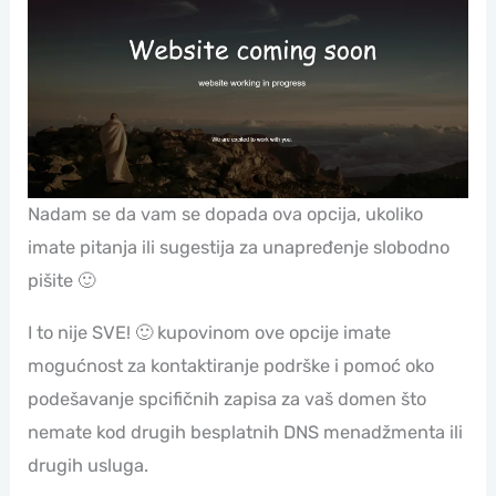
Nadam se da vam se dopada ova opcija, ukoliko
imate pitanja ili sugestija za unapređenje slobodno
pišite 🙂
I to nije SVE! 🙂 kupovinom ove opcije imate
mogućnost za kontaktiranje podrške i pomoć oko
podešavanje spcifičnih zapisa za vaš domen što
nemate kod drugih besplatnih DNS menadžmenta ili
drugih usluga.