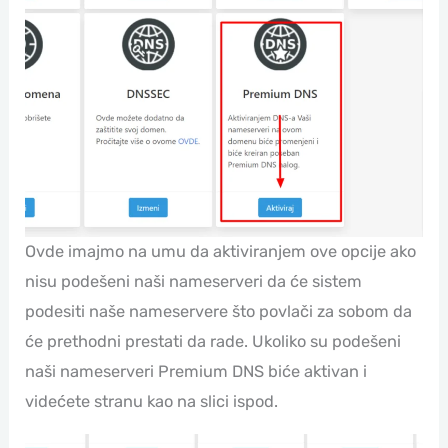
Ovde imajmo na umu da aktiviranjem ove opcije ako
nisu podešeni naši nameserveri da će sistem
podesiti naše nameservere što povlači za sobom da
će prethodni prestati da rade. Ukoliko su podešeni
naši nameserveri Premium DNS biće aktivan i
videćete stranu kao na slici ispod.