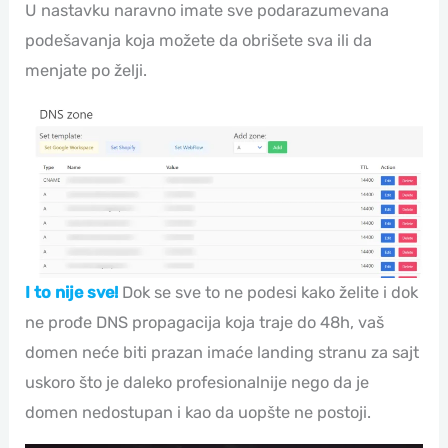
U nastavku naravno imate sve podarazumevana
podešavanja koja možete da obrišete sva ili da
menjate po želji.
I to nije sve!
Dok se sve to ne podesi kako želite i dok
ne prođe DNS propagacija koja traje do 48h, vaš
domen neće biti prazan imaće landing stranu za sajt
uskoro što je daleko profesionalnije nego da je
domen nedostupan i kao da uopšte ne postoji.