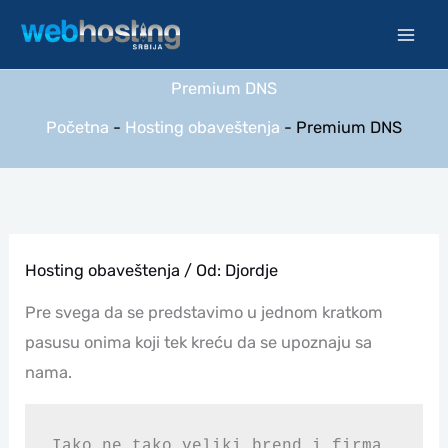
Pređi
na
sadržaj
Premium DNS
Početna
-
Hosting obaveštenja
-
Premium DNS
Hosting obaveštenja
/ Od:
Djordje
Pre svega da se predstavimo u jednom kratkom
pasusu onima koji tek kreću da se upoznaju sa
nama.
Iako ne tako veliki brend i firma 