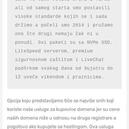
ali od samog starta smo postavili 
visoke standarde kojih se i sada 
držimo a počeli smo 2014 i pružamo 
ono što drugi nemaju čak ni u 
ponudi. Svi paketi su sa NVMe SSD, 
LiteSpeed serverom, premium 
sigurnosnom zaštitom i LiveChat 
podšrkom svakog dana od 9ujutru do 
12 uveče vikendom i praznicima. 
Opcija koju predstavljamo tiče se najviše onih koji
koriste naše usluge za kupovine domena jer su cene
naših domena niže u odnosu na druge registrare a
pogotovo ako kupujete sa hostingom. Ova usluga