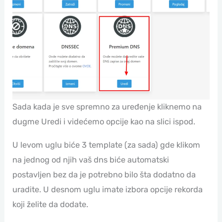
Sada kada je sve spremno za uređenje kliknemo na
dugme Uredi i videćemo opcije kao na slici ispod.
U levom uglu biće 3 template (za sada) gde klikom
na jednog od njih vaš dns biće automatski
postavljen bez da je potrebno bilo šta dodatno da
uradite. U desnom uglu imate izbora opcije rekorda
koji želite da dodate.