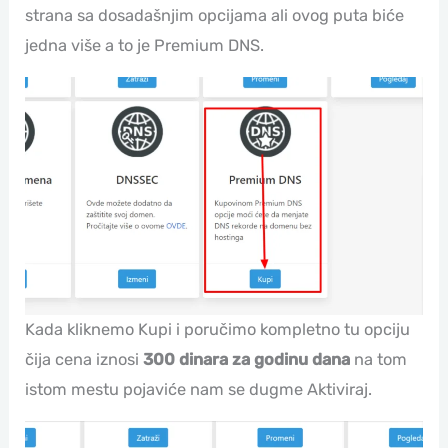
strana sa dosadašnjim opcijama ali ovog puta biće
jedna više a to je Premium DNS.
Kada kliknemo Kupi i poručimo kompletno tu opciju
čija cena iznosi
300 dinara za godinu dana
na tom
istom mestu pojaviće nam se dugme Aktiviraj.