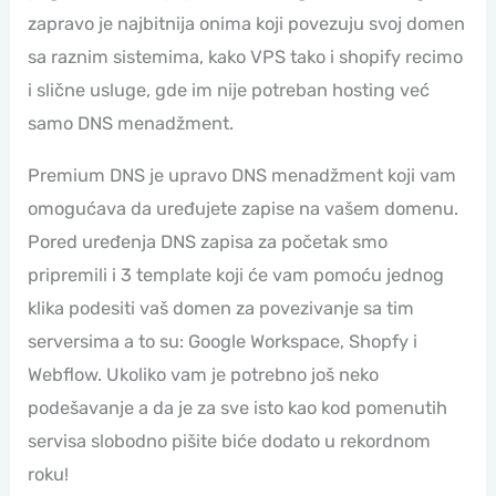
zapravo je najbitnija onima koji povezuju svoj domen
sa raznim sistemima, kako VPS tako i shopify recimo
i slične usluge, gde im nije potreban hosting već
samo DNS menadžment.
Premium DNS je upravo DNS menadžment koji vam
omogućava da uređujete zapise na vašem domenu.
Pored uređenja DNS zapisa za početak smo
pripremili i 3 template koji će vam pomoću jednog
klika podesiti vaš domen za povezivanje sa tim
serversima a to su: Google Workspace, Shopfy i
Webflow. Ukoliko vam je potrebno još neko
podešavanje a da je za sve isto kao kod pomenutih
servisa slobodno pišite biće dodato u rekordnom
roku!