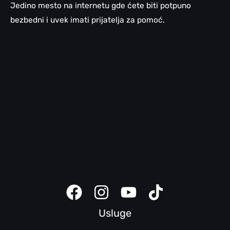
Jedino mesto na internetu gde ćete biti potpuno
bezbedni i uvek imati prijatelja za pomoć.
Email pomoć
WordPress pomoć
LiteSpeed
cPanel pomoć
SEO pomoć
Domen pomoć
Bezbednosni saveti
Klijent panel
Sajt kreator uputstva
Usluge