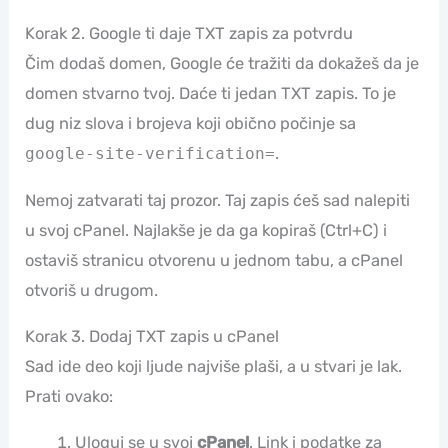
Korak 2. Google ti daje TXT zapis za potvrdu
Čim dodaš domen, Google će tražiti da dokažeš da je
domen stvarno tvoj. Daće ti jedan TXT zapis. To je
dug niz slova i brojeva koji obično počinje sa
google-site-verification=
.
Nemoj zatvarati taj prozor. Taj zapis ćeš sad nalepiti
u svoj cPanel. Najlakše je da ga kopiraš (Ctrl+C) i
ostaviš stranicu otvorenu u jednom tabu, a cPanel
otvoriš u drugom.
Korak 3. Dodaj TXT zapis u cPanel
Sad ide deo koji ljude najviše plaši, a u stvari je lak.
Prati ovako:
Uloguj se u svoj
cPanel
. Link i podatke za