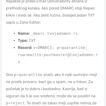
Najlakše je preko Email Deliverability ekrana iz
prethodnog koraka. Ako pored DMARC stoji Repair,
klikni i sredi se. Ako želiš ručno, dodaješ jedan TXT
zapis u Zone Editor:
Name:
_dmarc.tvojadomen.rs.
Type:
TXT
Record:
v=DMARC1; p=quarantine;
rua=mailto:postmaster@tvojadomen.r
s
Ono
p=quarantine
znači: ako ti neki sumnjivi mejl
ne prođe proveru, baci ga u spam, ne u inbox. Za
početak je to dobro i bezbedno. Kasnije, kad si
siguran da ti je sve sređeno, može da se pooštri na
p=reject
. To znači da takav mejl uopšte nemoj da