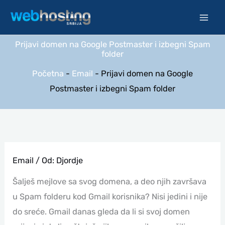
Pređi
na
sadržaj
Prijavi domen na Google Postmaster i izbegni Spam
folder
Početna
-
Email
-
Prijavi domen na Google
Postmaster i izbegni Spam folder
Email
/ Od:
Djordje
Šalješ mejlove sa svog domena, a deo njih završava
u Spam folderu kod Gmail korisnika? Nisi jedini i nije
do sreće. Gmail danas gleda da li si svoj domen