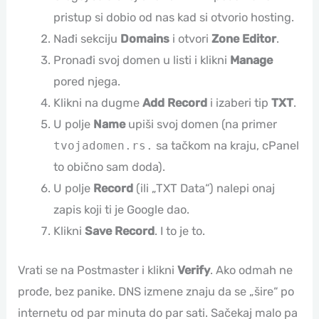
pristup si dobio od nas kad si otvorio hosting.
Nađi sekciju
Domains
i otvori
Zone Editor
.
Pronađi svoj domen u listi i klikni
Manage
pored njega.
Klikni na dugme
Add Record
i izaberi tip
TXT
.
U polje
Name
upiši svoj domen (na primer
tvojadomen.rs.
sa tačkom na kraju, cPanel
to obično sam doda).
U polje
Record
(ili „TXT Data“) nalepi onaj
zapis koji ti je Google dao.
Klikni
Save Record
. I to je to.
Vrati se na Postmaster i klikni
Verify
. Ako odmah ne
prođe, bez panike. DNS izmene znaju da se „šire“ po
internetu od par minuta do par sati. Sačekaj malo pa