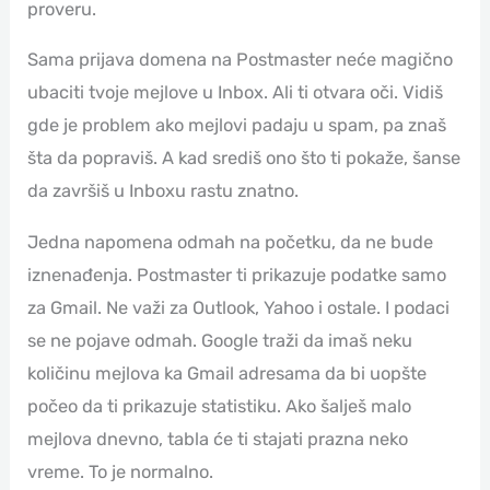
proveru.
Sama prijava domena na Postmaster neće magično
ubaciti tvoje mejlove u Inbox. Ali ti otvara oči. Vidiš
gde je problem ako mejlovi padaju u spam, pa znaš
šta da popraviš. A kad središ ono što ti pokaže, šanse
da završiš u Inboxu rastu znatno.
Jedna napomena odmah na početku, da ne bude
iznenađenja. Postmaster ti prikazuje podatke samo
za Gmail. Ne važi za Outlook, Yahoo i ostale. I podaci
se ne pojave odmah. Google traži da imaš neku
količinu mejlova ka Gmail adresama da bi uopšte
počeo da ti prikazuje statistiku. Ako šalješ malo
mejlova dnevno, tabla će ti stajati prazna neko
vreme. To je normalno.