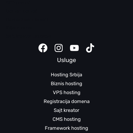
SEO pomoć
Domen pomoć
Bezbednosni saveti
Klijent panel
Sajt kreator uputstva
Usluge
Hosting Srbija
Biznis hosting
VPS hosting
Registracija domena
Sajt kreator
CMS hosting
Framework hosting