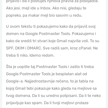
prijavio i da li poštuješ njihova pravila za pošiljaoce.
Ako jesi, mejl ide u Inbox. Ako nisi, gledaju te
popreko, pa makar mejl bio sasvim u redu.
U ovom tekstu ti pokazujemo kako da prijaviš svoj
domen na Google Postmaster Tools. Pokazujemo i
kako da središ tri stvari koje Gmail najviše voli. To su
SPF, DKIM i DMARC. Sve radiš sam, kroz cPanel. Ne
treba ti niko. Idemo redom.
Šta je uopšte taj Postmaster Tools i zašto ti treba
Google Postmaster Tools je besplatan alat od
Google-a. Najjednostavnije rečeno, to je tabla na
kojoj Gmail tebi pokazuje kako gleda na mejlove sa
tvog domena. Da li su uredno potpisani. Da li te neko
prijavljuje kao spam. Da li tvoji mejlovi prolaze