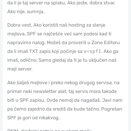
da li je taj server na spisku. Ako jeste, dobra stvar.
Ako nije, sumnja.
Dobra vest. Ako koristiš naš hosting za slanje
mejlova, SPF se najčešće već sam podesi kad ti
napravimo nalog. Možeš da proveriš u Zone Editoru
da li imaš TXT zapis koji počinje sa
v=spf1
. Ako ga
imaš, odlično. Samo gledaj da ti je tu uključen naš
mejl server.
Ako šalješ mejlove i preko nekog drugog servisa, na
primer neki newsletter alat, taj servis mora takođe
biti u SPF zapisu. Ovde nemoj da nagađaš. Javi nam
pa ćemo zajedno da središ da bude tačno. Pogrešan
SPF je gori od nikakvog.