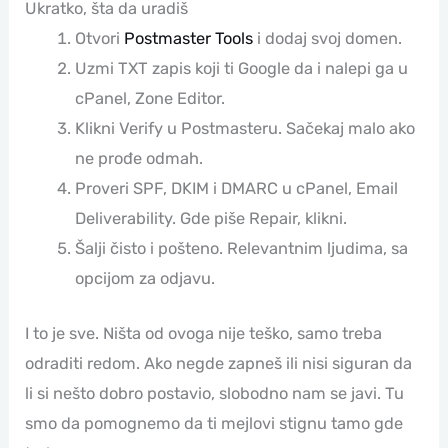
Ukratko, šta da uradiš
Otvori
Postmaster Tools
i dodaj svoj domen.
Uzmi TXT zapis koji ti Google da i nalepi ga u
cPanel, Zone Editor.
Klikni Verify u Postmasteru. Sačekaj malo ako
ne prođe odmah.
Proveri SPF, DKIM i DMARC u cPanel, Email
Deliverability. Gde piše Repair, klikni.
Šalji čisto i pošteno. Relevantnim ljudima, sa
opcijom za odjavu.
I to je sve. Ništa od ovoga nije teško, samo treba
odraditi redom. Ako negde zapneš ili nisi siguran da
li si nešto dobro postavio, slobodno nam se javi. Tu
smo da pomognemo da ti mejlovi stignu tamo gde