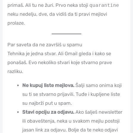
primaš. Ali tu ne žuri. Prvo neka stoji
quarantine
neku nedelju, dve, da vidiš da ti pravi mejlovi
prolaze.
Par saveta da ne završiš u spamu
Tehnika je jedna stvar. Ali Gmail gleda i kako se
ponašaš. Evo nekoliko stvari koje stvarno prave
razliku.
Ne kupuj liste mejlova.
Šalji samo onima koji
su ti se stvarno prijavili. Tuđe i kupljene liste
su najbrži put u spam.
Stavi opciju za odjavu.
Ako šalješ newsletter
ili obaveštenja, neka u svakom mejlu postoji
jasan link za odjavu. Bolje da te neko odjavi