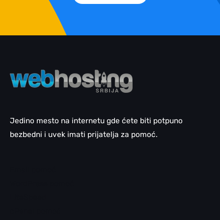
Jedino mesto na internetu gde ćete biti potpuno
bezbedni i uvek imati prijatelja za pomoć.
Email pomoć
WordPress pomoć
LiteSpeed
cPanel pomoć