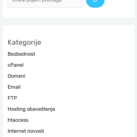
е
т
р
а
Kategorije
г
Bezbednost
а
cPanel
Domeni
Email
FTP
Hosting obaveštenja
htaccess
Internet novosti