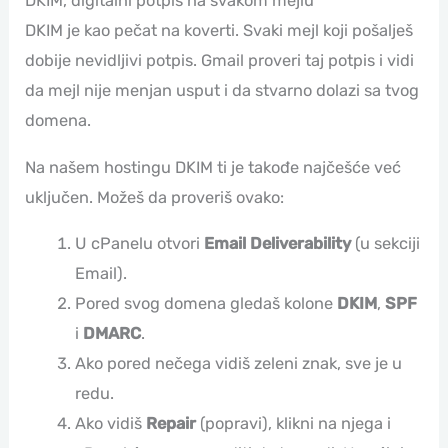
DKIM, digitalni potpis na svakom mejlu
DKIM je kao pečat na koverti. Svaki mejl koji pošalješ
dobije nevidljivi potpis. Gmail proveri taj potpis i vidi
da mejl nije menjan usput i da stvarno dolazi sa tvog
domena.
Na našem hostingu DKIM ti je takođe najčešće već
uključen. Možeš da proveriš ovako:
U cPanelu otvori
Email Deliverability
(u sekciji
Email).
Pored svog domena gledaš kolone
DKIM
,
SPF
i
DMARC
.
Ako pored nečega vidiš zeleni znak, sve je u
redu.
Ako vidiš
Repair
(popravi), klikni na njega i