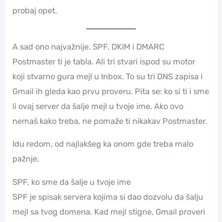
probaj opet.
A sad ono najvažnije. SPF, DKIM i DMARC
Postmaster ti je tabla. Ali tri stvari ispod su motor
koji stvarno gura mejl u Inbox. To su tri DNS zapisa i
Gmail ih gleda kao prvu proveru. Pita se: ko si ti i sme
li ovaj server da šalje mejl u tvoje ime. Ako ovo
nemaš kako treba, ne pomaže ti nikakav Postmaster.
Idu redom, od najlakšeg ka onom gde treba malo
pažnje.
SPF, ko sme da šalje u tvoje ime
SPF je spisak servera kojima si dao dozvolu da šalju
mejl sa tvog domena. Kad mejl stigne, Gmail proveri