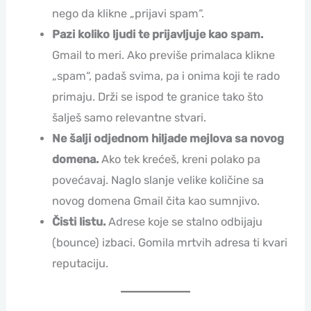
nego da klikne „prijavi spam“.
Pazi koliko ljudi te prijavljuje kao spam.
Gmail to meri. Ako previše primalaca klikne
„spam“, padaš svima, pa i onima koji te rado
primaju. Drži se ispod te granice tako što
šalješ samo relevantne stvari.
Ne šalji odjednom hiljade mejlova sa novog
domena.
Ako tek krećeš, kreni polako pa
povećavaj. Naglo slanje velike količine sa
novog domena Gmail čita kao sumnjivo.
Čisti listu.
Adrese koje se stalno odbijaju
(bounce) izbaci. Gomila mrtvih adresa ti kvari
reputaciju.