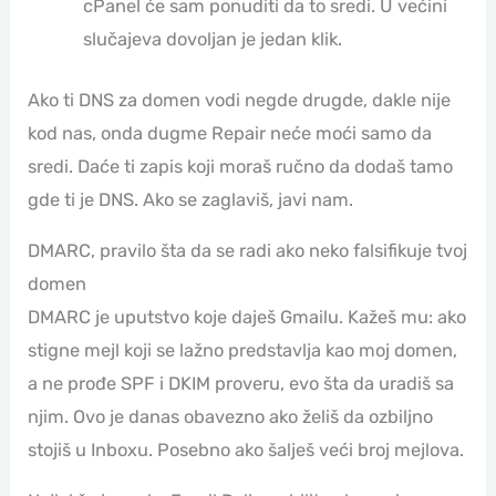
cPanel će sam ponuditi da to sredi. U većini
slučajeva dovoljan je jedan klik.
Ako ti DNS za domen vodi negde drugde, dakle nije
kod nas, onda dugme Repair neće moći samo da
sredi. Daće ti zapis koji moraš ručno da dodaš tamo
gde ti je DNS. Ako se zaglaviš, javi nam.
DMARC, pravilo šta da se radi ako neko falsifikuje tvoj
domen
DMARC je uputstvo koje daješ Gmailu. Kažeš mu: ako
stigne mejl koji se lažno predstavlja kao moj domen,
a ne prođe SPF i DKIM proveru, evo šta da uradiš sa
njim. Ovo je danas obavezno ako želiš da ozbiljno
stojiš u Inboxu. Posebno ako šalješ veći broj mejlova.