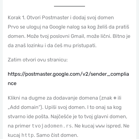
Korak 1. Otvori Postmaster i dodaj svoj domen
Prvo se uloguj na Google nalog sa kog želiš da pratiš
domen. Može tvoj poslovni Gmail, može lični. Bitno je
da znaš lozinku i da ćeš mu pristupati.
Zatim otvori ovu stranicu:
https://postmaster.google.com/v2/sender_complia
nce
Klikni na dugme za dodavanje domena (znak
+
ili
„Add domain“). Upiši svoj domen. I to onaj sa kog
stvarno ide pošta. Najčešće je to tvoj glavni domen,
na primer
tvojadomen.rs
. Ne kucaj
www
ispred. Ne
kucaj
http
. Samo čist domen.