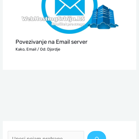
Povezivanje na Email server
Kako
,
Email
/ Od:
Djordje
П
р