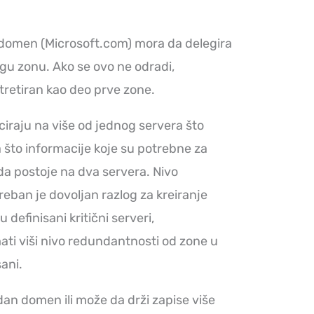
 domen (Microsoft.com) mora da delegira
u zonu. Ako se ovo ne odradi,
tretiran kao deo prve zone.
ciraju na više od jednog servera što
 što informacije koje su potrebne za
da postoje na dva servera. Nivo
eban je dovoljan razlog za kreiranje
definisani kritični serveri,
ati viši nivo redundantnosti od zone u
sani.
dan domen ili može da drži zapise više