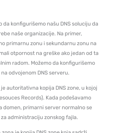
mo da konfigurišemo našu DNS soluciju da
rebe naše organizacije. Na primer,
mo primarnu zonu i sekundarnu zonu na
imali otpornost na greške ako jedan od ta
alnim radom. Možemo da konfigurišemo
a na odvojenom DNS serveru.
je autoritativna kopija DNS zone, u kojoj
 (Resouces Records). Kada podešavamo
a domen, primarni server normalno se
 za administraciju zonskog fajla.
 zona je kopija DNS zone koja sadrži