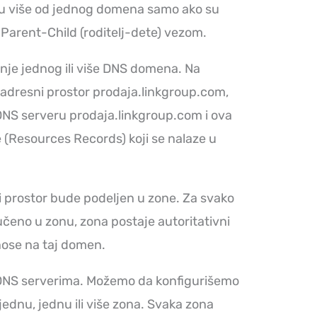
 više od jednog domena samo ako su
Parent-Child (roditelj-dete) vezom.
anje jednog ili više DNS domena. Na
dresni prostor prodaja.linkgroup.com,
NS serveru prodaja.linkgroup.com i ova
 (Resources Records) koji se nalaze u
 prostor bude podeljen u zone. Za svako
čeno u zonu, zona postaje autoritativni
dnose na taj domen.
a DNS serverima. Možemo da konfigurišemo
ednu, jednu ili više zona. Svaka zona