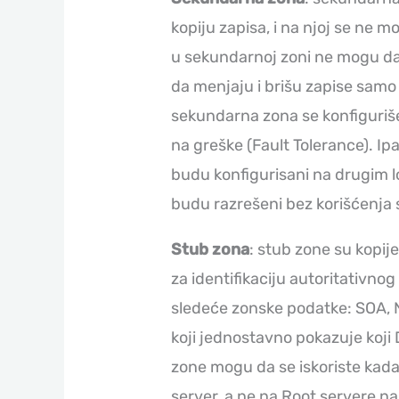
kopiju zapisa, i na njoj se ne m
u sekundarnoj zoni ne mogu da 
da menjaju i brišu zapise samo
sekundarna zona se konfiguriš
na greške (Fault Tolerance). I
budu konfigurisani na drugim l
budu razrešeni bez korišćenja 
Stub zona
: stub zone su kopij
za identifikaciju autoritativno
sledeće zonske podatke: SOA, N
koji jednostavno pokazuje koji 
zone mogu da se iskoriste kada
server, a ne na Root servere na