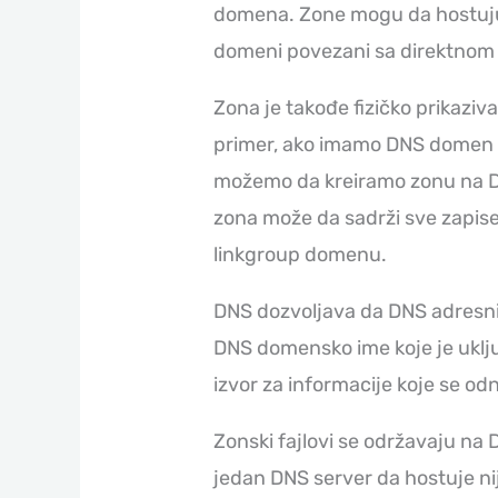
domena. Zone mogu da hostuju
domeni povezani sa direktnom 
Zona je takođe fizičko prikaziv
primer, ako imamo DNS domen a
možemo da kreiramo zonu na D
zona može da sadrži sve zapise
linkgroup domenu.
DNS dozvoljava da DNS adresni
DNS domensko ime koje je uklju
izvor za informacije koje se o
Zonski fajlovi se održavaju n
jedan DNS server da hostuje nij