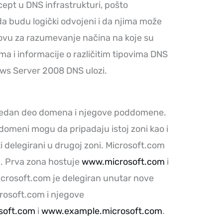
pt u DNS infrastrukturi, pošto
budu logički odvojeni i da njima može
snovu za razumevanje načina na koje su
 i informacije o različitim tipovima DNS
ws Server 2008 DNS ulozi.
 jedan deo domena i njegove poddomene.
ddomeni mogu da pripadaju istoj zoni kao i
iti delegirani u drugoj zoni. Microsoft.com
. Prva zona hostuje
www.microsoft.com
i
crosoft.com je delegiran unutar nove
rosoft.com i njegove
soft.com
i
www.example.microsoft.com
.