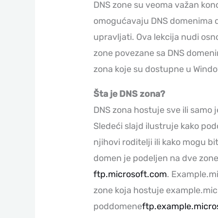
DNS zone su veoma važan konce
omogućavaju DNS domenima da 
upravljati. Ova lekcija nudi o
zone povezane sa DNS domenima
zona koje su dostupne u Windo
Šta je DNS zona?
DNS zona hostuje sve ili samo
Sledeći slajd ilustruje kako po
njihovi roditelji ili kako mogu b
domen je podeljen na dve zone
ftp.microsoft.com
. Example.mi
zone koja hostuje example.mic
poddomene
ftp.example.micro