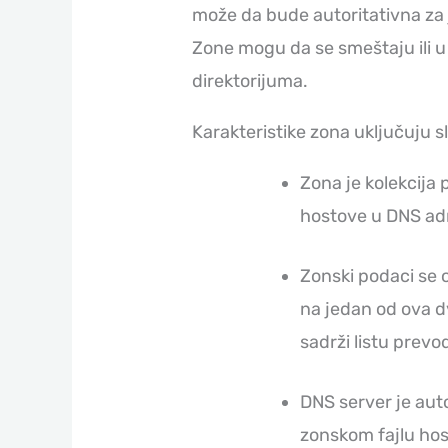
može da bude autoritativna za 
Zone mogu da se smeštaju ili u 
direktorijuma.
Karakteristike zona uključuju s
Zona je kolekcija 
hostove u DNS ad
Zonski podaci se 
na jedan od ova dv
sadrži listu prevo
DNS server je aut
zonskom fajlu hos