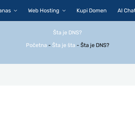
Danas
Web Hosting
Kupi Domen
AI Cha
Šta je DNS?
Početna
-
Šta je šta
-
Šta je DNS?