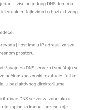
jedan ili više od jednog DNS domena.
tekstualnim fajlovima i u bazi aktivnog
ledeće:
prevoda (Host ime u IP adresu) za sve
resnom prostoru.
održavaju na DNS serveru i smeštaju se
a načina: kao zonski tekstualni fajl koji
da; u bazi aktivnog direktorijuma.
oritativan DNS server za zonu ako u
tuje zapise za imena i adrese koje