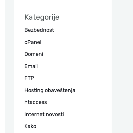
а
Kategorije
г
Bezbednost
а
cPanel
Domeni
Email
FTP
Hosting obaveštenja
htaccess
Internet novosti
Kako