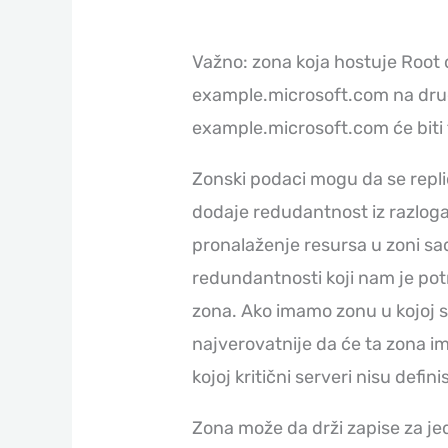
Važno: zona koja hostuje Root
example.microsoft.com na drug
example.microsoft.com će biti 
Zonski podaci mogu da se repli
dodaje redudantnost iz razloga
pronalaženje resursa u zoni sa
redundantnosti koji nam je potr
zona. Ako imamo zonu u kojoj su 
najverovatnije da će ta zona im
kojoj kritični serveri nisu defini
Zona može da drži zapise za je