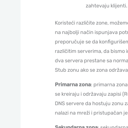
zahtevaju klijenti.
Koristeći različite zone, može
na najbolji način ispunjava pot
preporučuje se da konfiguriše
različitim serverima, da bismo 
dva servera prestane sa norm
Stub zonu ako se zona održav
Primarna zona
: primarna zona 
se kreiraju i održavaju zapisi
DNS servere da hostuju zonu z
nalazi na mreži i pristupačan je
Sekundarna zona
: sekundarna