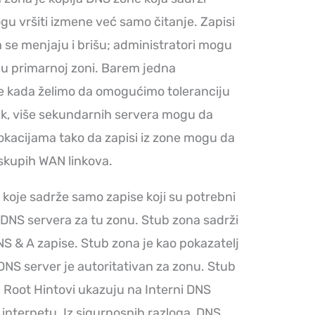
ogu vršiti izmene već samo čitanje. Zapisi
se menjaju i brišu; administratori mogu
 u primarnoj zoni. Barem jedna
e kada želimo da omogućimo toleranciju
pak, više sekundarnih servera mogu da
okacijama tako da zapisi iz zone mogu da
skupih WAN linkova.
e koje sadrže samo zapise koji su potrebni
g DNS servera za tu zonu. Stub zona sadrži
S & A zapise. Stub zona je kao pokazatelj
DNS server je autoritativan za zonu. Stub
 Root Hintovi ukazuju na Interni DNS
 internetu. Iz sigurnosnih razloga, DNS