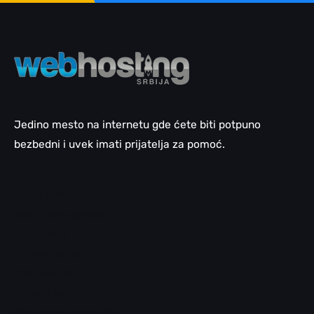
Jedino mesto na internetu gde ćete biti potpuno
bezbedni i uvek imati prijatelja za pomoć.
Email pomoć
WordPress pomoć
LiteSpeed
cPanel pomoć
SEO pomoć
Domen pomoć
Bezbednosni saveti