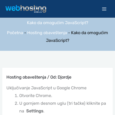
Pređi
na
sadržaj
Kako da omogućim JavaScript?
Početna
-
Hosting obaveštenja
-
Kako da omogućim
JavaScript?
Hosting obaveštenja
/ Od:
Djordje
Uključivanje JavaScript u Google Chrome
Otvorite Chrome.
U gornjem desnom uglu (tri tačke) kliknite pa
na
Settings
.