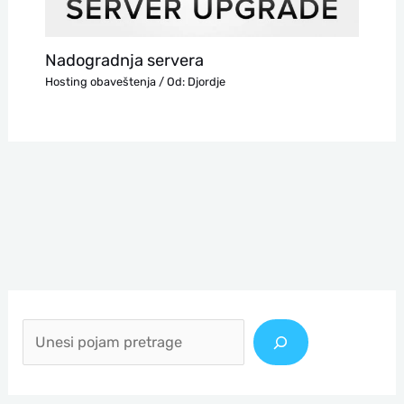
Nadogradnja servera
Hosting obaveštenja
/ Od:
Djordje
П
р
е
т