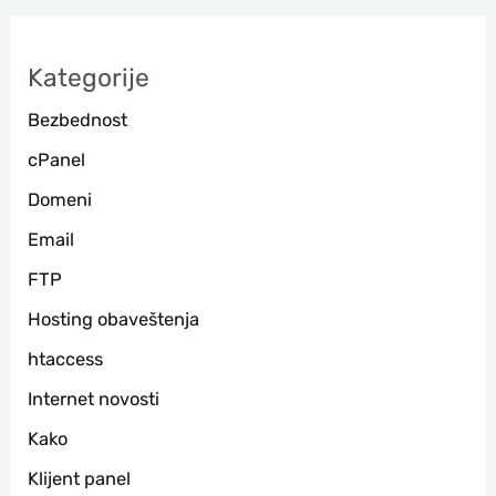
р
а
Kategorije
г
Bezbednost
а
cPanel
Domeni
Email
FTP
Hosting obaveštenja
htaccess
Internet novosti
Kako
Klijent panel