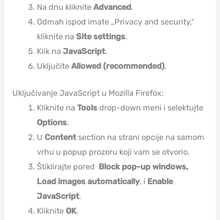
Na dnu kliknite
Advanced
.
Odmah ispod imate „Privacy and security,“
kliknite na
Site settings
.
Klik na
JavaScript
.
Uključite
Allowed (recommended)
.
Uključivanje JavaScript u Mozilla Firefox:
Kliknite na
Tools
drop-down meni i selektujte
Options
.
U
Content
section na strani opcije na samom
vrhu u popup prozoru koji vam se otvorio.
Štiklirajte pored
Block pop-up windows,
Load images automatically
, i
Enable
JavaScript
.
Kliknite
OK
.