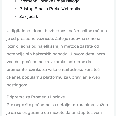
Promena Lozinke Email Naloga
Pristup Emailu Preko Webmaila
Zaključak
U digitalnom dobu, bezbednost vaših online računa
je od presudne važnosti. Zato je redovna izmena
lozinki jedna od najefikasnijih metoda zaštite od
potencijalnih hakerskih napada. U ovom detaljnom
vodiču, proći ćemo kroz korake potrebne da
promenite lozinku za vašu email adresu koristeći
cPanel, popularnu platformu za upravljanje web
hostingom.
Priprema za Promenu Lozinke
Pre nego što počnemo sa detaljnim koracima, važno
je da se osiguramo da možete da pristupite svom