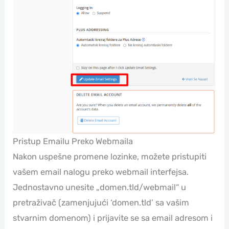
Pristup Emailu Preko Webmaila
Nakon uspešne promene lozinke, možete pristupiti
vašem email nalogu preko webmail interfejsa.
Jednostavno unesite „domen.tld/webmail“ u
pretraživač (zamenjujući ‘domen.tld’ sa vašim
stvarnim domenom) i prijavite se sa email adresom i