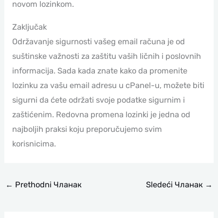
novom lozinkom.
Zaključak
Održavanje sigurnosti vašeg email računa je od
suštinske važnosti za zaštitu vaših ličnih i poslovnih
informacija. Sada kada znate kako da promenite
lozinku za vašu email adresu u cPanel-u, možete biti
sigurni da ćete održati svoje podatke sigurnim i
zaštićenim. Redovna promena lozinki je jedna od
najboljih praksi koju preporučujemo svim
korisnicima.
←
Prethodni Чланак
Sledeći Чланак
→