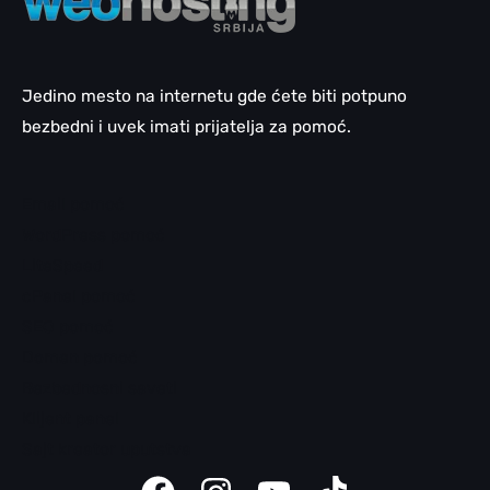
Jedino mesto na internetu gde ćete biti potpuno
bezbedni i uvek imati prijatelja za pomoć.
Email pomoć
WordPress pomoć
LiteSpeed
cPanel pomoć
SEO pomoć
Domen pomoć
Bezbednosni saveti
Klijent panel
Sajt kreator uputstva