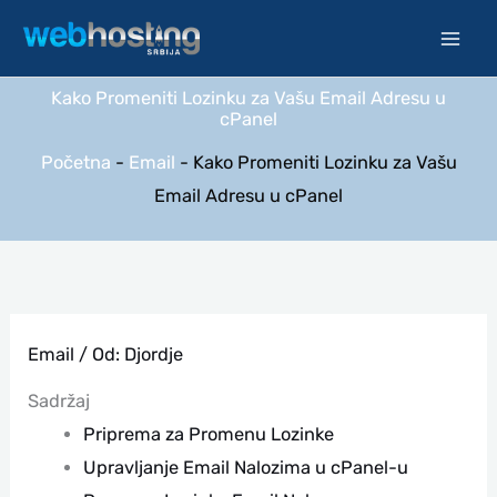
Pređi
na
sadržaj
Kako Promeniti Lozinku za Vašu Email Adresu u
cPanel
Početna
-
Email
-
Kako Promeniti Lozinku za Vašu
Email Adresu u cPanel
Email
/ Od:
Djordje
Sadržaj
Priprema za Promenu Lozinke
Upravljanje Email Nalozima u cPanel-u