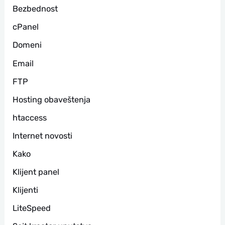
Bezbednost
а
cPanel
Domeni
Email
FTP
Hosting obaveštenja
htaccess
Internet novosti
Kako
Klijent panel
Klijenti
LiteSpeed