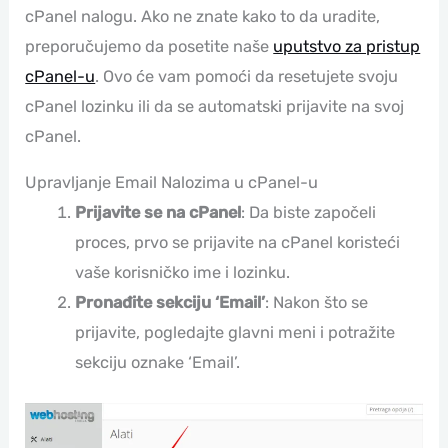
cPanel nalogu. Ako ne znate kako to da uradite,
preporučujemo da posetite naše
uputstvo za pristup
cPanel-u
. Ovo će vam pomoći da resetujete svoju
cPanel lozinku ili da se automatski prijavite na svoj
cPanel.
Upravljanje Email Nalozima u cPanel-u
Prijavite se na cPanel
: Da biste započeli
proces, prvo se prijavite na cPanel koristeći
vaše korisničko ime i lozinku.
Pronađite sekciju ‘Email’
: Nakon što se
prijavite, pogledajte glavni meni i potražite
sekciju oznake ‘Email’.