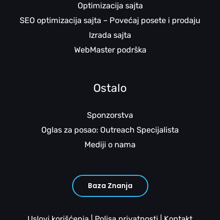
Optimizacija sajta
SEO optimizacija sajta – Povećaj posete i prodaju
Izrada sajta
WebMaster podrška
Ostalo
Sponzorstva
Oglas za posao: Outreach Specijalista
Mediji o nama
Baza Znanja
Uslovi korišćenja
|
Polisa privatnosti
|
Kontakt