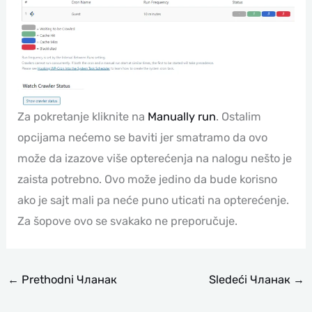
Za pokretanje kliknite na
Manually run
. Ostalim
opcijama nećemo se baviti jer smatramo da ovo
može da izazove više opterećenja na nalogu nešto je
zaista potrebno. Ovo može jedino da bude korisno
ako je sajt mali pa neće puno uticati na opterećenje.
Za šopove ovo se svakako ne preporučuje.
←
Prethodni Чланак
Sledeći Чланак
→