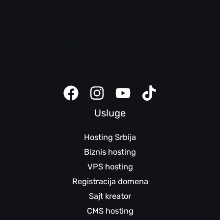
cPanel pomoć
SEO pomoć
Domen pomoć
Bezbednosni saveti
Klijent panel
Sajt kreator uputstva
Usluge
Hosting Srbija
Biznis hosting
VPS hosting
Registracija domena
Sajt kreator
CMS hosting