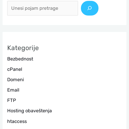
р
е
т
р
а
Kategorije
г
Bezbednost
а
cPanel
Domeni
Email
FTP
Hosting obaveštenja
htaccess