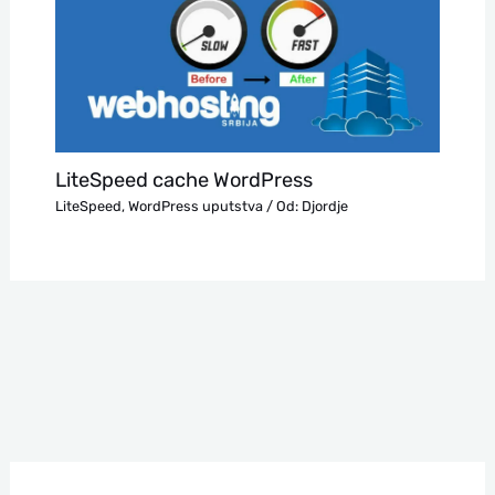
LiteSpeed cache WordPress
LiteSpeed
,
WordPress uputstva
/ Od:
Djordje
П