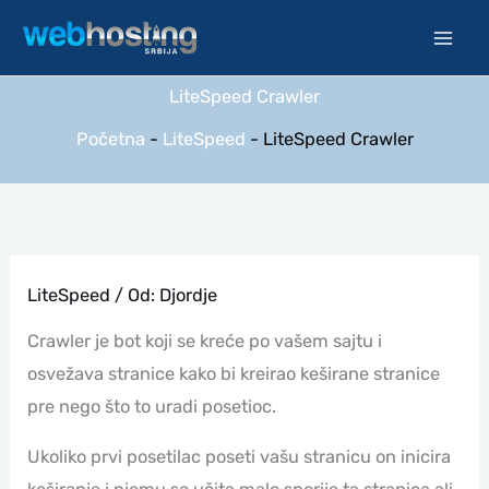
Pređi
na
sadržaj
LiteSpeed Crawler
Početna
-
LiteSpeed
-
LiteSpeed Crawler
LiteSpeed
/ Od:
Djordje
Crawler je bot koji se kreće po vašem sajtu i
osvežava stranice kako bi kreirao keširane stranice
pre nego što to uradi posetioc.
Ukoliko prvi posetilac poseti vašu stranicu on inicira