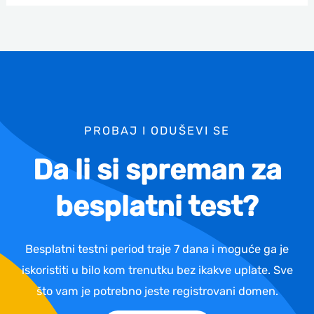
PROBAJ I ODUŠEVI SE
Da li si spreman za
besplatni test?
Besplatni testni period traje 7 dana i moguće ga je
iskoristiti u bilo kom trenutku bez ikakve uplate. Sve
što vam je potrebno jeste registrovani domen.