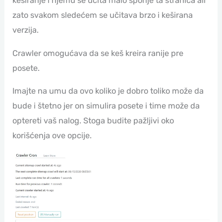
keširanje i njemu se učita malo sporije ta stranica ali
zato svakom sledećem se učitava brzo i keširana
verzija.
Crawler omogućava da se keš kreira ranije pre
posete.
Imajte na umu da ovo koliko je dobro toliko može da
bude i štetno jer on simulira posete i time može da
optereti vaš nalog. Stoga budite pažljivi oko
korišćenja ove opcije.