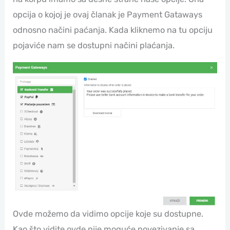
opcija o kojoj je ovaj članak je Payment Gataways
odnosno načini paćanja. Kada kliknemo na tu opciju
pojaviće nam se dostupni načini plaćanja.
Ovde možemo da vidimo opcije koje su dostupne.
Kao što vidite ovde nije moguće povezivanje sa