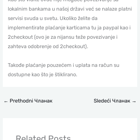
lokalnim bankama u našoj državi već se nalaze platni
servisi svuda u svetu. Ukoliko želite da
implementirate plaćanje karticama tu ja paypal kao i
2checkout (ovo je za nijansu teže povezivanje i
zahteva odobrenje od 2checkout).
Takođe plaćanje pouzećem i uplata na račun su
dostupne kao što je štiklirano.
←
Prethodni Чланак
Sledeći Чланак
→
Related Posts