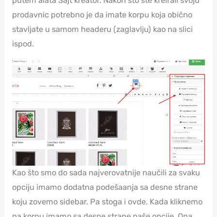
putem alata Sajt kreator. Nakon što ste kreirali svoju
prodavnic potrebno je da imate korpu koja obično
stavljate u samom headeru (zaglavlju) kao na slici
ispod.
Kao što smo do sada najverovatnije naučili za svaku
opciju imamo dodatna podešaanja sa desne strane
koju zovemo sidebar. Pa stoga i ovde. Kada kliknemo
na korpu imamo sa desne strane naše opcije. Ona