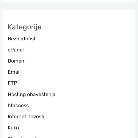
т
р
а
Kategorije
г
Bezbednost
а
cPanel
Domeni
Email
FTP
Hosting obaveštenja
htaccess
Internet novosti
Kako