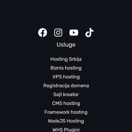
Bezbednosni saveti
Klijent panel
Sajt kreator uputstva
Usluge
Hosting Srbija
Biznis hosting
VPS hosting
Registracija domena
Sajt kreator
CMS hosting
Framework hosting
NodeJS Hosting
WHS Plugini