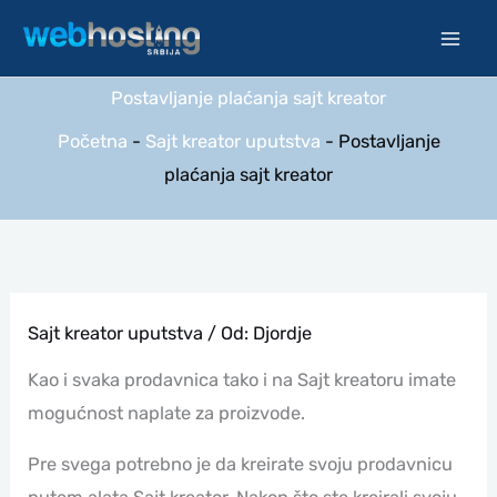
Pređi
na
sadržaj
Postavljanje plaćanja sajt kreator
Početna
-
Sajt kreator uputstva
-
Postavljanje
plaćanja sajt kreator
Sajt kreator uputstva
/ Od:
Djordje
Kao i svaka prodavnica tako i na Sajt kreatoru imate
mogućnost naplate za proizvode.
Pre svega potrebno je da kreirate svoju prodavnicu