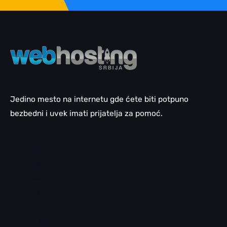
Jedino mesto na internetu gde ćete biti potpuno
bezbedni i uvek imati prijatelja za pomoć.
Email pomoć
WordPress pomoć
LiteSpeed
cPanel pomoć
SEO pomoć
Domen pomoć