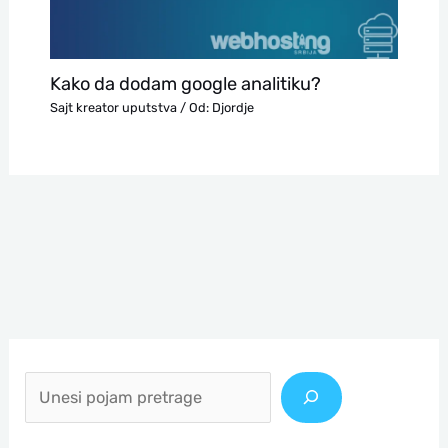
Kako da dodam google analitiku?
Sajt kreator uputstva
/ Od:
Djordje
П
р
е