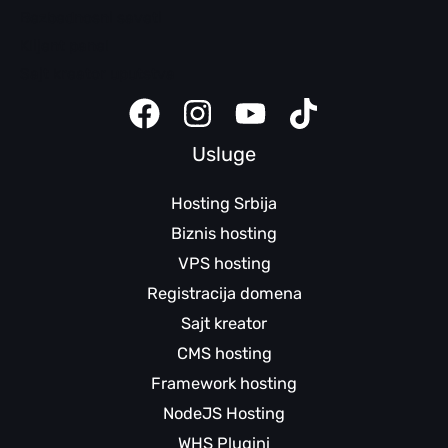
Bezbednosni saveti
Klijent panel
Sajt kreator uputstva
Usluge
Hosting Srbija
Biznis hosting
VPS hosting
Registracija domena
Sajt kreator
CMS hosting
Framework hosting
NodeJS Hosting
WHS Plugini