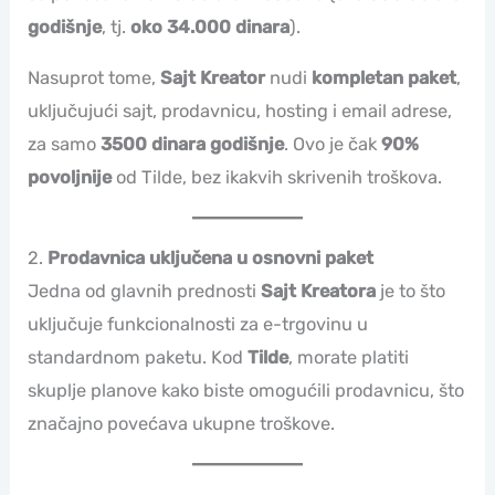
godišnje
, tj.
oko 34.000 dinara
).
Nasuprot tome,
Sajt Kreator
nudi
kompletan paket
,
uključujući sajt, prodavnicu, hosting i email adrese,
za samo
3500 dinara godišnje
. Ovo je čak
90%
povoljnije
od Tilde, bez ikakvih skrivenih troškova.
2.
Prodavnica uključena u osnovni paket
Jedna od glavnih prednosti
Sajt Kreatora
je to što
uključuje funkcionalnosti za e-trgovinu u
standardnom paketu. Kod
Tilde
, morate platiti
skuplje planove kako biste omogućili prodavnicu, što
značajno povećava ukupne troškove.