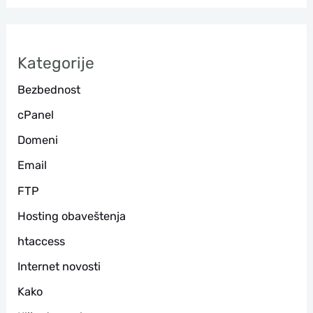
т
р
а
Kategorije
г
Bezbednost
а
cPanel
Domeni
Email
FTP
Hosting obaveštenja
htaccess
Internet novosti
Kako