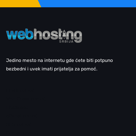
Jedino mesto na internetu gde ćete biti potpuno
bezbedni i uvek imati prijatelja za pomoć.
Email pomoć
WordPress pomoć
LiteSpeed
cPanel pomoć
SEO pomoć
Domen pomoć