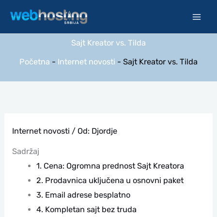
Pređi
na
sadržaj
Sajt Kreator vs. Tilda
Početna
-
Internet novosti
-
Sajt Kreator vs. Tilda
Internet novosti
/ Od:
Djordje
Sadržaj
1. Cena: Ogromna prednost Sajt Kreatora
2. Prodavnica uključena u osnovni paket
3. Email adrese besplatno
4. Kompletan sajt bez truda