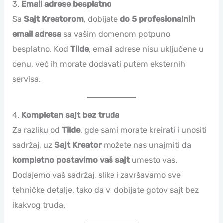
3.
Email adrese besplatno
Sa
Sajt Kreatorom
, dobijate
do 5 profesionalnih
email adresa
sa vašim domenom potpuno
besplatno. Kod
Tilde
, email adrese nisu uključene u
cenu, već ih morate dodavati putem eksternih
servisa.
4.
Kompletan sajt bez truda
Za razliku od
Tilde
, gde sami morate kreirati i unositi
sadržaj, uz
Sajt Kreator
možete nas unajmiti da
kompletno postavimo vaš sajt
umesto vas.
Dodajemo vaš sadržaj, slike i završavamo sve
tehničke detalje, tako da vi dobijate gotov sajt bez
ikakvog truda.