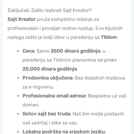
Zaključak: Zašto izabrati Sajt Kreator?
Sajt Kreator
pruža kompletno rešenje za
profesionalan i povoljan online nastup. Evo ključnih
razloga zašto je bolji izbor u poređenju sa
Tildom
:
Cena
: Samo
3500 dinara godišnje
, u
poređenju sa Tildinim planovima od preko
20.000 dinara godišnje
.
Prodavnica uključena
: Bez dodatnih troškova
za e-trgovinu.
Profesionalne email adrese
: Besplatno uz vaš
domen.
Gotov sajt bez truda
: Naš tim može postaviti
vaš sadržaj i slike za vas.
Lokalna podrška na srpskom jeziku
: