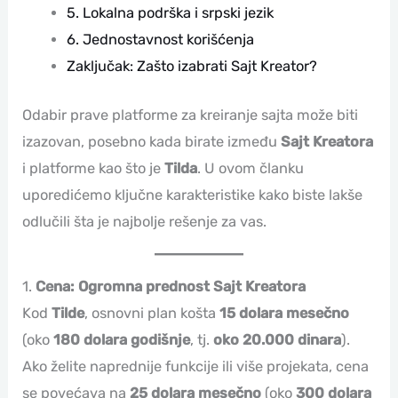
5. Lokalna podrška i srpski jezik
6. Jednostavnost korišćenja
Zaključak: Zašto izabrati Sajt Kreator?
Odabir prave platforme za kreiranje sajta može biti
izazovan, posebno kada birate između
Sajt Kreatora
i platforme kao što je
Tilda
. U ovom članku
uporedićemo ključne karakteristike kako biste lakše
odlučili šta je najbolje rešenje za vas.
1.
Cena: Ogromna prednost Sajt Kreatora
Kod
Tilde
, osnovni plan košta
15 dolara mesečno
(oko
180 dolara godišnje
, tj.
oko 20.000 dinara
).
Ako želite naprednije funkcije ili više projekata, cena
se povećava na
25 dolara mesečno
(oko
300 dolara