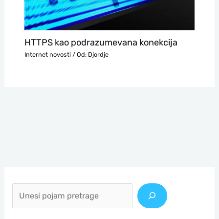
HTTPS kao podrazumevana konekcija
Internet novosti
/ Od:
Djordje
П
р
е