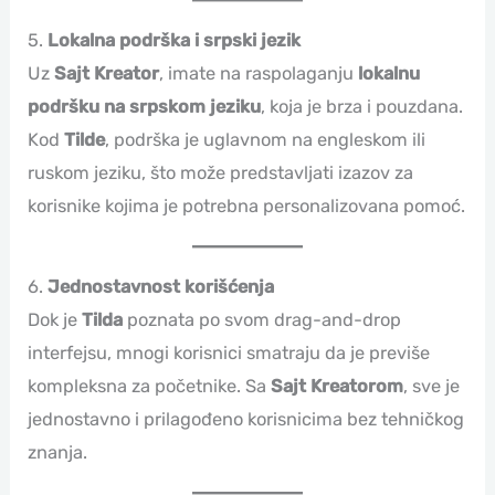
5.
Lokalna podrška i srpski jezik
Uz
Sajt Kreator
, imate na raspolaganju
lokalnu
podršku na srpskom jeziku
, koja je brza i pouzdana.
Kod
Tilde
, podrška je uglavnom na engleskom ili
ruskom jeziku, što može predstavljati izazov za
korisnike kojima je potrebna personalizovana pomoć.
6.
Jednostavnost korišćenja
Dok je
Tilda
poznata po svom drag-and-drop
interfejsu, mnogi korisnici smatraju da je previše
kompleksna za početnike. Sa
Sajt Kreatorom
, sve je
jednostavno i prilagođeno korisnicima bez tehničkog
znanja.