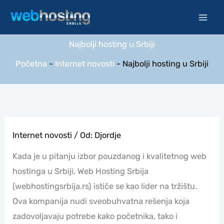
Pređi
na
sadržaj
Najbolji hosting u Srbiji
Početna
-
Internet novosti
-
Najbolji hosting u Srbiji
Internet novosti
/ Od:
Djordje
Kada je u pitanju izbor pouzdanog i kvalitetnog web
hostinga u Srbiji, Web Hosting Srbija
(webhostingsrbija.rs) ističe se kao lider na tržištu.
Ova kompanija nudi sveobuhvatna rešenja koja
zadovoljavaju potrebe kako početnika, tako i