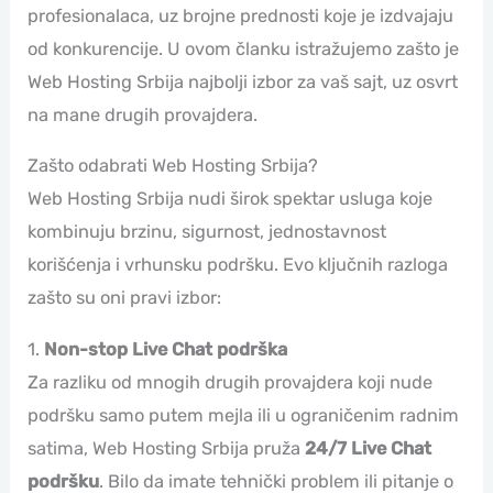
profesionalaca, uz brojne prednosti koje je izdvajaju
od konkurencije. U ovom članku istražujemo zašto je
Web Hosting Srbija najbolji izbor za vaš sajt, uz osvrt
na mane drugih provajdera.
Zašto odabrati Web Hosting Srbija?
Web Hosting Srbija nudi širok spektar usluga koje
kombinuju brzinu, sigurnost, jednostavnost
korišćenja i vrhunsku podršku. Evo ključnih razloga
zašto su oni pravi izbor:
1.
Non-stop Live Chat podrška
Za razliku od mnogih drugih provajdera koji nude
podršku samo putem mejla ili u ograničenim radnim
satima, Web Hosting Srbija pruža
24/7 Live Chat
podršku
. Bilo da imate tehnički problem ili pitanje o