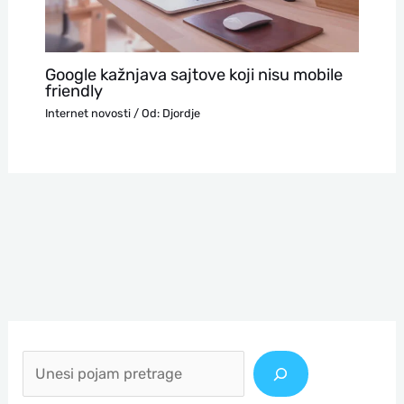
Google kažnjava sajtove koji nisu mobile
friendly
Internet novosti
/ Od:
Djordje
П
р
е