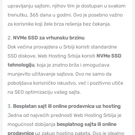
upravljanju sajtom, njihov tim je dostupan u svakom
trenutku, 365 dana u godini. Ovo je posebno važno
za korisnike koji žele brza rešenja bez čekanja.
2.
NVMe SSD za vrhunsku brzinu
Dok većina provajdera u Srbiji koristi standardne
SSD diskove, Web Hosting Srbija koristi
NVMe SSD
tehnologiju
, koja je znatno brža i omogućava
munjevito učitavanje sajtova. Ovo ne samo da
poboljšava korisničko iskustvo, već i pozitivno utiče
na SEO optimizaciju vašeg sajta.
3.
Besplatan sajt ili online prodavnica uz hosting
Jedna od najvećih prednosti Web Hosting Srbija je
mogućnost dobijanja
besplatnog sajta ili online
prodavnice
uz zakup hosting paketa. Ovo je idealno