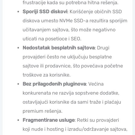
frustracije kada su potrebna hitna rešenja.
Sporiji SSD diskovi
: Korišćenje običnih SSD
diskova umesto NVMe SSD-a rezultira sporijim
učitavanjem sajtova, što može negativno
uticati na posetioce i SEO.
Nedostatak besplatnih sajtova
: Drugi
provajderi često ne uključuju besplatne
sajtove ili prodavnice, što povećava početne
troškove za korisnike.
Bez prilagođenih pluginova
: Većina
konkurenata ne razvija sopstvene dodatke,
ostavljajući korisnike da sami traže i plaćaju
premium rešenja.
Fragmentirane usluge
: Retki su provajderi
koji nude i hosting i izradu/održavanje sajtova,