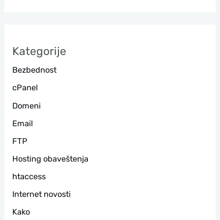
т
р
а
Kategorije
г
Bezbednost
а
cPanel
Domeni
Email
FTP
Hosting obaveštenja
htaccess
Internet novosti
Kako