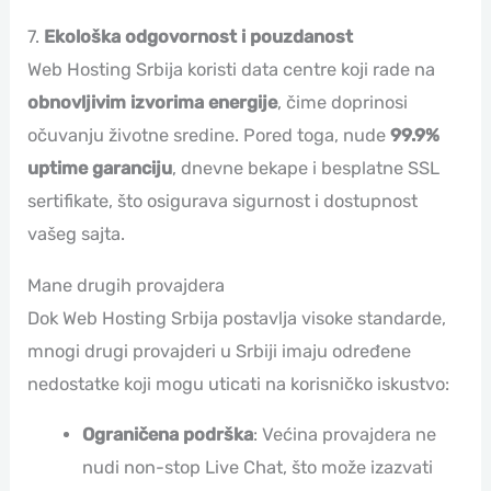
7.
Ekološka odgovornost i pouzdanost
Web Hosting Srbija koristi data centre koji rade na
obnovljivim izvorima energije
, čime doprinosi
očuvanju životne sredine. Pored toga, nude
99.9%
uptime garanciju
, dnevne bekape i besplatne SSL
sertifikate, što osigurava sigurnost i dostupnost
vašeg sajta.
Mane drugih provajdera
Dok Web Hosting Srbija postavlja visoke standarde,
mnogi drugi provajderi u Srbiji imaju određene
nedostatke koji mogu uticati na korisničko iskustvo:
Ograničena podrška
: Većina provajdera ne
nudi non-stop Live Chat, što može izazvati