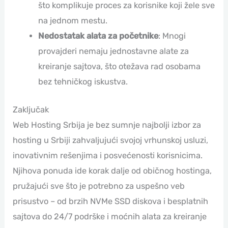
što komplikuje proces za korisnike koji žele sve
na jednom mestu.
Nedostatak alata za početnike
: Mnogi
provajderi nemaju jednostavne alate za
kreiranje sajtova, što otežava rad osobama
bez tehničkog iskustva.
Zaključak
Web Hosting Srbija je bez sumnje najbolji izbor za
hosting u Srbiji zahvaljujući svojoj vrhunskoj usluzi,
inovativnim rešenjima i posvećenosti korisnicima.
Njihova ponuda ide korak dalje od običnog hostinga,
pružajući sve što je potrebno za uspešno veb
prisustvo – od brzih NVMe SSD diskova i besplatnih
sajtova do 24/7 podrške i moćnih alata za kreiranje