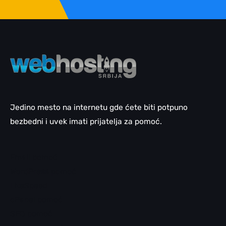
Jedino mesto na internetu gde ćete biti potpuno
bezbedni i uvek imati prijatelja za pomoć.
Email pomoć
WordPress pomoć
LiteSpeed
cPanel pomoć
SEO pomoć