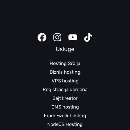
Domen pomoć
Bezbednosni saveti
Klijent panel
Sajt kreator uputstva
Usluge
Hosting Srbija
Biznis hosting
VPS hosting
Registracija domena
Sajt kreator
CMS hosting
Framework hosting
NodeJS Hosting