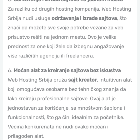
Za razliku od drugih hosting kompanija, Web Hosting
Srbija nudi usluge
održavanja i izrade sajtova
, što
znači da možete sve svoje potrebe vezane za veb
prisustvo rešiti na jednom mestu. Ovo je velika
prednost za one koji žele da izbegnu angažovanje
više različitih agencija ili freelancera.
6.
Moćan alat za kreiranje sajtova bez iskustva
Web Hosting Srbija pruža
sajt kreator
, intuitivan alat
koji omogućava osobama bez tehničkog znanja da
lako kreiraju profesionalne sajtove. Ovaj alat je
jednostavan za korišćenje, sa mnoštvom šablona i
funkcionalnosti, što ga čini idealnim za početnike.
Većina konkurenata ne nudi ovako moćan i
prilagođen alat.