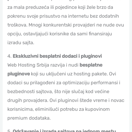
za mala preduzeća ili pojedince koji žele brzo da
pokrenu svoje prisustvo na internetu bez dodatnih
troškova. Mnogi konkurentski provajderi ne nude ovu
opciju, ostavljajući korisnike da sami finansiraju
izradu sajta.
4.
Ekskluzivni besplatni dodaci i pluginovi
Web Hosting Srbija razvija i nudi
besplatne
pluginove
koji su uključeni uz hosting pakete. Ovi
dodaci su prilagođeni za optimizaciju performansi i
bezbednosti sajtova, što nije slučaj kod većine
drugih provajdera. Ovi pluginovi štede vreme i novac
korisnicima, eliminišući potrebu za kupovinom
premium dodataka.
5.
Održavanje i izrada sajtova na jednom mestu