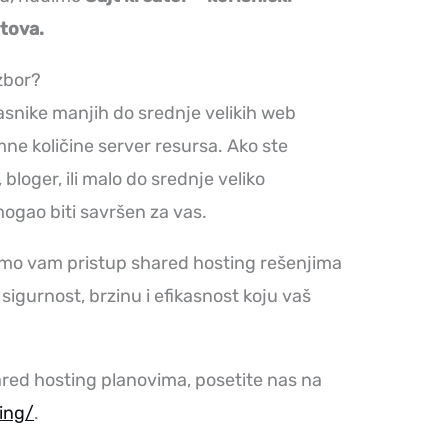
jtova.
zbor?
asnike manjih do srednje velikih web
ne količine server resursa. Ako ste
bloger, ili malo do srednje veliko
ogao biti savršen za vas.
amo vam pristup shared hosting rešenjima
sigurnost, brzinu i efikasnost koju vaš
ared hosting planovima, posetite nas na
ing/
.