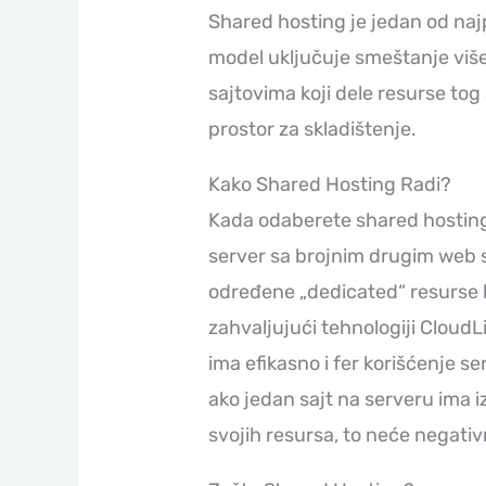
Shared hosting je jedan od naj
model uključuje smeštanje viš
sajtovima koji dele resurse tog
prostor za skladištenje.
Kako Shared Hosting Radi?
Kada odaberete shared hosting
server sa brojnim drugim web sa
određene „dedicated“ resurse k
zahvaljujući tehnologiji Clou
ima efikasno i fer korišćenje se
ako jedan sajt na serveru ima iz
svojih resursa, to neće negati