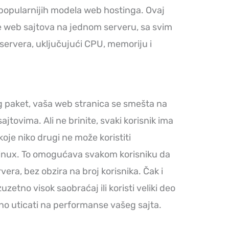
popularnijih modela web hostinga. Ovaj
e web sajtova na jednom serveru, sa svim
 servera, uključujući CPU, memoriju i
 paket, vaša web stranica se smešta na
jtovima. Ali ne brinite, svaki korisnik ima
oje niko drugi ne može koristiti
dLinux. To omogućava svakom korisniku da
rvera, bez obzira na broj korisnika. Čak i
uzetno visok saobraćaj ili koristi veliki deo
vno uticati na performanse vašeg sajta.