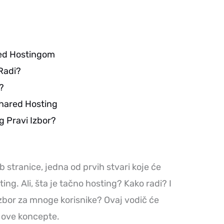
ed Hostingom
Radi?
?
Shared Hosting
g Pravi Izbor?
b stranice, jedna od prvih stvari koje će
ng. Ali, šta je tačno hosting? Kako radi? I
izbor za mnoge korisnike? Ovaj vodič će
 ove koncepte.