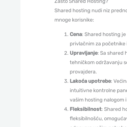
Zašto Shared Hosting?
Shared hosting nudi niz predno
mnoge korisnike:
Cena
: Shared hosting je 
privlačnim za početnike 
Upravljanje
: Sa shared 
tehničkom održavanju se
provajdera.
Lakoća upotrebe
: Veći
intuitivne kontrolne pan
vašim hosting nalogom i
Fleksibilnost
: Shared h
fleksibilnošću, omogućav