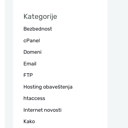
а
Kategorije
г
Bezbednost
а
cPanel
Domeni
Email
FTP
Hosting obaveštenja
htaccess
Internet novosti
Kako