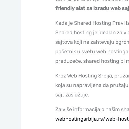
friendly alat za izradu web sa
Kada je Shared Hosting Pravi I
Shared hosting je idealan za vl
sajtova koji ne zahtevaju ogrom
početnik u svetu web hostinga, 
preduzeće, shared hosting bi m
Kroz Web Hosting Srbija, pruž
koja su napravljena da pružaju 
sajt zaslužuje.
Za više informacija o našim sh
webhostingsrbija.rs/web-host