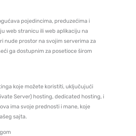
ogućava pojedincima, preduzećima i
u web stranicu ili web aplikaciju na
ri nude prostor na svojim serverima za
neći ga dostupnim za posetioce širom
inga koje možete koristiti, uključujući
ivate Server) hosting, dedicated hosting, i
pova ima svoje prednosti i mane, koje
ašeg sajta.
ngom