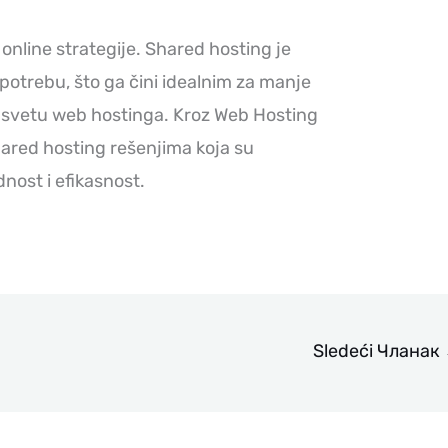
 online strategije. Shared hosting je
otrebu, što ga čini idealnim za manje
 u svetu web hostinga. Kroz Web Hosting
hared hosting rešenjima koja su
nost i efikasnost.
Sledeći Чланак