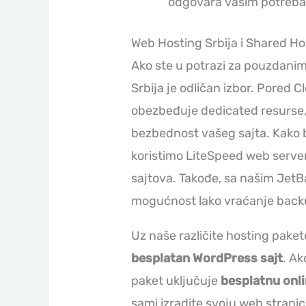
odgovara vašim potreb
Web Hosting Srbija i Shared Ho
Ako ste u potrazi za pouzdani
Srbija je odličan izbor. Pored 
obezbeđuje dedicated resurse
bezbednost vašeg sajta. Kako bi
koristimo LiteSpeed web server
sajtova. Takođe, sa našim Je
mogućnost lako vraćanje backu
Uz naše različite hosting paket
besplatan WordPress sajt
. Ak
paket uključuje
besplatnu onl
sami izradite svoju web strani