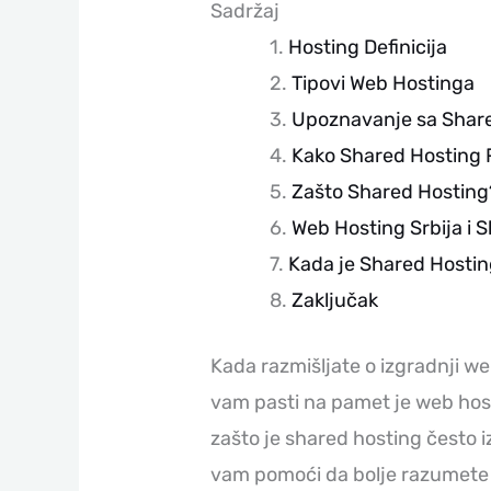
Sadržaj
Hosting Definicija
Tipovi Web Hostinga
Upoznavanje sa Shar
Kako Shared Hosting 
Zašto Shared Hosting
Web Hosting Srbija i 
Kada je Shared Hostin
Zaključak
Kada razmišljate o izgradnji we
vam pasti na pamet je web hosti
zašto je shared hosting često 
vam pomoći da bolje razumete