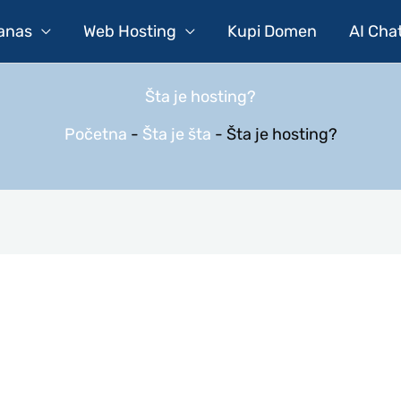
Danas
Web Hosting
Kupi Domen
AI Cha
Šta je hosting?
Početna
-
Šta je šta
-
Šta je hosting?