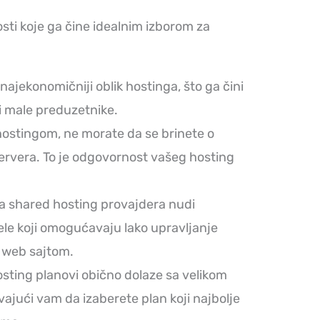
sti koje ga čine idealnim izborom za
najekonomičniji oblik hostinga, što ga čini
i male preduzetnike.
hostingom, ne morate da se brinete o
rvera. To je odgovornost vašeg hosting
na shared hosting provajdera nudi
ele koji omogućavaju lako upravljanje
 web sajtom.
osting planovi obično dolaze sa velikom
ajući vam da izaberete plan koji najbolje