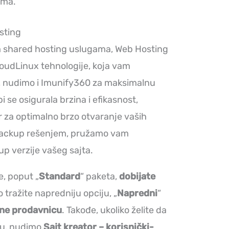
ama.
sting
m shared hosting uslugama, Web Hosting
CloudLinux tehnologije, koja vam
, nudimo i Imunify360 za maksimalnu
 se osigurala brzina i efikasnost,
 za optimalno brzo otvaranje vaših
tBackup rešenjem, pružamo vam
p verzije vašeg sajta.
e, poput „
Standard
“ paketa,
dobijate
o tražite napredniju opciju, „
Napredni
“
ine prodavnicu
. Takođe, ukoliko želite da
cu, nudimo
Sajt kreator – korisnički-