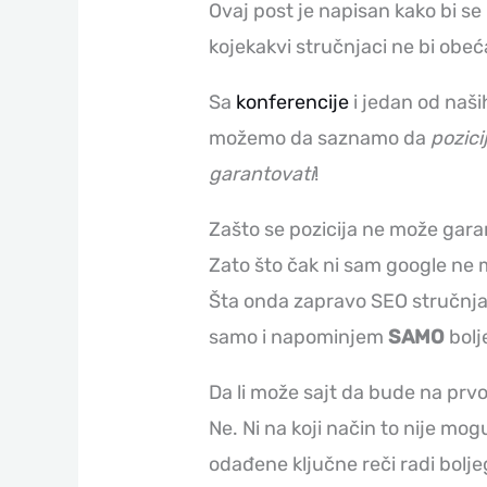
Ovaj post je napisan kako bi se
kojekakvi stručnjaci ne bi obeća
Sa
konferencije
i jedan od naši
možemo da saznamo da
pozici
garantovati
!
Zašto se pozicija ne može gara
Zato što čak ni sam google ne 
Šta onda zapravo SEO stručnj
samo i napominjem
SAMO
bolj
Da li može sajt da bude na prvo
Ne. Ni na koji način to nije mog
odađene ključne reči radi bolje