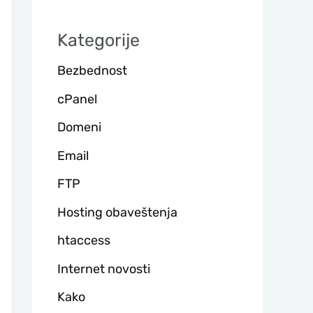
а
Kategorije
г
Bezbednost
а
cPanel
Domeni
Email
FTP
Hosting obaveštenja
htaccess
Internet novosti
Kako