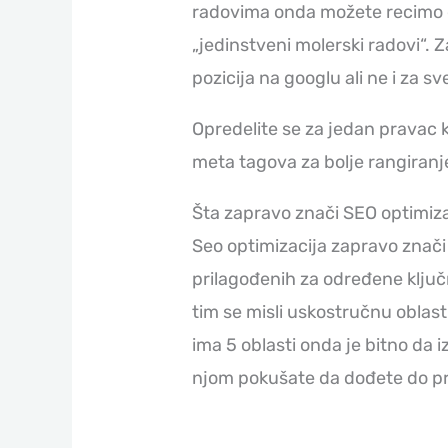
radovima onda možete recimo da 
„jedinstveni molerski radovi“. 
pozicija na googlu ali ne i za 
Opredelite se za jedan pravac koj
meta tagova za bolje rangiranj
Šta zapravo znači SEO optimiz
Seo optimizacija zapravo znači 
prilagođenih za određene klju
tim se misli uskostručnu oblas
ima 5 oblasti onda je bitno da 
njom pokušate da dođete do prv