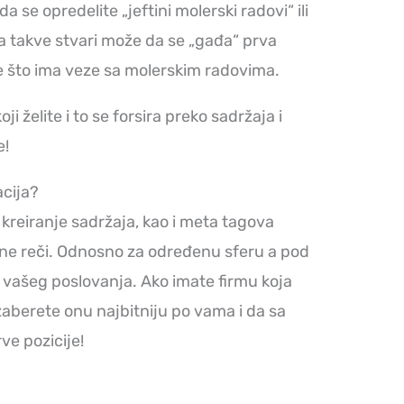
se opredelite „jeftini molerski radovi“ ili
Za takve stvari može da se „gađa“ prva
sve što ima veze sa molerskim radovima.
i želite i to se forsira preko sadržaja i
e!
acija?
kreiranje sadržaja, kao i meta tagova
čne reči. Odnosno za određenu sferu a pod
t vašeg poslovanja. Ako imate firmu koja
izaberete onu najbitniju po vama i da sa
e pozicije!