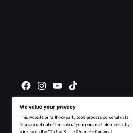
WordPress pomoć
LiteSpeed
cPanel pomoć
SEO pomoć
Domen pomoć
Bezbednosni saveti
Klijent panel
Sajt kreator uputstva
We value your privacy
This website or its third-party tools process personal data.
You can opt out of the sale of your personal information by
clicking on the "Do Not Sell or Share My Personal