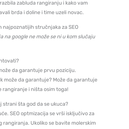
 razbila zabluda rangiranju i kako vam
vali brda i doline i time uzeli novac.
h najpoznatijih stručnjaka za SEO
ja na google ne može se ni u kom slučaju
ntovati?
može da garantuje prvu poziciju.
ak može da garantuje? Može da garantuje
e rangiranje i ništa osim toga!
j strani šta god da se ukuca?
uće. SEO optmizacija se vrši isključivo za
g rangiranja. Ukoliko se bavite molerskim