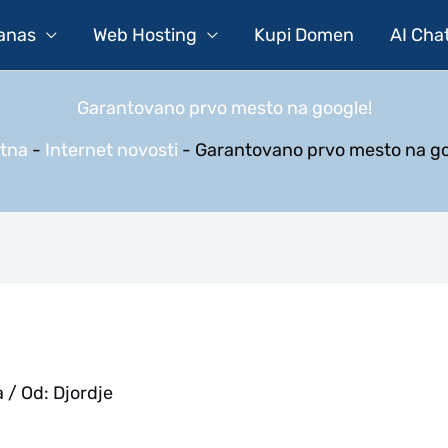
Danas
Web Hosting
Kupi Domen
AI Cha
Garantovano prvo mesto na google!
tna
-
Internet novosti
-
Garantovano prvo mesto na go
a
/ Od:
Djordje