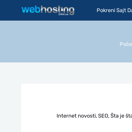
Pređi
Pokreni Sajt 
na
sadržaj
Poče
Internet novosti
,
SEO
,
Šta je št