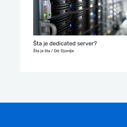
Šta je dedicated server?
Šta je šta
/ Od:
Djordje