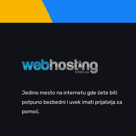
Jedino mesto na internetu gde ćete biti
potpuno bezbedni i uvek imati prijatelja za
pomoć.
Email pomoć