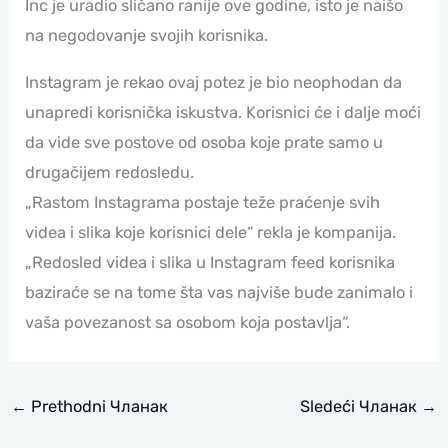
Inc je uradio sličano ranije ove godine, isto je naišo
na negodovanje svojih korisnika.
Instagram je rekao ovaj potez je bio neophodan da
unapredi korisnička iskustva. Korisnici će i dalje moći
da vide sve postove od osoba koje prate samo u
drugačijem redosledu.
„Rastom Instagrama postaje teže praćenje svih
videa i slika koje korisnici dele“ rekla je kompanija.
„Redosled videa i slika u Instagram feed korisnika
baziraće se na tome šta vas najviše bude zanimalo i
vaša povezanost sa osobom koja postavlja“.
←
Prethodni Чланак
Sledeći Чланак
→