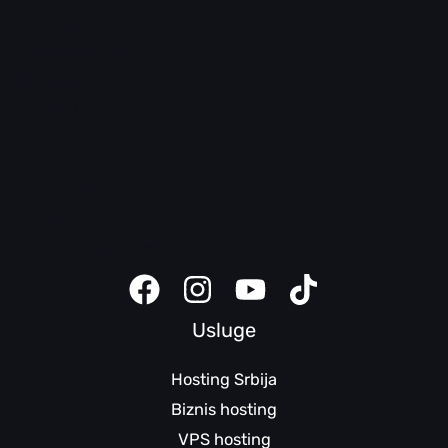
Email pomoć
WordPress pomoć
LiteSpeed
cPanel pomoć
SEO pomoć
Domen pomoć
Bezbednosni saveti
Klijent panel
Sajt kreator uputstva
Usluge
Hosting Srbija
Biznis hosting
VPS hosting