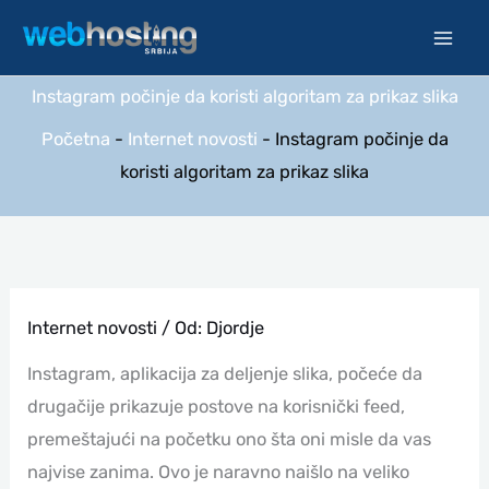
Pređi
na
sadržaj
Instagram počinje da koristi algoritam za prikaz slika
Početna
-
Internet novosti
-
Instagram počinje da
koristi algoritam za prikaz slika
Internet novosti
/ Od:
Djordje
Instagram, aplikacija za deljenje slika, počeće da
drugačije prikazuje postove na korisnički feed,
premeštajući na početku ono šta oni misle da vas
najvise zanima. Ovo je naravno naišlo na veliko