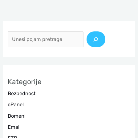
П
р
е
т
р
а
Kategorije
г
Bezbednost
а
cPanel
Domeni
Email