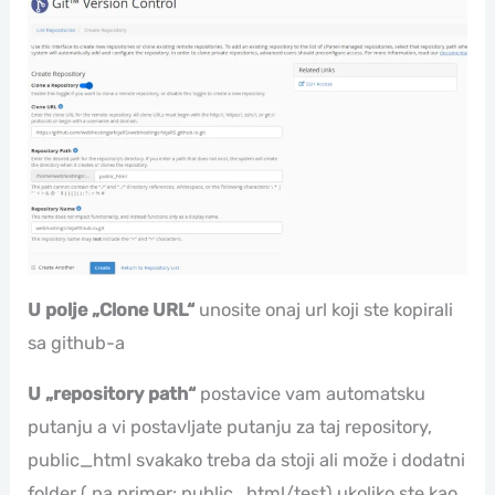
U polje „Clone URL“
unosite onaj url koji ste kopirali
sa github-a
U „repository path“
postavice vam automatsku
putanju a vi postavljate putanju za taj repository,
public_html svakako treba da stoji ali može i dodatni
folder ( na primer: public_html/test) ukoliko ste kao