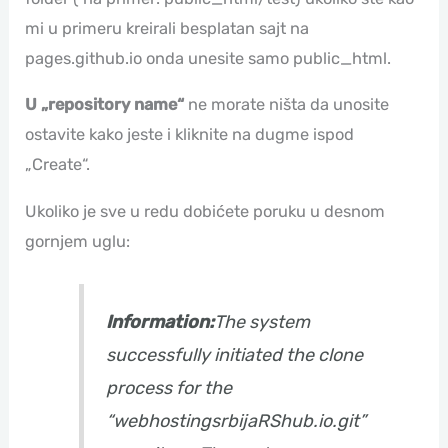
mi u primeru kreirali besplatan sajt na
pages.github.io onda unesite samo public_html.
U „repository name“
ne morate ništa da unosite
ostavite kako jeste i kliknite na dugme ispod
„Create“.
Ukoliko je sve u redu dobićete poruku u desnom
gornjem uglu:
Information:
The system
successfully initiated the clone
process for the
“webhostingsrbijaRShub.io.git”