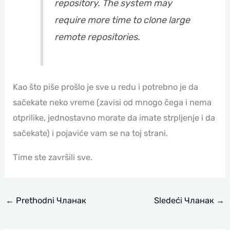
repository. The system may
require more time to clone large
remote repositories.
Kao što piše prošlo je sve u redu i potrebno je da
sačekate neko vreme (zavisi od mnogo čega i nema
otprilike, jednostavno morate da imate strpljenje i da
sačekate) i pojaviće vam se na toj strani.
Time ste završili sve.
←
Prethodni Чланак
Sledeći Чланак
→