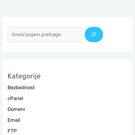
П
р
е
т
р
а
Kategorije
г
Bezbednost
а
cPanel
Domeni
Email
FTP