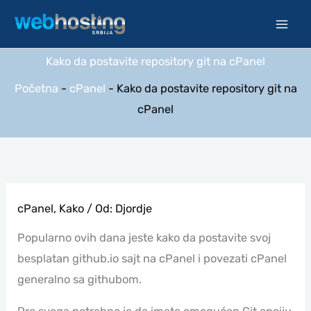
Pređi
na
sadržaj
Kako da postavite repository git na cPanel
Početna
-
cPanel
-
Kako da postavite repository git na
cPanel
cPanel
,
Kako
/ Od:
Djordje
Popularno ovih dana jeste kako da postavite svoj
besplatan github.io sajt na cPanel i povezati cPanel
generalno sa githubom.