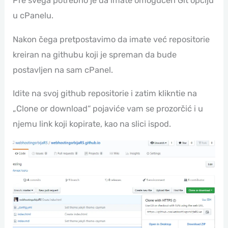
Pre svega potrebno je da imate omogućen Git opciju
u cPanelu.
Nakon čega pretpostavimo da imate već repositorie
kreiran na githubu koji je spreman da bude
postavljen na sam cPanel.
Idite na svoj github repositorie i zatim klikntie na
„Clone or download“ pojaviće vam se prozorčić i u
njemu link koji kopirate, kao na slici ispod.