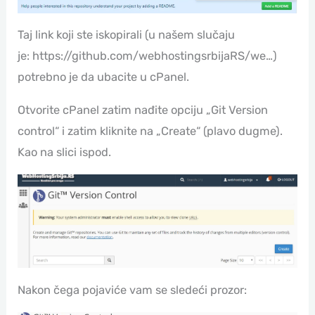
Taj link koji ste iskopirali (u našem slučaju
je: https://github.com/webhostingsrbijaRS/we…)
potrebno je da ubacite u cPanel.
Otvorite cPanel zatim nađite opciju „Git Version
control“ i zatim kliknite na „Create“ (plavo dugme).
Kao na slici ispod.
Nakon čega pojaviće vam se sledeći prozor: