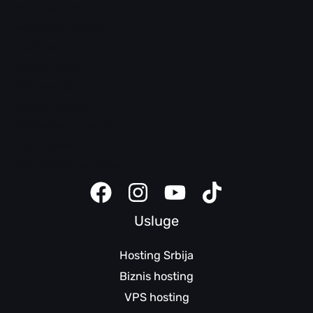
Email pomoć
WordPress pomoć
LiteSpeed
cPanel pomoć
SEO pomoć
Domen pomoć
Bezbednosni saveti
Klijent panel
Sajt kreator uputstva
Usluge
Hosting Srbija
Biznis hosting
VPS hosting