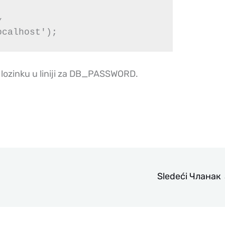


ocalhost');
lozinku u liniji za DB_PASSWORD.
Sledeći Чланак