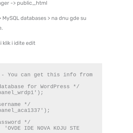
ager -> public_html
 > MySQL databases > na dnu gde su
e.
lik i idite edit
- You can get this info from 
atabase for WordPress */

anel_wrdp1');

ername */

anel_aca1337');

ssword */

 'OVDE IDE NOVA KOJU STE 