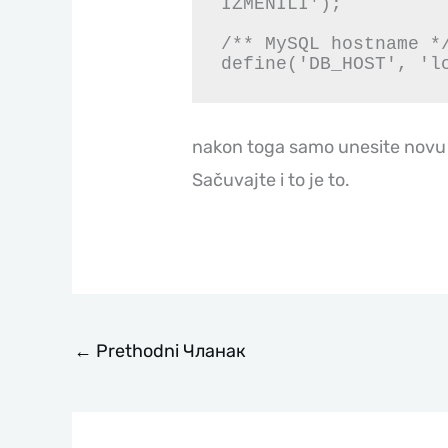
IZMENILI');

/** MySQL hostname */
define('DB_HOST', 'l
nakon toga samo unesite novu 
Sačuvajte i to je to.
←
Prethodni Чланак