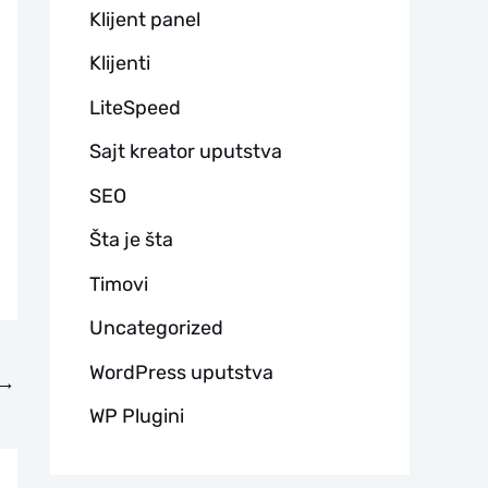
Klijent panel
Klijenti
LiteSpeed
Sajt kreator uputstva
SEO
Šta je šta
Timovi
Uncategorized
WordPress uputstva
→
WP Plugini