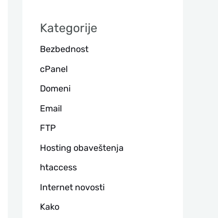
а
Kategorije
г
Bezbednost
а
cPanel
Domeni
Email
FTP
Hosting obaveštenja
htaccess
Internet novosti
Kako