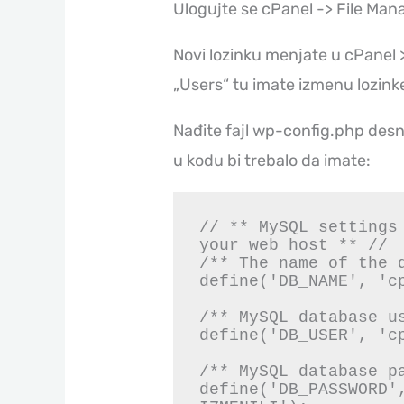
Ulogujte se cPanel -> File Man
Novi lozinku menjate u cPanel
„Users“ tu imate izmenu lozink
Nađite fajl wp-config.php desni k
u kodu bi trebalo da imate:
// ** MySQL settings 
your web host ** //

/** The name of the d
define('DB_NAME', 'cp
/** MySQL database us
define('DB_USER', 'cp
/** MySQL database pa
define('DB_PASSWORD',