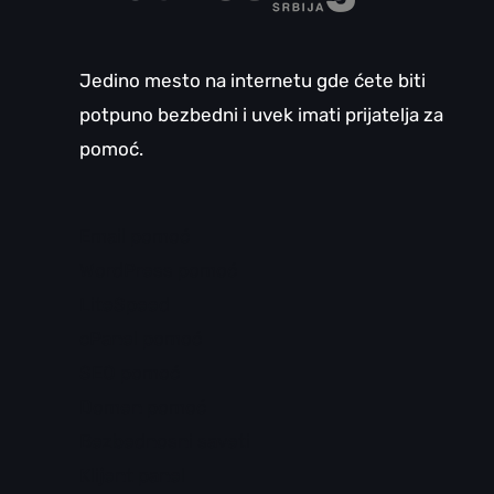
Jedino mesto na internetu gde ćete biti
potpuno bezbedni i uvek imati prijatelja za
pomoć.
Email pomoć
WordPress pomoć
LiteSpeed
cPanel pomoć
SEO pomoć
Domen pomoć
Bezbednosni saveti
Klijent panel