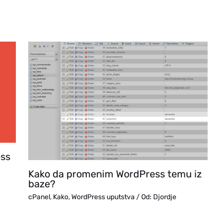
ess
Kako da promenim WordPress temu iz
baze?
cPanel
,
Kako
,
WordPress uputstva
/ Od:
Djordje