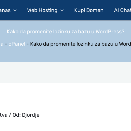
Danas
Web Hosting
Kupi Domen
AI Cha
Kako da promenite lozinku za bazu u WordPress?
na
-
cPanel
-
Kako da promenite lozinku za bazu u Wor
tva
/ Od:
Djordje