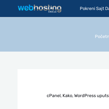
Pređi
Pokreni Sajt 
na
sadržaj
Počet
cPanel
,
Kako
,
WordPress uputs