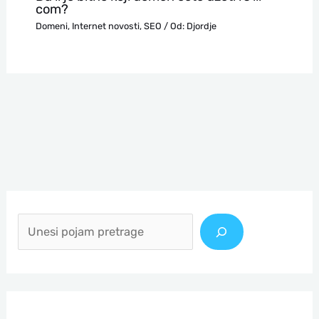
com?
Domeni
,
Internet novosti
,
SEO
/ Od:
Djordje
П
р
е
т
р
а