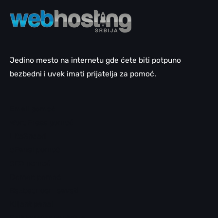
Jedino mesto na internetu gde ćete biti potpuno
bezbedni i uvek imati prijatelja za pomoć.
Email pomoć
WordPress pomoć
LiteSpeed
cPanel pomoć
SEO pomoć
Domen pomoć
Bezbednosni saveti
Klijent panel
Sajt kreator uputstva