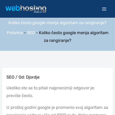
Pređi
na
sadržaj
Koliko često google menja algoritam za rangiranje?
Početna
-
SEO
-
Koliko često google menja algoritam
za rangiranje?
SEO
/ Od:
Djordje
Ukoliko ste se to pitali najprecizniji odgovor je:
previše često.
U prošloj godini google je promenio svoj algoritam za