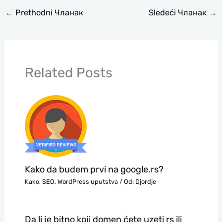
←
Prethodni Чланак
Sledeći Чланак
→
Related Posts
Kako da budem prvi na google.rs?
Kako
,
SEO
,
WordPress uputstva
/ Od:
Djordje
Da li je bitno koji domen ćete uzeti rs ili