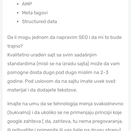
AMP
Meta tagovi
Structured data
Da li mogu jednom da napravim SEO i da mi to bude
trajno?
Kvalitetno urađen sajt sa svim sadašnjim
standardima (misli se na izradu sajta) može da vam
pomogne dosta dugo pod dugo mislim na 2-3
godine. Pod uslovom da na sajtu imate uvek svež
materijal i da dodajete tekstove.
Imajte na umu da se tehnologija menja svakodnevno
(bukvalno) i da ukoliko se ne primenjaju principi koje
google zahteva ( da, zahteva, tu nema pregovaranja,
ili prihvatite i primenite ili vas šalje na drugu stranu)