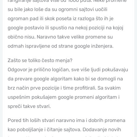
rangiranje sajtova više od 1000 puta. Neke promene
su bile jako loše da su ogromni sajtovi uočili
ogroman pad ili skok poseta iz razloga što ih je
google postavio ili spustio na nekoj poziciji na kojoj
obično nisu. Naravno takve velike promene su
odmah ispravljene od strane google inženjera.
Zašto se toliko često menja?
Odgovor je prilično logičan, sve više ljudi pokušavaju
da prevare google algoritam kako bi se domogli na
brz način prve pozicije i time profitirali. Sa svakim
uspešnim pokušajem google promeni algoritam i
spreči takve stvari.
Pored tih loših stvari naravno ima i dobrih promena
kao poboljšanje i čitanje sajtova. Dodavanje novih