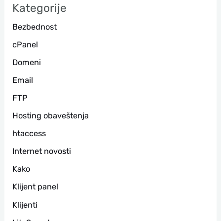
Kategorije
г
Bezbednost
а
cPanel
Domeni
Email
FTP
Hosting obaveštenja
htaccess
Internet novosti
Kako
Klijent panel
Klijenti