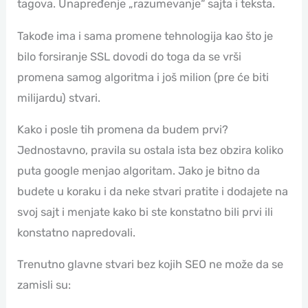
tagova. Unapređenje „razumevanje“ sajta i teksta.
Takođe ima i sama promene tehnologija kao što je
bilo forsiranje SSL dovodi do toga da se vrši
promena samog algoritma i još milion (pre će biti
milijardu) stvari.
Kako i posle tih promena da budem prvi?
Jednostavno, pravila su ostala ista bez obzira koliko
puta google menjao algoritam. Jako je bitno da
budete u koraku i da neke stvari pratite i dodajete na
svoj sajt i menjate kako bi ste konstatno bili prvi ili
konstatno napredovali.
Trenutno glavne stvari bez kojih SEO ne može da se
zamisli su: