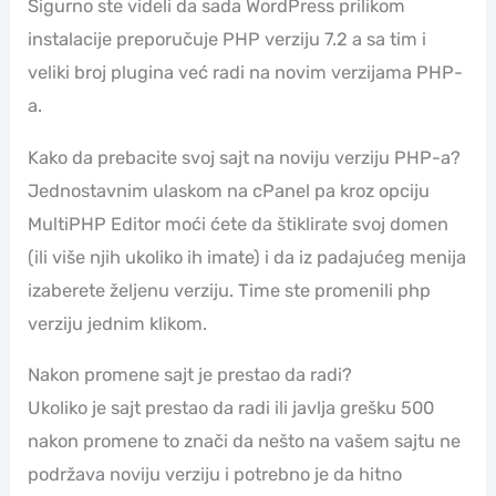
Sigurno ste videli da sada WordPress prilikom
instalacije preporučuje PHP verziju 7.2 a sa tim i
veliki broj plugina već radi na novim verzijama PHP-
a.
Kako da prebacite svoj sajt na noviju verziju PHP-a?
Jednostavnim ulaskom na cPanel pa kroz opciju
MultiPHP Editor moći ćete da štiklirate svoj domen
(ili više njih ukoliko ih imate) i da iz padajućeg menija
izaberete željenu verziju. Time ste promenili php
verziju jednim klikom.
Nakon promene sajt je prestao da radi?
Ukoliko je sajt prestao da radi ili javlja grešku 500
nakon promene to znači da nešto na vašem sajtu ne
podržava noviju verziju i potrebno je da hitno