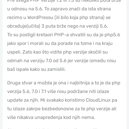
Pre svega PHP verzije 7.2 ili 7.3 su nekoliko puta brže
u odnosu na 5.6. To zapravo znači da ista strana
recimo u WordPressu (ili bilo koja php strana) se
obrađuje(učita) 3 puta brže nego na verziji 5.6.
To su postigli kretaori PHP-a shvatili su da je php5.6
jako spor i morali su da porade na tome i na kraju
uspeli. Zato kao što vidite php verzije skočili su
odmah na verziju 7.0 od 5.6 jer verzije između nisu
baš ispale kako su zamislili.
Druga stvar a možda je ona i najbitnija a to je da php
verzija 5.6, 7.0 i 7.1 više nisu podržane niti izlaze
update za njih. Mi svakako koristimo CloudLinux pa
tu izlaze zakrpe bezbedonosne za te php verzije ali
više nikakva unapređenja kod njih nema.