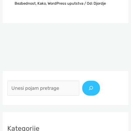
Bezbednost
,
Kako
,
WordPress uputstva
/ Od:
Djordje
П
р
е
т
р
а
Kategorije