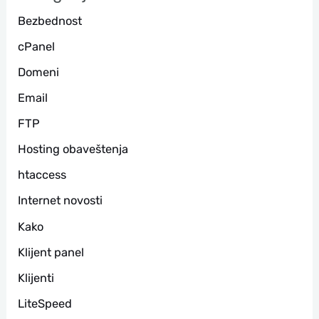
г
Bezbednost
а
cPanel
Domeni
Email
FTP
Hosting obaveštenja
htaccess
Internet novosti
Kako
Klijent panel
Klijenti
LiteSpeed