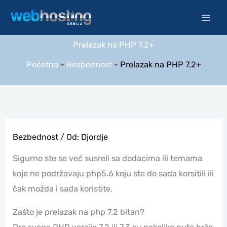
Pređi
na
sadržaj
Prelazak na PHP 7.2+
Početna
-
Bezbednost
-
Prelazak na PHP 7.2+
Bezbednost
/ Od:
Djordje
Sigurno ste se već susreli sa dodacima ili temama
koje ne podržavaju php5.6 koju ste do sada korsitili ili
čak možda i sada koristite.
Zašto je prelazak na php 7.2 bitan?