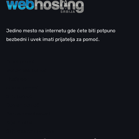
Jedino mesto na internetu gde ćete biti potpuno
bezbedni i uvek imati prijatelja za pomoć.
Email pomoć
WordPress pomoć
LiteSpeed
cPanel pomoć
SEO pomoć
Domen pomoć
Bezbednosni saveti
Klijent panel
Sajt kreator uputstva